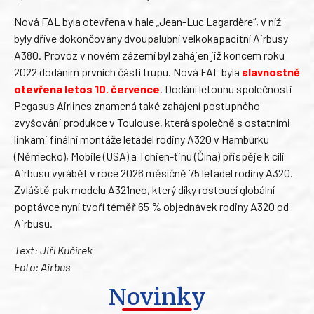
Nová FAL byla otevřena v hale „Jean-Luc Lagardère“, v níž
byly dříve dokončovány dvoupalubní velkokapacitní Airbusy
A380. Provoz v novém zázemí byl zahájen již koncem roku
2022 dodáním prvních částí trupu. Nová FAL byla
slavnostně
otevřena letos 10. července
. Dodání letounu společnosti
Pegasus Airlines znamená také zahájení postupného
zvyšování produkce v Toulouse, která společně s ostatními
linkami finální montáže letadel rodiny A320 v Hamburku
(Německo), Mobile (USA) a Tchien-ťinu (Čína) přispěje k cíli
Airbusu vyrábět v roce 2026 měsíčně 75 letadel rodiny A320.
Zvláště pak modelu A321neo, který díky rostoucí globální
poptávce nyní tvoří téměř 65 % objednávek rodiny A320 od
Airbusu.
Text: Jiří Kučírek
Foto: Airbus
Novinky