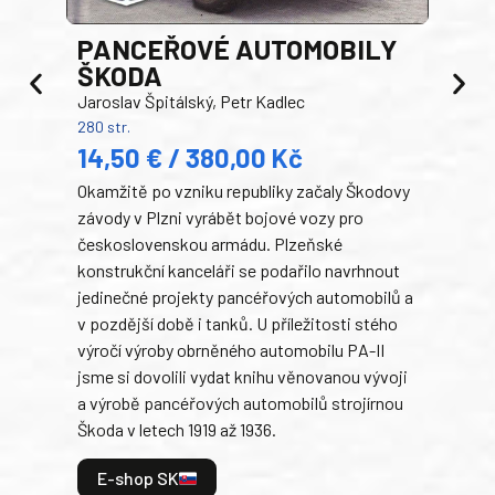
PANCEŘOVÉ AUTOMOBILY
ŠKODA
TA
Jaroslav Špitálský, Petr Kadlec
Ben
280 str.
352 s
14,50 € / 380,00 Kč
22
Okamžitě po vzniku republiky začaly Škodovy
Tank
závody v Plzni vyrábět bojové vozy pro
býva
československou armádu. Plzeňské
Rusk
konstrukční kanceláři se podařilo navrhnout
armá
jedinečné projekty pancéřových automobilů a
stře
v pozdější době i tanků. U příležitosti stého
při 
výročí výroby obrněného automobilu PA-II
blíz
jsme si dovolili vydat knihu věnovanou vývoji
tank
a výrobě pancéřových automobilů strojírnou
v lé
Škoda v letech 1919 až 1936.
tak 
hrdi
E-shop SK
je: 