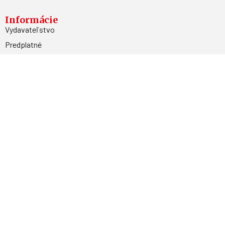
Informácie
Vydavateľstvo
Predplatné
Archív
Inzercia
GDPR
Kontakty
Facebook