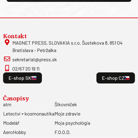
Kontakt
MAGNET PRESS, SLOVAKIA s.r.o. Šustekova 8, 851 04
Bratislava - Petržalka
sekretariat@press.sk
02/67 20 19 11
E-shop SK
E-shop CZ
Časopisy
atm
Šikovníček
Letectví + kosmonautika
Moje zdravie
Modelář
Moja psychológia
AeroHobby
F.O.O.D.