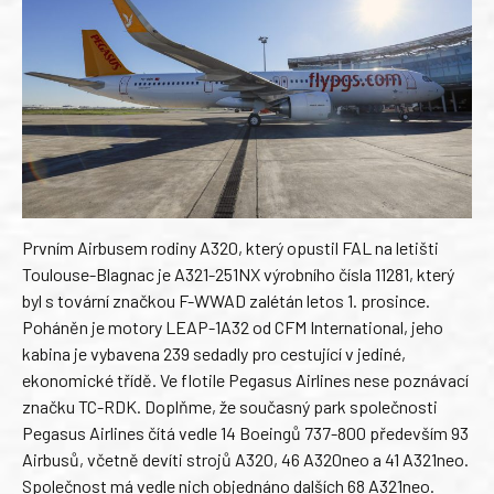
Prvním Airbusem rodiny A320, který opustil FAL na letišti
Toulouse-Blagnac je A321-251NX výrobního čísla 11281, který
byl s tovární značkou F-WWAD zalétán letos 1. prosince.
Poháněn je motory LEAP-1A32 od CFM International, jeho
kabina je vybavena 239 sedadly pro cestující v jediné,
ekonomické třídě. Ve flotile Pegasus Airlines nese poznávací
značku TC-RDK. Doplňme, že současný park společnosti
Pegasus Airlines čítá vedle 14 Boeingů 737-800 především 93
Airbusů, včetně devíti strojů A320, 46 A320neo a 41 A321neo.
Společnost má vedle nich objednáno dalších 68 A321neo.