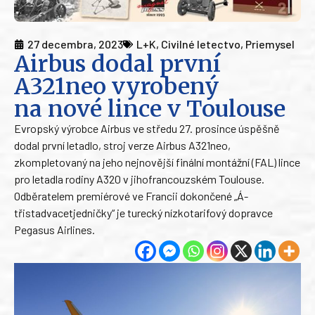
27 decembra, 2023
L+K
,
Civilné letectvo
,
Priemysel
Airbus dodal první
A321neo vyrobený
na nové lince v Toulouse
Evropský výrobce Airbus ve středu 27. prosince úspěšně
dodal první letadlo, stroj verze Airbus A321neo,
zkompletovaný na jeho nejnovější finální montážní (FAL) lince
pro letadla rodiny A320 v jihofrancouzském Toulouse.
Odběratelem premiérové ve Francii dokončené „Á-
třistadvacetjedničky“ je turecký nízkotarifový dopravce
Pegasus Airlines.