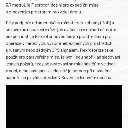
3,7 metru), je Flexrotor ideální pro expediční mise
s omezeným prostorem pro vzlet dronu.
Díky podpoře od amerického ministerstva obrany (DoD) a
smluvnímu nasazení v různých cvičeních v oblasti námořní
bezpečnosti je Flexrotor osvědčeným prostředkem pro
operace v náročných, vysoce nebezpečných prostředích
s rušeným nebo žádným GPS signálem. Flexrotor lze také
použít pro paraveřejné mise, jakými jsou například sledování
lesních požárů, tedy poskytování snímků hasičům ve dne i
v noci, nebo navigace v ledu, což je pomoc při navádění
námořních plavidel přes led v Severním ledovém oceánu.