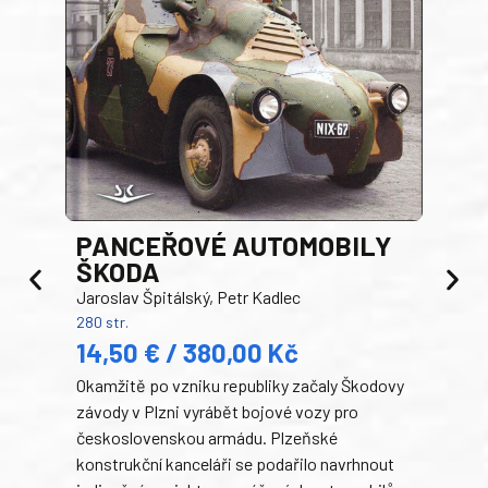
PANCEŘOVÉ AUTOMOBILY
ŠKODA
TA
Jaroslav Špitálský, Petr Kadlec
Ben
280 str.
352 s
14,50 € / 380,00 Kč
22
Okamžitě po vzniku republiky začaly Škodovy
Tank
závody v Plzni vyrábět bojové vozy pro
býva
československou armádu. Plzeňské
Rusk
konstrukční kanceláři se podařilo navrhnout
armá