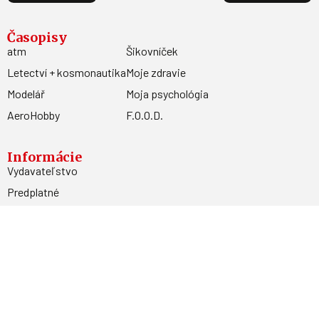
Časopisy
atm
Šikovníček
Letectví + kosmonautika
Moje zdravie
Modelář
Moja psychológia
AeroHobby
F.O.O.D.
Informácie
Vydavateľstvo
Predplatné
Archív
Inzercia
GDPR
Kontakty