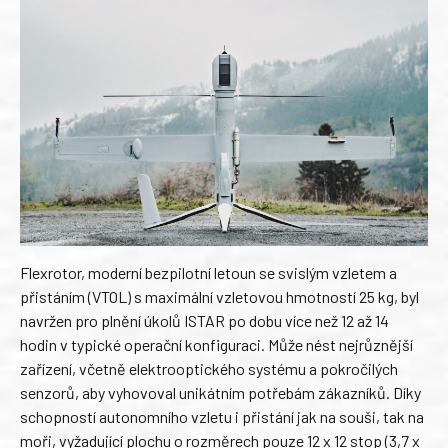
Flexrotor, moderní bezpilotní letoun se svislým vzletem a
přistáním (VTOL) s maximální vzletovou hmotností 25 kg, byl
navržen pro plnění úkolů ISTAR po dobu více než 12 až 14
hodin v typické operační konfiguraci. Může nést nejrůznější
zařízení, včetně elektrooptického systému a pokročilých
senzorů, aby vyhovoval unikátním potřebám zákazníků. Díky
schopností autonomního vzletu i přistání jak na souši, tak na
moři, vyžadující plochu o rozměrech pouze 12 x 12 stop (3,7 x