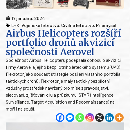
17 januára, 2024
L+K
,
Vojenské letectvo
,
Civilné letectvo
,
Priemysel
Airbus Helicopters rozšíří
portfolio dronů akvizicí
společnosti Aerovel
Společnost Airbus Helicopters podepsala dohodu o akvizici
firmy Aerovel a jejího bezpilotního leteckého systému (UAS)
Flexrotor jako součást strategie posílení vlastního portfolia
taktických dronů. Flexrotor je malý taktický bezpilotní
vzdušný prostředek navržený pro mise zpravodajství,
sledování, zjišťování cílů a průzkumu ISTAR (Intelligence,
Surveillance, Target Acquisition and Reconnaissance) na
moři i na souši.