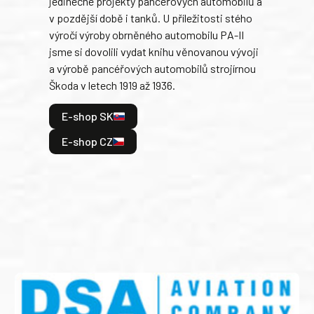
jedinečné projekty pancéřových automobilů a
stře
v pozdější době i tanků. U příležitosti stého
při 
výročí výroby obrněného automobilu PA-II
blíz
jsme si dovolili vydat knihu věnovanou vývoji
tank
a výrobě pancéřových automobilů strojírnou
v lé
Škoda v letech 1919 až 1936.
tak 
hrdi
E-shop SK
je: 
odeh
E-shop CZ
bitv
E
E