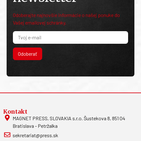
Odoberajte najnovšie informácie o našej ponuke do
Vašej emailovej schránky.
Odoberať
Kontakt
MAGNET PRESS, SLOVAKIA s.r.o. Šustekova 8, 851 04
Bratislava - Petržalka
sekretariat@press.sk