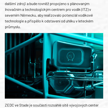
dalšími zdroji a bude rovněž propojeno s plánovaným
Inovačním a technologickým centrem pro vodík (ITZ) v
severním Německu, aby realizovalo potenciál vodíkové
technologie a přispělo k odstavení od uhlíku v leteckém
průmyslu.
ZEDC ve Stade je součástí rozsáhlé sítě vývojových center