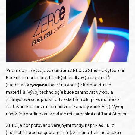
Prioritou pro vývojové centrum ZEDC ve Stade je vytváření
konkurenceschopných lehkých vodíkových systémů
(například
kryogenní
nádrž na vodík) z kompozitních
materiálů. Vývoj technologie bude zahrnovat výrobu a
průmyslové schopnosti od základních dílů přes montáž a
testování kompozitních nádrží na kapalný vodík H
(l). Vývoj
2
nádrží je koordinován s ostatními národními entitami Airbusu.
ZEDC je podporováno veřejnými fondy, například LuFo
(Luftfahrtforschungsprogramm), z financí Dolního Saska i