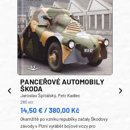
PANCEŘOVÉ AUTOMOBILY
ŠKODA
TA
Jaroslav Špitálský, Petr Kadlec
Ben
280 str.
352 s
14,50 € / 380,00 Kč
22
Okamžitě po vzniku republiky začaly Škodovy
Tank
závody v Plzni vyrábět bojové vozy pro
býva