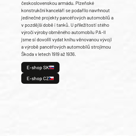
československou armádu. Plzeňské
Rusk
konstrukční kanceláři se podařilo navrhnout
armá
jedinečné projekty pancéřových automobilů a
stře
v pozdější době i tanků. U příležitosti stého
při 
výročí výroby obrněného automobilu PA-II
blíz
jsme si dovolili vydat knihu věnovanou vývoji
tank
a výrobě pancéřových automobilů strojírnou
v lé
Škoda v letech 1919 až 1936.
tak 
hrdi
E-shop SK
je: 
odeh
E-shop CZ
bitv
E
E