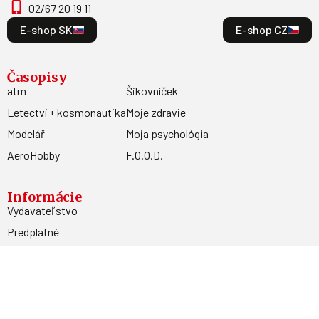
02/67 20 19 11
E-shop SK
E-shop CZ
Časopisy
atm
Šikovníček
Letectví + kosmonautika
Moje zdravie
Modelář
Moja psychológia
AeroHobby
F.O.O.D.
Informácie
Vydavateľstvo
Predplatné
Archív
Inzercia
GDPR
Kontakty