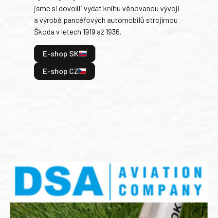
jsme si dovolili vydat knihu věnovanou vývoji
tank
a výrobě pancéřových automobilů strojírnou
v lé
Škoda v letech 1919 až 1936.
tak 
hrdi
E-shop SK
je: 
odeh
E-shop CZ
bitv
E
E