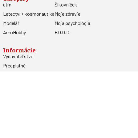
atm
Šikovníček
Letectví + kosmonautika
Moje zdravie
Modelář
Moja psychológia
AeroHobby
F.O.O.D.
Informácie
Vydavateľstvo
Predplatné
Archív
Inzercia
GDPR
Kontakty