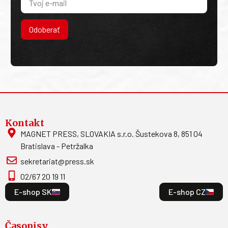
Odoberať
Kontakt
MAGNET PRESS, SLOVAKIA s.r.o. Šustekova 8, 851 04
Bratislava - Petržalka
sekretariat@press.sk
02/67 20 19 11
E-shop SK
E-shop CZ
Časopisy