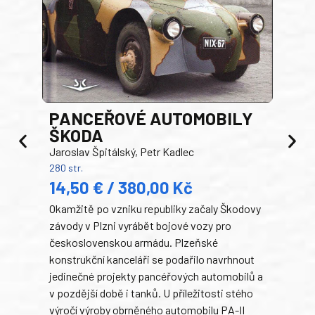
PANCEŘOVÉ AUTOMOBILY
ŠKODA
TA
Jaroslav Špitálský, Petr Kadlec
Ben
280 str.
352 s
14,50 € / 380,00 Kč
22
Okamžitě po vzniku republiky začaly Škodovy
Tank
závody v Plzni vyrábět bojové vozy pro
býva
československou armádu. Plzeňské
Rusk
konstrukční kanceláři se podařilo navrhnout
armá
jedinečné projekty pancéřových automobilů a
stře
v pozdější době i tanků. U příležitosti stého
při 
výročí výroby obrněného automobilu PA-II
blíz