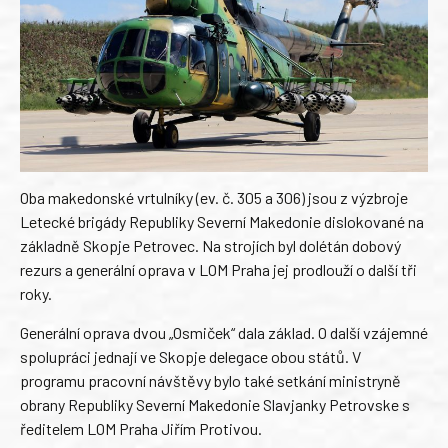
Oba makedonské vrtulníky (ev. č. 305 a 306) jsou z výzbroje
Letecké brigády Republiky Severní Makedonie dislokované na
základně Skopje Petrovec. Na strojích byl dolétán dobový
rezurs a generální oprava v LOM Praha jej prodlouží o další tři
roky.
Generální oprava dvou „Osmiček“ dala základ. O další vzájemné
spolupráci jednají ve Skopje delegace obou států. V
programu pracovní návštěvy bylo také setkání ministryně
obrany Republiky Severní Makedonie Slavjanky Petrovske s
ředitelem LOM Praha Jiřím Protivou.