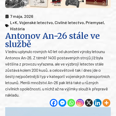
7 mája, 2026
L+K
,
Vojenské letectvo
,
Civilné letectvo
,
Priemysel
,
História
Antonov An-26 stále ve
službě
V lednu uplynulo rovných 40 let od ukončení výroby letounu
Antonov An-26. Z téměř 1400 postavených strojů již byla
většina z provozu vyřazena, ale ve výzbroji letectev stále
zůstává kolem 200 kusů, a celosvětově tak i dnes jde o
šestý nejpočetnější typ v kategorii vojenských transportních
letounů. Menší množství An-26 pak létá také u různých
civilních společností, u nichž až na výjimky slouží k přepravě
nákladu.