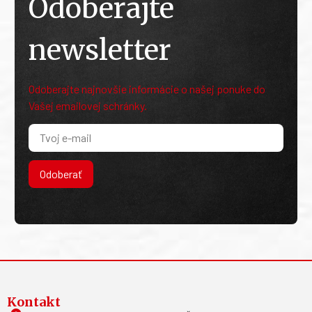
Odoberajte
newsletter
Odoberajte najnovšie informácie o našej ponuke do
Vašej emailovej schránky.
Odoberať
Kontakt