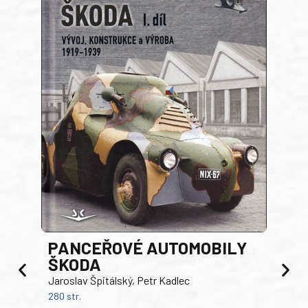
PANCEŘOVÉ AUTOMOBILY
ŠKODA
TA
Jaroslav Špitálský, Petr Kadlec
Ben
280 str.
352 s