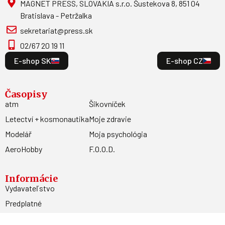
MAGNET PRESS, SLOVAKIA s.r.o. Šustekova 8, 851 04
Bratislava - Petržalka
sekretariat@press.sk
02/67 20 19 11
E-shop SK
E-shop CZ
Časopisy
atm
Šikovníček
Letectví + kosmonautika
Moje zdravie
Modelář
Moja psychológia
AeroHobby
F.O.O.D.
Informácie
Vydavateľstvo
Predplatné
Archív