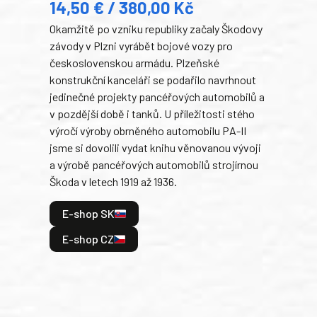
14,50 € / 380,00 Kč
22
Okamžitě po vzniku republiky začaly Škodovy
Tank
závody v Plzni vyrábět bojové vozy pro
býva
československou armádu. Plzeňské
Rusk
konstrukční kanceláři se podařilo navrhnout
armá
jedinečné projekty pancéřových automobilů a
stře
v pozdější době i tanků. U příležitosti stého
při 
výročí výroby obrněného automobilu PA-II
blíz
jsme si dovolili vydat knihu věnovanou vývoji
tank
a výrobě pancéřových automobilů strojírnou
v lé
Škoda v letech 1919 až 1936.
tak 
hrdi
E-shop SK
je: 
odeh
E-shop CZ
bitv
E
E