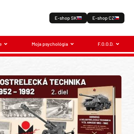
E-shop SK
E-shop CZ
e
Moja psychológia
F.O.O.D.