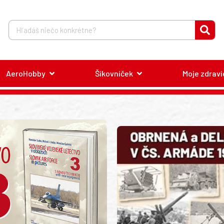
AeroHobby
Šikovníček
Moje zdravi