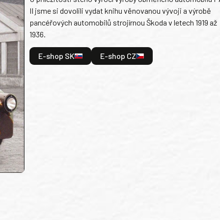
II jsme si dovolili vydat knihu věnovanou vývoji a výrobě
pancéřových automobilů strojírnou Škoda v letech 1919 až
1936.
E-shop SK
E-shop CZ