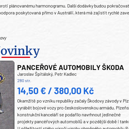
em proti plánovanému harmonogramu. Další dodávky budou pokračov
podpora poskytovaná přímo v Austrálii, která má zajistit rychlé zav
Navy
ovinky
PANCEŘOVÉ AUTOMOBILY ŠKODA
Jaroslav Špitálský, Petr Kadlec
280 str.
14,50 € / 380,00 Kč
Okamžitě po vzniku republiky začaly Škodovy závody v Plz
vyrábět bojové vozy pro československou armádu. Plzeň
konstrukční kanceláři se podařilo navrhnout jedinečné
projekty pancéřových automobilů a v pozdější době i tank
U příležitosti stého výročí výroby obrněného automobilu P