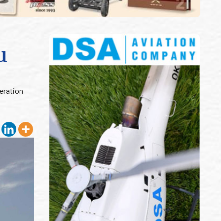
u
eration