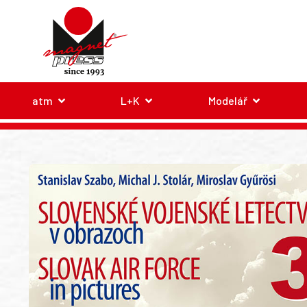
atm
L+K
Modelář