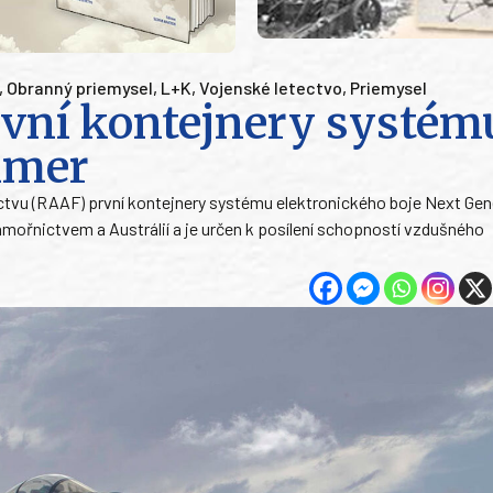
,
Obranný priemysel
,
L+K
,
Vojenské letectvo
,
Priemysel
rvní kontejnery systém
mmer
tvu (RAAF) první kontejnery systému elektronického boje Next Gen
ořnictvem a Austrálií a je určen k posílení schopností vzdušného