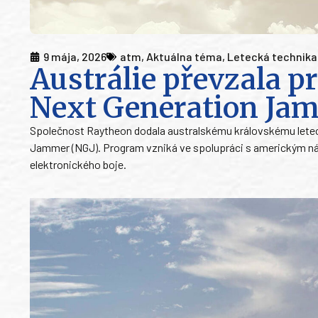
9 mája, 2026
atm
,
Aktuálna téma
,
Letecká technika
Austrálie převzala p
Next Generation Ja
Společnost Raytheon dodala australskému královskému letec
Jammer (NGJ). Program vzniká ve spolupráci s americkým nám
elektronického boje.