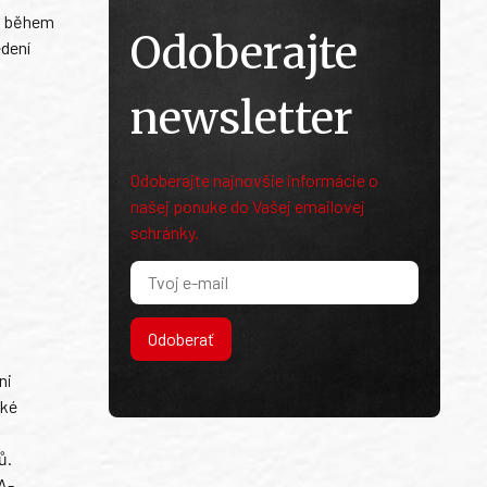
at během
Odoberajte
edení
newsletter
Odoberajte najnovšie informácie o
našej ponuke do Vašej emailovej
schránky.
Odoberať
ni
ské
ů.
A-