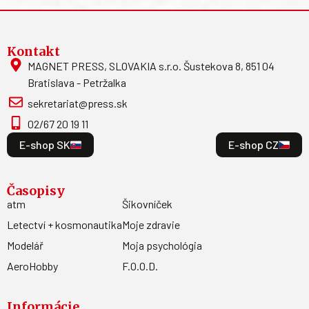
Kontakt
MAGNET PRESS, SLOVAKIA s.r.o. Šustekova 8, 851 04
Bratislava - Petržalka
sekretariat@press.sk
02/67 20 19 11
E-shop SK
E-shop CZ
Časopisy
atm
Šikovníček
Letectví + kosmonautika
Moje zdravie
Modelář
Moja psychológia
AeroHobby
F.O.O.D.
Informácie