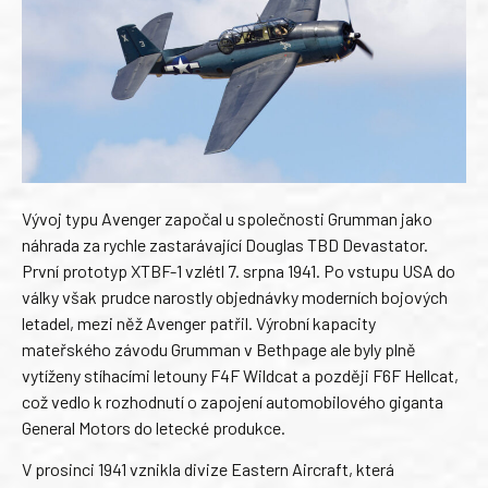
Vývoj typu Avenger započal u společnosti Grumman jako
náhrada za rychle zastarávající Douglas TBD Devastator.
První prototyp XTBF-1 vzlétl 7. srpna 1941. Po vstupu USA do
války však prudce narostly objednávky moderních bojových
letadel, mezi něž Avenger patřil. Výrobní kapacity
mateřského závodu Grumman v Bethpage ale byly plně
vytíženy stíhacími letouny F4F Wildcat a později F6F Hellcat,
což vedlo k rozhodnutí o zapojení automobilového giganta
General Motors do letecké produkce.
V prosinci 1941 vznikla divize Eastern Aircraft, která