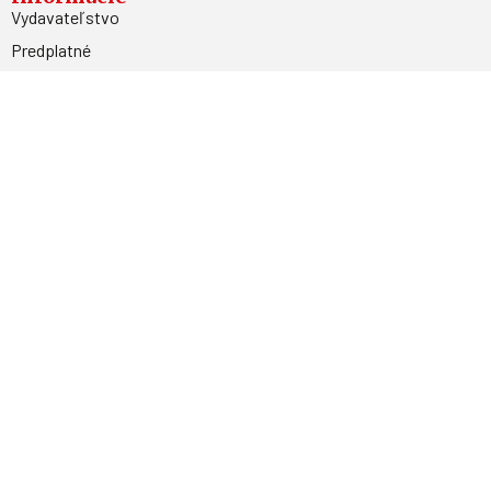
Vydavateľstvo
Predplatné
Archív
Inzercia
GDPR
Kontakty
Facebook
Magnetpress.online
© 2023 Všetky práva vyhradené. Dizajn a
programovanie: