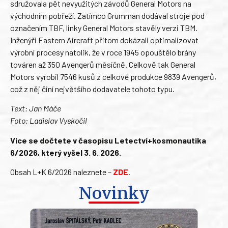
sdružovala pět nevyužitých závodů General Motors na
východním pobřeží. Zatímco Grumman dodával stroje pod
označením TBF, linky General Motors stavěly verzi TBM.
Inženýři Eastern Aircraft přitom dokázali optimalizovat
výrobní procesy natolik, že v roce 1945 opouštělo brány
továren až 350 Avengerů měsíčně. Celkově tak General
Motors vyrobil 7546 kusů z celkové produkce 9839 Avengerů,
což z něj činí největšího dodavatele tohoto typu.
Text: Jan Máče
Foto: Ladislav Vyskočil
Více se dočtete v časopisu Letectví+kosmonautika
6/2026, který vyšel 3. 6. 2026.
Obsah L+K 6/2026 naleznete –
ZDE
.
Novinky