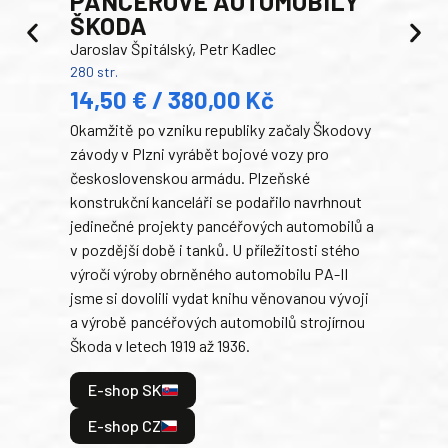
PANCEŘOVÉ AUTOMOBILY
ŠKODA
TA
Jaroslav Špitálský, Petr Kadlec
Ben
280 str.
352 s
14,50 € / 380,00 Kč
22
Okamžitě po vzniku republiky začaly Škodovy
Tank
závody v Plzni vyrábět bojové vozy pro
býva
československou armádu. Plzeňské
Rusk
konstrukční kanceláři se podařilo navrhnout
armá
jedinečné projekty pancéřových automobilů a
stře
v pozdější době i tanků. U příležitosti stého
při 
výročí výroby obrněného automobilu PA-II
blíz
jsme si dovolili vydat knihu věnovanou vývoji
tank
a výrobě pancéřových automobilů strojírnou
v lé
Škoda v letech 1919 až 1936.
tak 
hrdi
E-shop SK
je: 
odeh
E-shop CZ
bitv