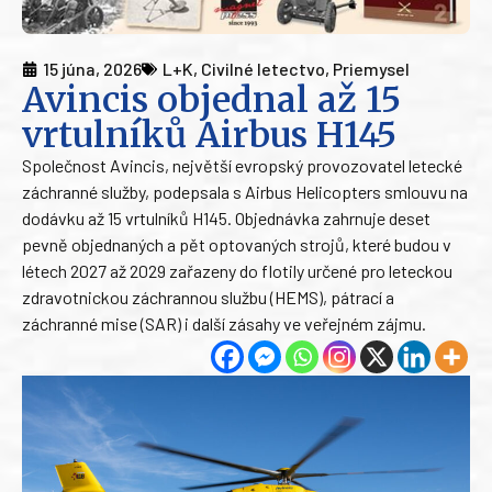
15 júna, 2026
L+K
,
Civilné letectvo
,
Priemysel
Avincis objednal až 15
vrtulníků Airbus H145
Společnost Avincis, největší evropský provozovatel letecké
záchranné služby, podepsala s Airbus Helicopters smlouvu na
dodávku až 15 vrtulníků H145. Objednávka zahrnuje deset
pevně objednaných a pět optovaných strojů, které budou v
létech 2027 až 2029 zařazeny do flotily určené pro leteckou
zdravotnickou záchrannou službu (HEMS), pátrací a
záchranné mise (SAR) i další zásahy ve veřejném zájmu.