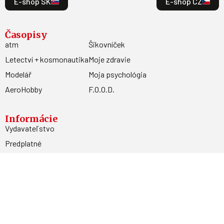
E-shop SK
E-shop CZ
Časopisy
atm
Šikovníček
Letectví + kosmonautika
Moje zdravie
Modelář
Moja psychológia
AeroHobby
F.O.O.D.
Informácie
Vydavateľstvo
Predplatné
Archív
Inzercia
GDPR
Kontakty