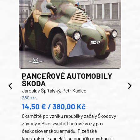
PANCEŘOVÉ AUTOMOBILY
ŠKODA
TA
Jaroslav Špitálský, Petr Kadlec
Ben
280 str.
352 s
14,50 € / 380,00 Kč
22
Okamžitě po vzniku republiky začaly Škodovy
Tank
závody v Plzni vyrábět bojové vozy pro
býva
československou armádu. Plzeňské
Rusk
konstrukční kanceláři se podařilo navrhnout
armá