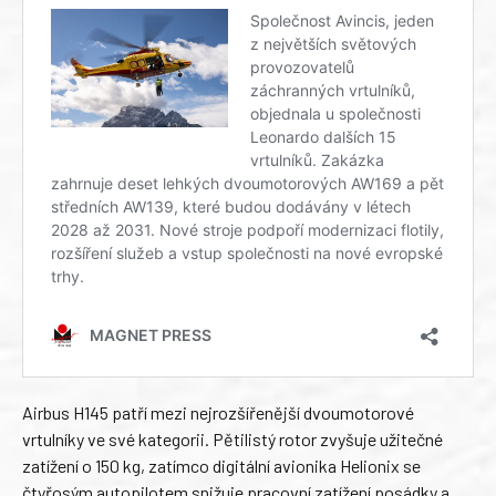
Airbus H145 patří mezi nejrozšířenější dvoumotorové
vrtulníky ve své kategorii. Pětilistý rotor zvyšuje užitečné
zatížení o 150 kg, zatímco digitální avionika Helionix se
čtyřosým autopilotem snižuje pracovní zatížení posádky a