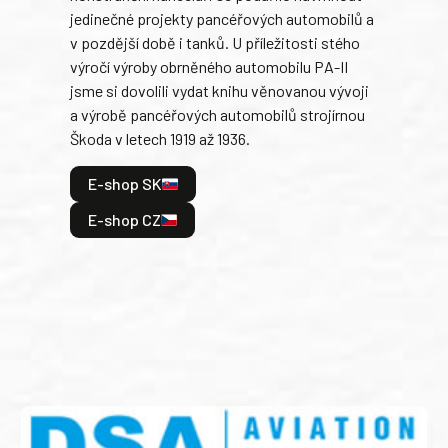
jedinečné projekty pancéřových automobilů a
stře
v pozdější době i tanků. U příležitosti stého
při 
výročí výroby obrněného automobilu PA-II
blíz
jsme si dovolili vydat knihu věnovanou vývoji
tank
a výrobě pancéřových automobilů strojírnou
v lé
Škoda v letech 1919 až 1936.
tak 
hrdi
E-shop SK
je: 
odeh
E-shop CZ
bitv
E
E