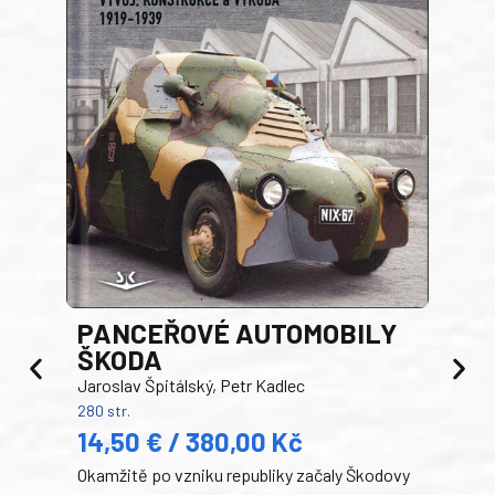
PANCEŘOVÉ AUTOMOBILY
ŠKODA
TA
Jaroslav Špitálský, Petr Kadlec
Ben
280 str.
352 s
14,50 € / 380,00 Kč
22
Okamžitě po vzniku republiky začaly Škodovy
Tank