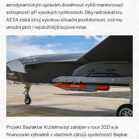
aerodynamickým úpravám dosáhnout vyšší manévrovací
schopnosti při vysokých rychlostech. Díky radiolokátoru
AESA získá stroj vysokou situační povědomost, což mu
umožní plnit i nejsložitější bojové mise.
Projekt Bayraktar Kizilelma byl zahájen v roce 2021 a je
financován výhradně z vlastních zdrojů společnosti Baykar.