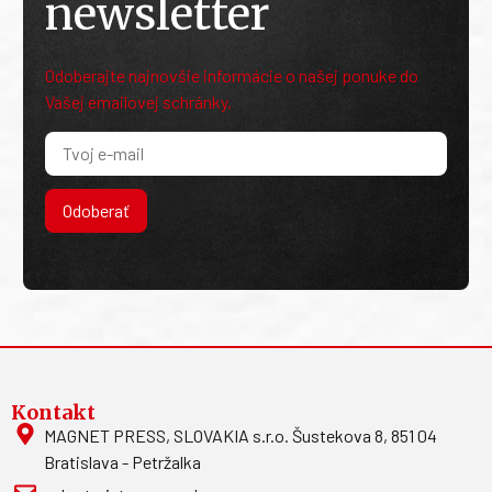
newsletter
Odoberajte najnovšie informácie o našej ponuke do
Vašej emailovej schránky.
Odoberať
Kontakt
MAGNET PRESS, SLOVAKIA s.r.o. Šustekova 8, 851 04
Bratislava - Petržalka