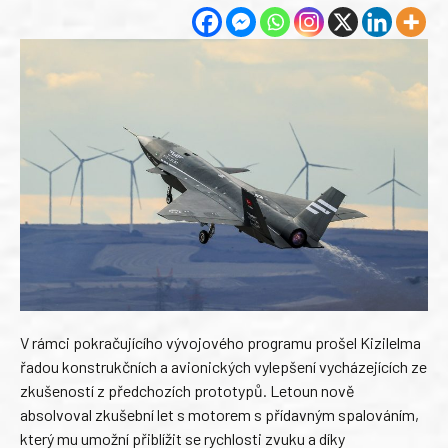
V rámci pokračujícího vývojového programu prošel Kizilelma
řadou konstrukčních a avionických vylepšení vycházejících ze
zkušeností z předchozích prototypů. Letoun nově
absolvoval zkušební let s motorem s přídavným spalováním,
který mu umožní přiblížit se rychlosti zvuku a díky