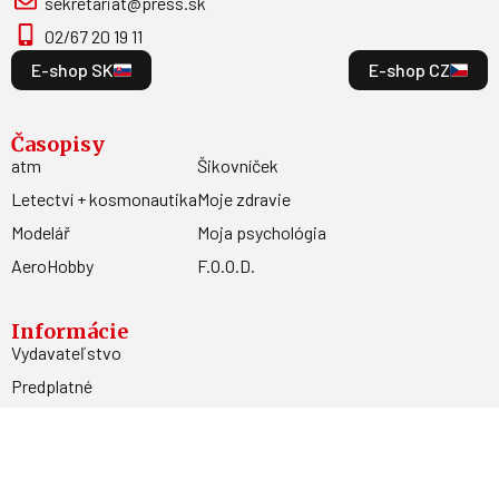
sekretariat@press.sk
02/67 20 19 11
E-shop SK
E-shop CZ
Časopisy
atm
Šikovníček
Letectví + kosmonautika
Moje zdravie
Modelář
Moja psychológia
AeroHobby
F.O.O.D.
Informácie
Vydavateľstvo
Predplatné
Archív
Inzercia
GDPR