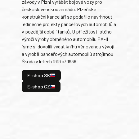
závody v Plzni vyrábět bojové vozy pro
býva
československou armádu. Plzeňské
Rusk
konstrukční kanceláři se podařilo navrhnout
armá
jedinečné projekty pancéřových automobilů a
stře
v pozdější době i tanků. U příležitosti stého
při 
výročí výroby obrněného automobilu PA-II
blíz
jsme si dovolili vydat knihu věnovanou vývoji
tank
a výrobě pancéřových automobilů strojírnou
v lé
Škoda v letech 1919 až 1936.
tak 
hrdi
E-shop SK
je: 
odeh
E-shop CZ
bitv
E
E