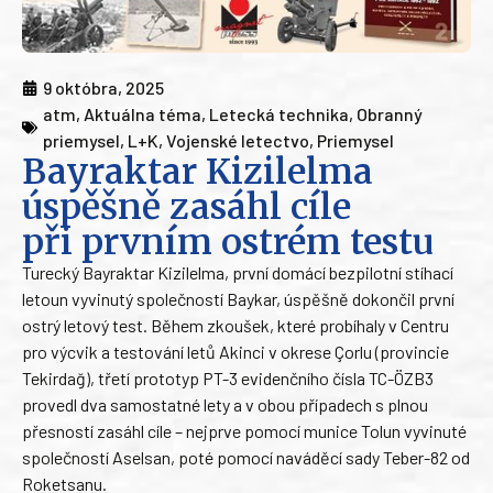
9 októbra, 2025
atm
,
Aktuálna téma
,
Letecká technika
,
Obranný
priemysel
,
L+K
,
Vojenské letectvo
,
Priemysel
Bayraktar Kizilelma
úspěšně zasáhl cíle
při prvním ostrém testu
Turecký Bayraktar Kizilelma, první domácí bezpilotní stíhací
letoun vyvinutý společností Baykar, úspěšně dokončil první
ostrý letový test. Během zkoušek, které probíhaly v Centru
pro výcvik a testování letů Akinci v okrese Çorlu (provincie
Tekirdağ), třetí prototyp PT-3 evidenčního čísla TC-ÖZB3
provedl dva samostatné lety a v obou případech s plnou
přesností zasáhl cíle – nejprve pomocí munice Tolun vyvinuté
společností Aselsan, poté pomocí naváděcí sady Teber-82 od
Roketsanu.