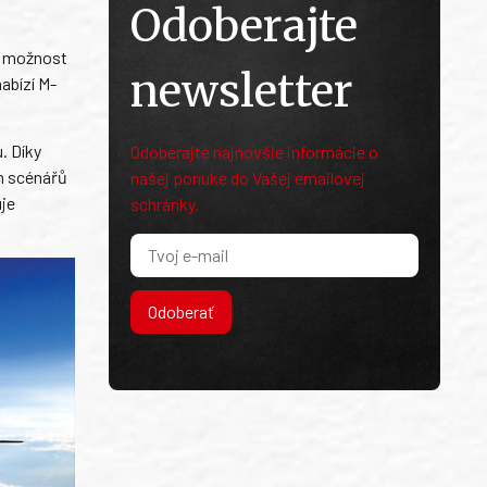
Odoberajte
a možnost
newsletter
abízí M-
. Díky
Odoberajte najnovšie informácie o
h scénářů
našej ponuke do Vašej emailovej
uje
schránky.
Odoberať