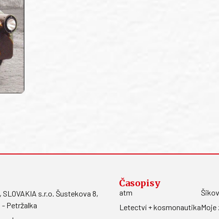
Časopisy
atm
Šikov
LOVAKIA s.r.o. Šustekova 8,
 - Petržalka
Letectví + kosmonautika
Moje 