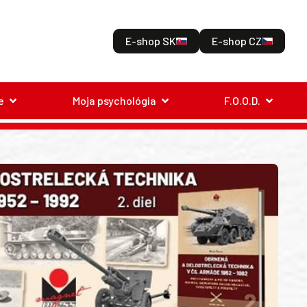
E-shop SK
E-shop CZ
e
Moja psychológia
F.O.O.D.