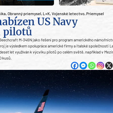
ika
,
Obranný priemysel
,
L+K
,
Vojenské letectvo
,
Priemysel
nabízen US Navy
 pilotů
n Beechcraft M-346N jako řešení pro program amerického námořnict
oj je výsledkem spolupráce americké firmy a italské společnosti L
eset let využíván k výcviku pilotů po celém světě, například v Mezi
00 kusů.