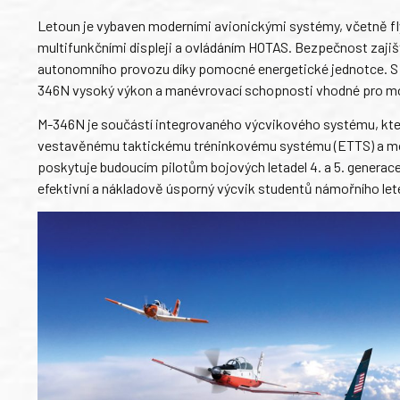
Letoun je vybaven moderními avionickými systémy, včetně fly
multifunkčními displeji a ovládáním HOTAS. Bezpečnost zaji
autonomního provozu díky pomocné energetické jednotce. S m
346N vysoký výkon a manévrovací schopnosti vhodné pro mod
M-346N je součástí integrovaného výcvikového systému, který 
vestavěnému taktickému tréninkovému systému (ETTS) a mož
poskytuje budoucím pilotům bojových letadel 4. a 5. generace
efektivní a nákladově úsporný výcvik studentů námořního let