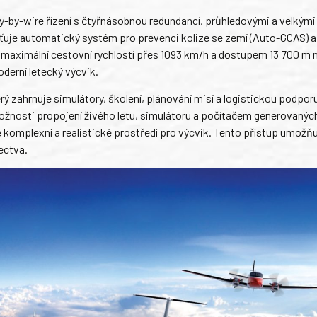
-by-wire řízení s čtyřnásobnou redundancí, průhledovými a velkými
šťuje automatický systém pro prevenci kolize se zemí (Auto-GCAS) 
aximální cestovní rychlostí přes 1093 km/h a dostupem 13 700 m n
erní letecký výcvik.
zahrnuje simulátory, školení, plánování misí a logistickou podporu
nosti propojení živého letu, simulátoru a počítačem generovanýc
 komplexní a realistické prostředí pro výcvik. Tento přístup umožň
ectva.