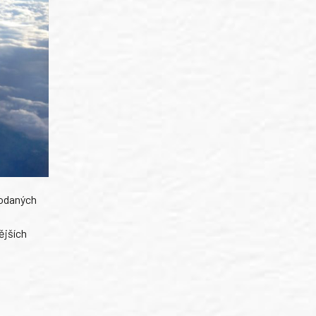
dodaných
ějších