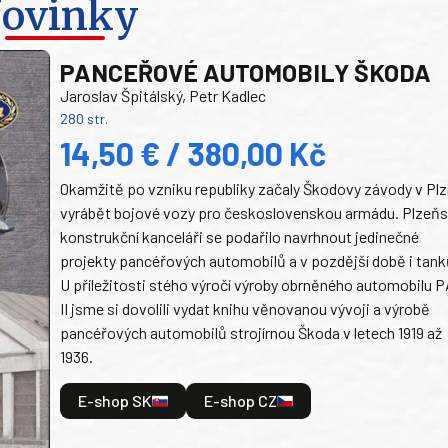
ovinky
PANCEŘOVÉ AUTOMOBILY ŠKODA
Jaroslav Špitálský, Petr Kadlec
280 str.
14,50 € / 380,00 Kč
Okamžitě po vzniku republiky začaly Škodovy závody v Plz
vyrábět bojové vozy pro československou armádu. Plzeň
konstrukční kanceláři se podařilo navrhnout jedinečné
projekty pancéřových automobilů a v pozdější době i tank
U příležitosti stého výročí výroby obrněného automobilu P
II jsme si dovolili vydat knihu věnovanou vývoji a výrobě
pancéřových automobilů strojírnou Škoda v letech 1919 až
1936.
E-shop SK
E-shop CZ