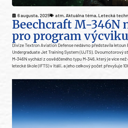
6 augusta, 2025
atm
,
Aktuálna téma
,
Letecká techn
Beechcraft M-346N 
pro program výcviku
Divize Textron Aviation Defense nedávno představila letou
Undergraduate Jet Training System (UJTS). Dvoumotorový str
M-346N vychází z osvědčeného typu M-346, který je více než d
letecké škole (IFTS) v Itálii, a jeho celkový počet převyšuje 1