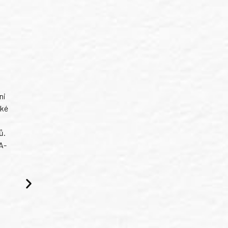
ni
ské
ů.
A-