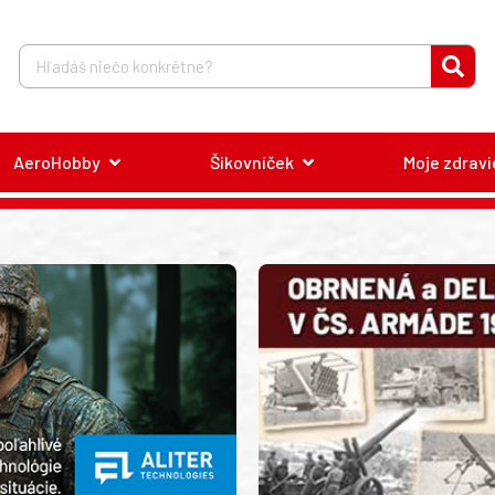
AeroHobby
Šikovníček
Moje zdravi