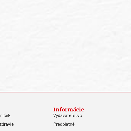
Informácie
níček
Vydavateľstvo
zdravie
Predplatné