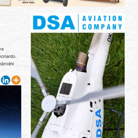
va
eonardo.
národní