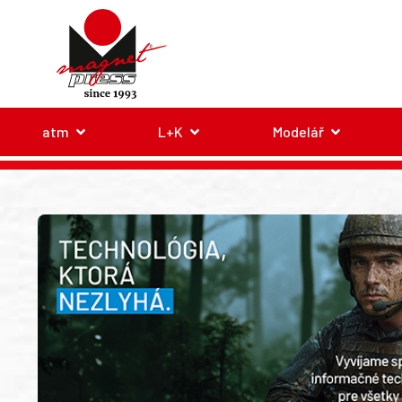
atm
L+K
Modelář