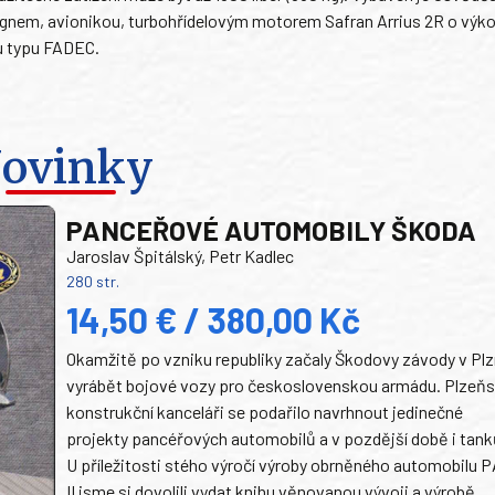
em, avionikou, turbohřídelovým motorem Safran Arrius 2R o výk
u typu FADEC.
ovinky
PANCEŘOVÉ AUTOMOBILY ŠKODA
Jaroslav Špitálský, Petr Kadlec
280 str.
14,50 € / 380,00 Kč
Okamžitě po vzniku republiky začaly Škodovy závody v Plz
vyrábět bojové vozy pro československou armádu. Plzeň
konstrukční kanceláři se podařilo navrhnout jedinečné
projekty pancéřových automobilů a v pozdější době i tank
U příležitosti stého výročí výroby obrněného automobilu P
II jsme si dovolili vydat knihu věnovanou vývoji a výrobě