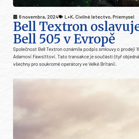
6 novembra, 2024
L+K
,
Civilné letectvo
,
Priemysel
Bell Textron oslavuj
Bell 505 v Evropě
Společnost Bell Textron oznámila podpis smlouvy o prodeji 1
Adamovi Fawsittovi. Tato transakce je součástí čtyř objedná
všechny pro soukromé operátory ve Velké Británii.