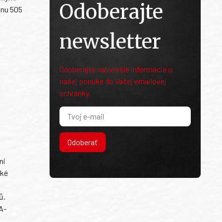
Odoberajte
onu 505
newsletter
Odoberajte najnovšie informácie o
našej ponuke do Vašej emailovej
schránky.
Odoberať
ni
ské
ů.
A-