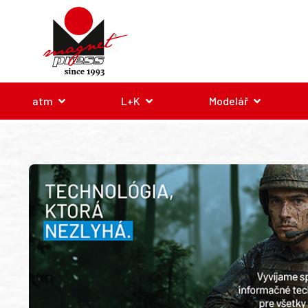
atm
L+K
Modelář