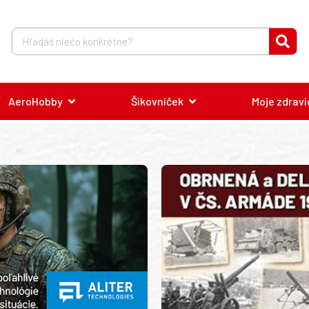
AeroHobby
Šikovníček
Moje zdravi