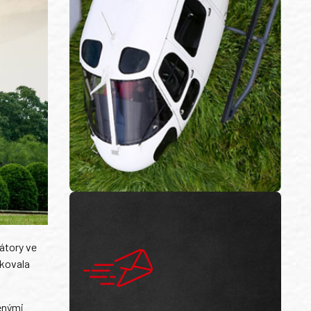
átory ve
ikovala
čenými