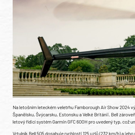
Na letošním leteckém veletrhu Farnborough Air Show 2024 výr
Španělsku, Švýcarsku, Estonsku a Velké Británii. Bell zárove
letový řídicí systém Garmin GFC 600H pro uvedený typ, což u
Vrtulník Bell 505 dosahuje rychlosti 125 uzlů (232 km/h) a jeh