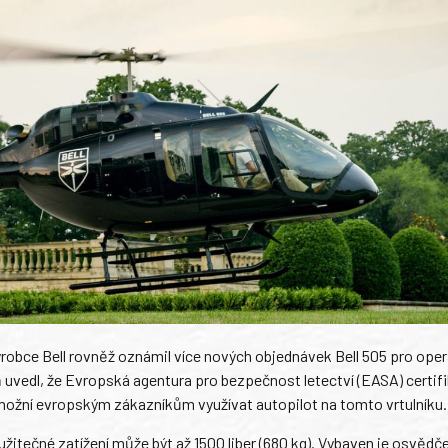
obce Bell rovněž oznámil více nových objednávek Bell 505 pro oper
ň uvedl, že Evropská agentura pro bezpečnost letectví (EASA) certif
možní evropským zákazníkům využívat autopilot na tomto vrtulníku.
o užitečné zatížení může být až 1500 liber (680 kg). Vybaven je osvěd