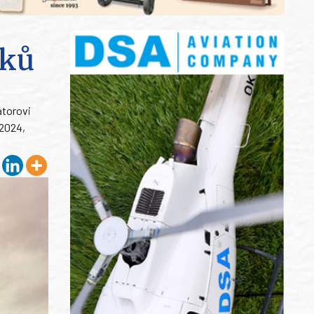
íků
átorovi
 2024,