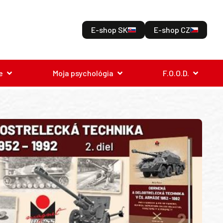
E-shop SK
E-shop CZ
e
Moja psychológia
F.O.O.D.