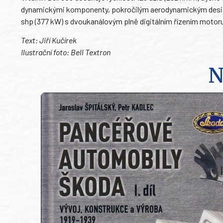
dynamickými komponenty, pokročilým aerodynamickým design
shp (377 kW) s dvoukanálovým plně digitálním řízením motor
Text: Jiří Kučírek
Ilustrační foto: Bell Textron
N