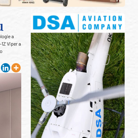
u
logie a
1Z Viper a
ho