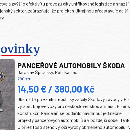
tva a zvýšilo efektivitu provozu díky unifikované logistice a snazší
ojenský sektor, zdůrazňuje, že projekt s Ukrajinou představuje další 
ry.
ovinky
PANCEŘOVÉ AUTOMOBILY ŠKODA
Jaroslav Špitálský, Petr Kadlec
280 str.
14,50 € / 380,00 Kč
Okamžitě po vzniku republiky začaly Škodovy závody v Plz
vyrábět bojové vozy pro československou armádu. Plzeň
konstrukční kanceláři se podařilo navrhnout jedinečné
projekty pancéřových automobilů a v pozdější době i tank
U příležitosti stého výročí výroby obrněného automobilu P