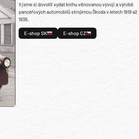
II jsme si dovolili vydat knihu věnovanou vývoji a výrobě
pancéřových automobilů strojírnou Škoda v letech 1919 až
1936.
E-shop SK
E-shop CZ