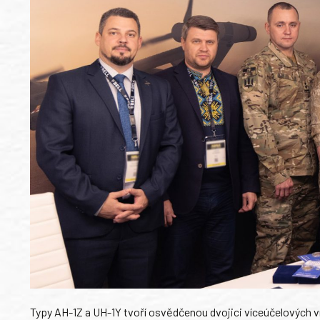
Typy AH-1Z a UH-1Y tvoří osvědčenou dvojici víceúčelových v