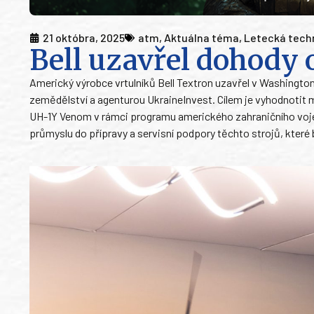
21 októbra, 2025
atm
,
Aktuálna téma
,
Letecká tech
Bell uzavřel dohody 
Americký výrobce vrtulníků Bell Textron uzavřel v Washingt
zemědělství a agenturou UkraineInvest. Cílem je vyhodnotit 
UH-1Y Venom v rámci programu amerického zahraničního voje
průmyslu do přípravy a servisní podpory těchto strojů, které