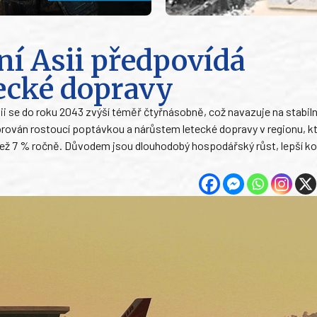
žní Asii předpovídá
tecké dopravy
Asii se do roku 2043 zvýší téměř čtyřnásobně, což navazuje na stabiln
porován rostoucí poptávkou a nárůstem letecké dopravy v regionu, k
 než 7 % ročně. Důvodem jsou dlouhodobý hospodářský růst, lepší ko