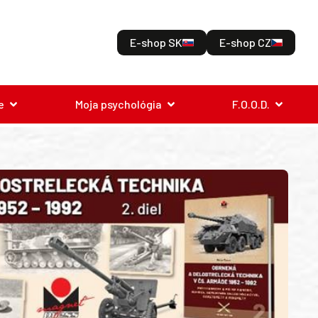
E-shop SK
E-shop CZ
e
Moja psychológia
F.O.O.D.