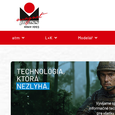
atm
L+K
Modelář