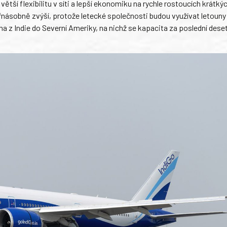
í flexibilitu v síti a lepší ekonomiku na rychle rostoucích krátkýc
yřnásobně zvýší, protože letecké společnosti budou využívat letouny
a z Indie do Severní Ameriky, na nichž se kapacita za poslední deseti