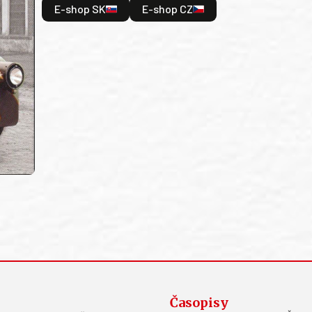
E-shop SK
E-shop CZ
Časopisy