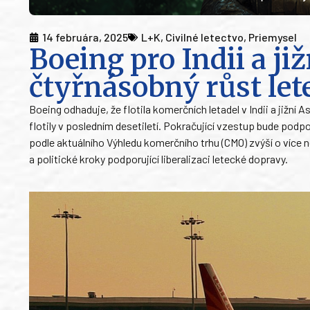
14 februára, 2025
L+K
,
Civilné letectvo
,
Priemysel
Boeing pro Indii a ji
čtyřnásobný růst le
Boeing odhaduje, že flotila komerčních letadel v Indii a jižní 
flotily v posledním desetiletí. Pokračující vzestup bude pod
podle aktuálního Výhledu komerčního trhu (CMO) zvýší o více
a politické kroky podporující liberalizaci letecké dopravy.