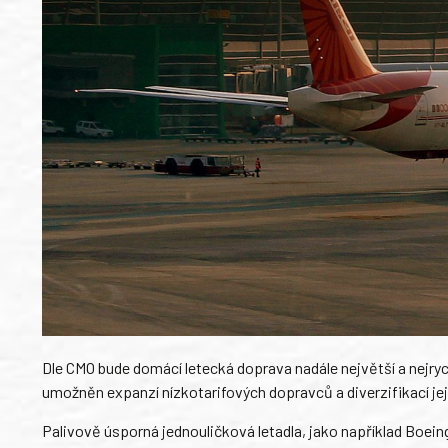
Dle CMO bude domácí letecká doprava nadále největší a nejryc
umožněn expanzí nízkotarifových dopravců a diverzifikací jejic
Palivově úsporná jednouličková letadla, jako například Boe