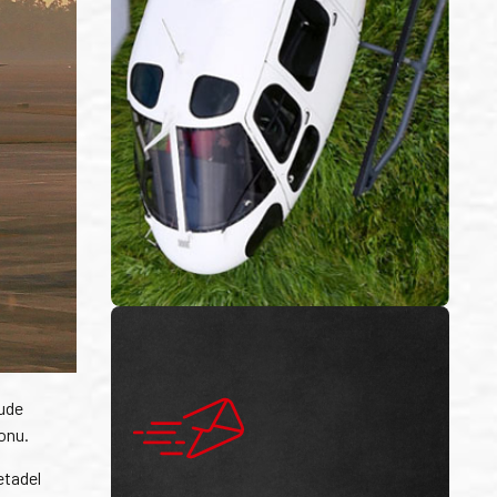
bude
onu.
etadel