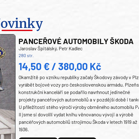
ovinky
PANCEŘOVÉ AUTOMOBILY ŠKODA
Jaroslav Špitálský, Petr Kadlec
280 str.
14,50 € / 380,00 Kč
Okamžitě po vzniku republiky začaly Škodovy závody v Plz
vyrábět bojové vozy pro československou armádu. Plzeň
konstrukční kanceláři se podařilo navrhnout jedinečné
projekty pancéřových automobilů a v pozdější době i tank
U příležitosti stého výročí výroby obrněného automobilu P
II jsme si dovolili vydat knihu věnovanou vývoji a výrobě
pancéřových automobilů strojírnou Škoda v letech 1919 až
1936.