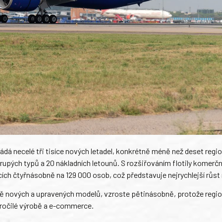
dá necelé tři tisíce nových letadel, konkrétně méně než deset regio
rupých typů a 20 nákladních letounů. S rozšiřováním flotily komerčn
ích čtyřnásobně na 129 000 osob, což představuje nejrychlejší růst
etně nových a upravených modelů, vzroste pětinásobně, protože regi
okročilé výrobě a e-commerce.