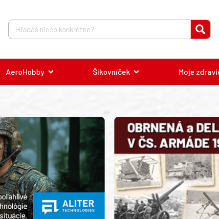
AeroHobby
Šikovníček
Moje zdravi