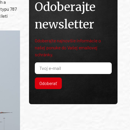
h a
Odoberajte
 typu 787
letí
newsletter
Odoberajte najnovšie informácie o
našej ponuke do Vašej emailovej
schránky.
Odoberať