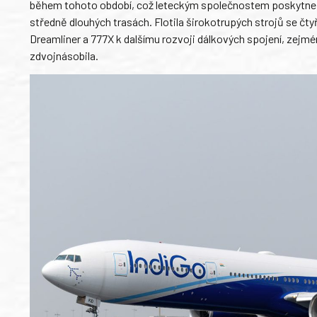
během tohoto období, což leteckým společnostem poskytne větš
středně dlouhých trasách. Flotila širokotrupých strojů se čt
Dreamliner a 777X k dalšímu rozvoji dálkových spojení, zejmén
zdvojnásobila.