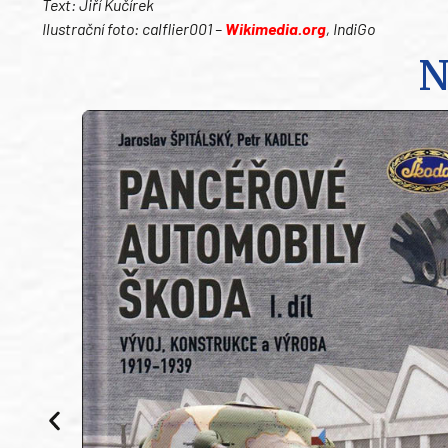
Text: Jiří Kučírek
Ilustrační foto: calflier001 –
Wikimedia.org
, IndiGo
N