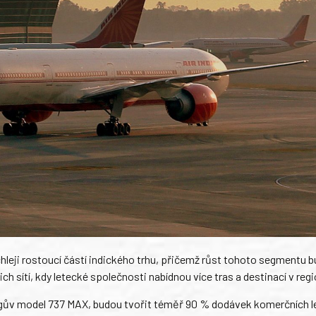
hleji rostoucí částí indického trhu, přičemž růst tohoto segmentu 
h sítí, kdy letecké společnosti nabídnou více tras a destinací v regi
ingův model 737 MAX, budou tvořit téměř 90 % dodávek komerčních l