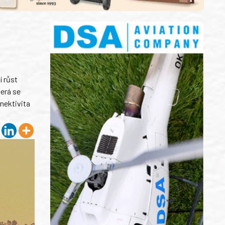
í růst
terá se
nektivita