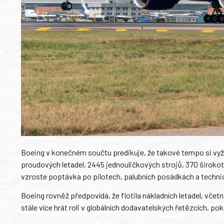
Boeing v konečném součtu predikuje, že takové tempo si vyžá
proudových letadel, 2445 jednouličkových strojů, 370 širokot
vzroste poptávka po pilotech, palubních posádkách a technic
Boeing rovněž předpovídá, že flotila nákladních letadel, vč
stále více hrát roli v globálních dodavatelských řetězcích, p