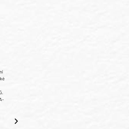
ni
ské
ů.
A-