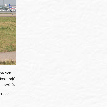
nálních
ích strojů
 na světě.
on bude