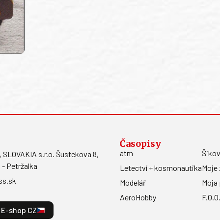
Časopisy
atm
Šikov
LOVAKIA s.r.o. Šustekova 8,
 - Petržalka
Letectví + kosmonautika
Moje 
ss.sk
Modelář
Moja 
AeroHobby
F.O.O
E-shop CZ