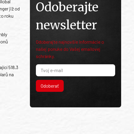
Global
Odoberajte
nger již od
to roku
newsletter
mbly
ionů
Odoberajte najnovšie informácie o
našej ponuke do Vašej emailovej
schránky.
h
ící 518,3
larů na
Odoberať