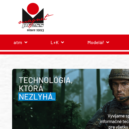
atm
L+K
Modelář