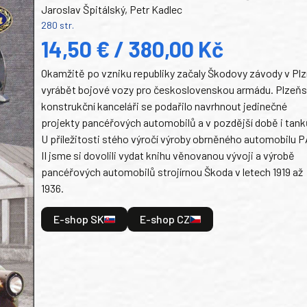
Jaroslav Špitálský, Petr Kadlec
280 str.
14,50 € / 380,00 Kč
Okamžitě po vzniku republiky začaly Škodovy závody v Plz
vyrábět bojové vozy pro československou armádu. Plzeň
konstrukční kanceláři se podařilo navrhnout jedinečné
projekty pancéřových automobilů a v pozdější době i tank
U příležitosti stého výročí výroby obrněného automobilu P
II jsme si dovolili vydat knihu věnovanou vývoji a výrobě
pancéřových automobilů strojírnou Škoda v letech 1919 až
1936.
E-shop SK
E-shop CZ