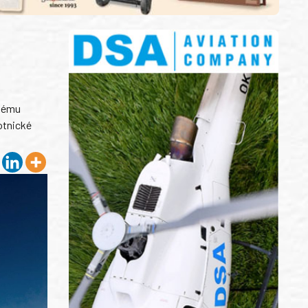
skému
otnické