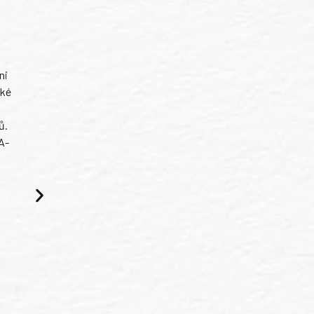
ni
ské
ů.
A-