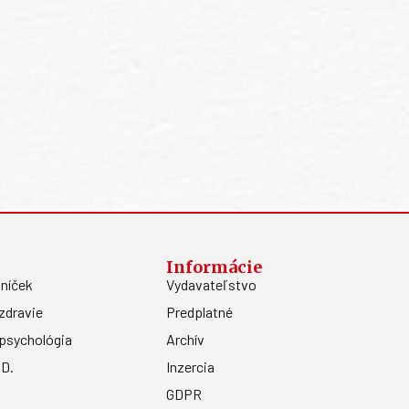
Informácie
níček
Vydavateľstvo
zdravie
Predplatné
psychológia
Archív
.D.
Inzercia
GDPR