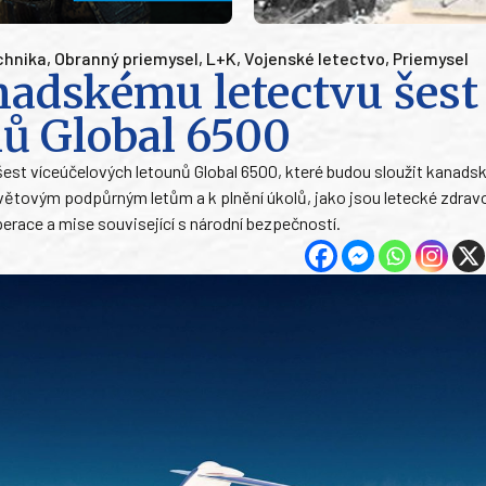
chnika
,
Obranný priemysel
,
L+K
,
Vojenské letectvo
,
Priemysel
adskému letectvu šest
nů Global 6500
est víceúčelových letounů Global 6500, které budou sloužit kanad
větovým podpůrným letům a k plnění úkolů, jako jsou letecké zdrav
erace a mise související s národní bezpečností.