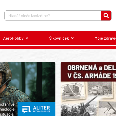
AeroHobby
Šikovníček
Moje zdravi