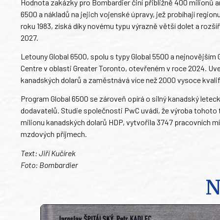
Hodnota zakázky pro Bombardier činí přibližně 400 milionů am
6500 a nákladů na jejich vojenské úpravy, jež probíhají regio
roku 1983, získá díky novému typu výrazně větší dolet a rozš
2027.
Letouny Global 6500, spolu s typy Global 5500 a nejnovějším
Centre v oblasti Greater Toronto, otevřeném v roce 2024. Uv
kanadských dolarů a zaměstnává více než 2000 vysoce kvali
Program Global 6500 se zároveň opírá o silný kanadský letec
dodavatelů. Studie společnosti PwC uvádí, že výroba tohoto 
milionu kanadských dolarů HDP, vytvořila 3747 pracovních mí
mzdových příjmech.
Text: Jiří Kučírek
Foto: Bombardier
N