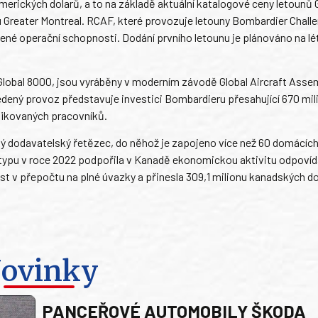
erických dolarů, a to na základě aktuální katalogové ceny letounů 
nu Greater Montreal. RCAF, které provozuje letouny Bombardier Challe
ířené operační schopnosti. Dodání prvního letounu je plánováno na lé
 Global 8000, jsou vyráběny v moderním závodě Global Aircraft Asse
edený provoz představuje investici Bombardieru přesahující 670 mil
fikovaných pracovníků.
ký dodavatelský řetězec, do něhož je zapojeno více než 60 domácíc
typu v roce 2022 podpořila v Kanadě ekonomickou aktivitu odpovídaj
st v přepočtu na plné úvazky a přinesla 309,1 milionu kanadských do
ovinky
PANCEŘOVÉ AUTOMOBILY ŠKODA