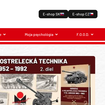
E-shop SK
E-shop CZ
e
Moja psychológia
F.O.O.D.