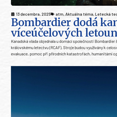
13 decembra, 2025
atm
,
Aktuálna téma
,
Letecká te
Bombardier dodá kan
víceúčelových letou
Kanadská vláda objednala u domácí společnosti Bombardier š
královskému letectvu (RCAF). Stroje budou využívány k celos
evakuace, pomoc při přírodních katastrofách, humanitární op