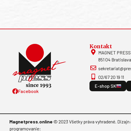
Kontakt
MAGNET PRESS, S
851 04 Bratislava
sekretariat@pre
02/67 20 19 11
E-shop SK
Facebook
Magnetpress.online
© 2023 Všetky práva vyhradené. Dizajn 
programovanie: