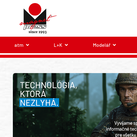
atm
L+K
Modelář