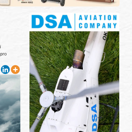
í
 pro