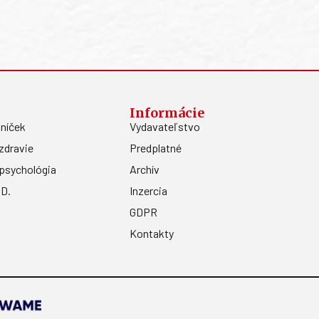
Informácie
níček
Vydavateľstvo
zdravie
Predplatné
psychológia
Archív
.D.
Inzercia
GDPR
Kontakty