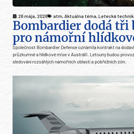
26 mája, 2026
atm
,
Aktuálna téma
,
Letecká techni
Bombardier dodá tři 
pro námořní hlídkov
Společnost Bombardier Defense oznámila kontrakt na dodávku
průzkumné a hlídkové mise v Austrálii. Letouny budou provoz
sledování rozsáhlých námořních oblastí a pobřežních zón.