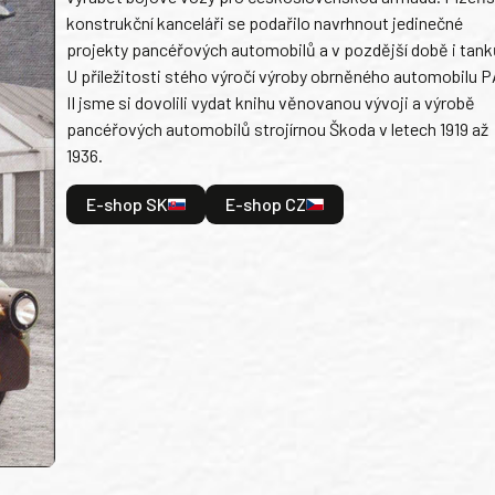
konstrukční kanceláři se podařilo navrhnout jedinečné
projekty pancéřových automobilů a v pozdější době i tank
U příležitosti stého výročí výroby obrněného automobilu P
II jsme si dovolili vydat knihu věnovanou vývoji a výrobě
pancéřových automobilů strojírnou Škoda v letech 1919 až
1936.
E-shop SK
E-shop CZ