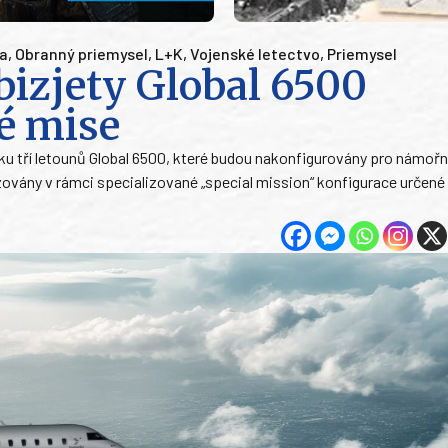
ka
,
Obranný priemysel
,
L+K
,
Vojenské letectvo
,
Priemysel
bizjety Global 6500
é mise
 tří letounů Global 6500, které budou nakonfigurovány pro námořn
ovány v rámci specializované „special mission“ konfigurace určené