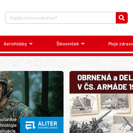
AeroHobby
Šikovníček
Moje zdravi