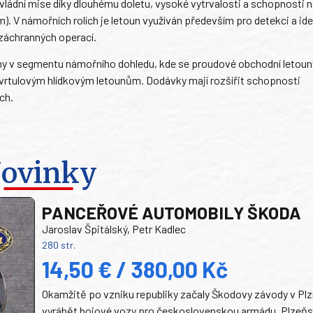
 vládní mise díky dlouhému doletu, vysoké vytrvalosti a schopnosti 
). V námořních rolích je letoun využíván především pro detekci a ide
 záchranných operací.
ormy v segmentu námořního dohledu, kde se proudové obchodní letoun
rbovrtulovým hlídkovým letounům. Dodávky mají rozšířit schopnosti
ch.
ovinky
PANCEŘOVÉ AUTOMOBILY ŠKODA
Jaroslav Špitálský, Petr Kadlec
280 str.
14,50 € / 380,00 Kč
Okamžitě po vzniku republiky začaly Škodovy závody v Plz
vyrábět bojové vozy pro československou armádu. Plzeň