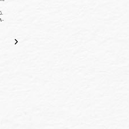
ů.
A-