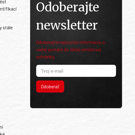
nést
Odoberajte
ntifikaci
newsletter
y stále
Odoberajte najnovšie informácie o
našej ponuke do Vašej emailovej
schránky.
Odoberať
ni
ské