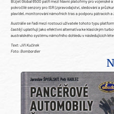
Bizjet Global 6500 patří mezi hlavní platofrmy pro vojenské a
pokročilé senzory pro ISR (zpravodajství, sledování a průzkum
plavidel, monitorování námořních tras a podporu pátracích a
Austrálie se řadí mezi rostoucí uživatele tohoto typu platf
častěji uplatňují jako efektivní alternativa ke klasickým tu
australského systému námořního dohledu v následujících léte
Text: Jiří Kučírek
Foto: Bombardier
N