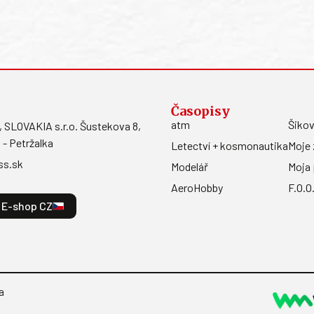
Časopisy
atm
Šikov
LOVAKIA s.r.o. Šustekova 8,
 - Petržalka
Letectví + kosmonautika
Moje 
ss.sk
Modelář
Moja 
AeroHobby
F.O.O
E-shop CZ
a