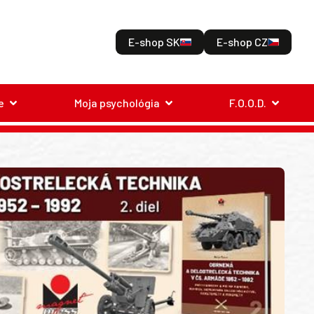
E-shop SK
E-shop CZ
e
Moja psychológia
F.O.O.D.