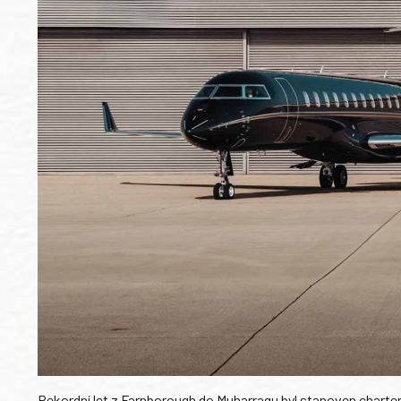
Rekordní let z Farnborough do Muharraqu byl stanoven charter