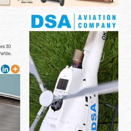
řes 30
aříže,