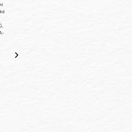
ni
ské
ů.
A-