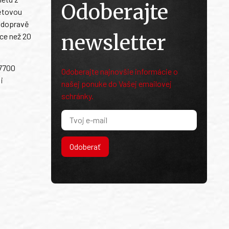
Odoberajte
větovou
é dopravě
newsletter
íce než 20
 7700
Odoberajte najnovšie informácie o
i
našej ponuke do Vašej emailovej
schránky.
Odoberať