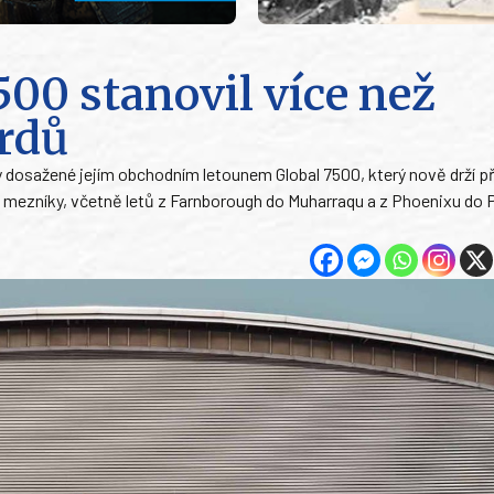
00 stanovil více než
ordů
 dosažené jejím obchodním letounem Global 7500, který nově drží p
mezníky, včetně letů z Farnborough do Muharraqu a z Phoenixu do P