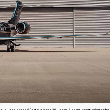
ovou společností Catreus letos 28. února. Naproti tomu rekordního 