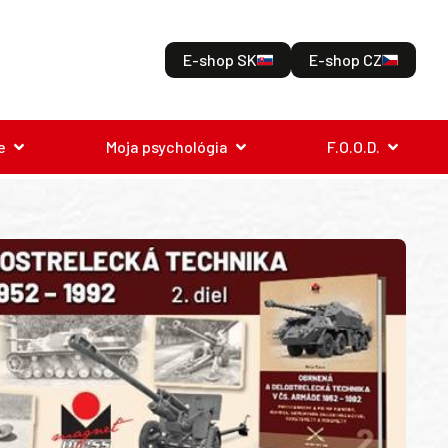
E-shop SK
E-shop CZ
e
Moja psychológia
F.O.O.D.