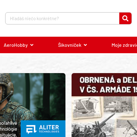
AeroHobby
Šikovníček
Moje zdravi