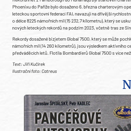
Phoenixu do Paříže bylo dosaženo 6. března charterovým ope
leteckou sportovní federací FAI, navazují na dřívější rychlost
o délce 8225 námořních mil (15 232,7 kilometru), který se uskut
nových leteckých rekordů na podzim 2023, včetně tras ze Si
Rekordy dosažené bizjetem Global 7500, který se může pochlu
námořních mil (14 260 kilometrů), jsou výsledkem aktivního 
předváděcích letů. Flotila Bombardierů Global 7500 s více než
Text: Jiří Kučírek
Ilustrační foto: Catreus
N