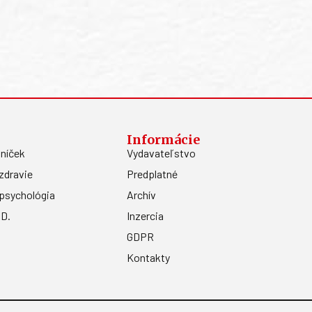
Informácie
níček
Vydavateľstvo
zdravie
Predplatné
psychológia
Archív
.D.
Inzercia
GDPR
Kontakty