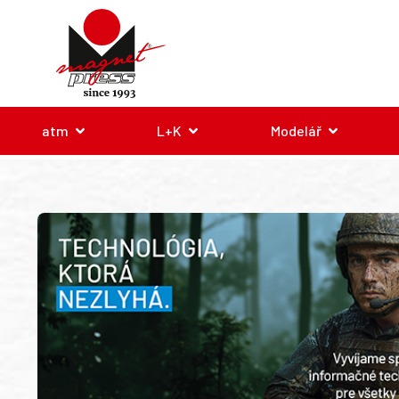
atm
L+K
Modelář