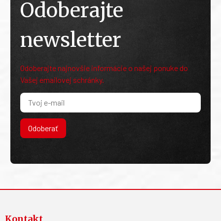
Odoberajte
newsletter
Odoberajte najnovšie informácie o našej ponuke do
Vašej emailovej schránky.
Odoberať
Kontakt