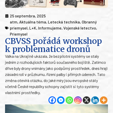
25 septembra, 2025
atm
,
Aktuálna téma
,
Letecká technika
,
Obranný
priemysel
,
L+K
,
Informujeme
,
Vojenské letectvo
,
Priemysel
CBVSS pořádá workshop
k problematice dronů
Válka na Ukrajině ukázala, že bezpilotní systémy se staly
jedním z rozhodujících faktorů současného bojiště. Zatímco
dříve byly drony vnímány jako podpůrný prostředek, dnes hrají
zásadní roli v průzkumu, řízení palby i přímých úderech. Tato
změna otevírá otázku, do jaké míry jsou evropské státy
včetně České republiky schopny zajistit si tyto systémy
vlastními prostředky.