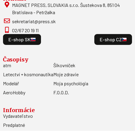
MAGNET PRESS, SLOVAKIA s.r.o. Šustekova 8, 851 04
Bratislava - Petržalka
sekretariat@press.sk
02/67 20 19 11
E-shop SK
E-shop CZ
Časopisy
atm
Šikovníček
Letectví + kosmonautika
Moje zdravie
Modelář
Moja psychológia
AeroHobby
F.O.O.D.
Informácie
Vydavateľstvo
Predplatné
Archív