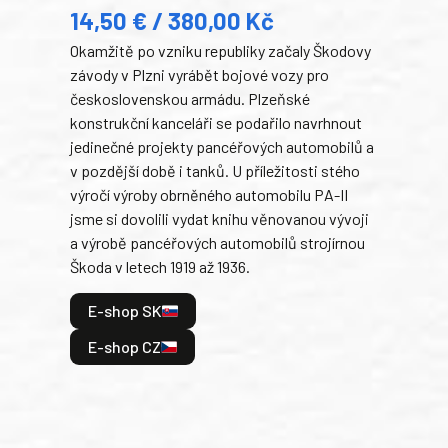
14,50 € / 380,00 Kč
22
Okamžitě po vzniku republiky začaly Škodovy
Tank
závody v Plzni vyrábět bojové vozy pro
býva
československou armádu. Plzeňské
Rusk
konstrukční kanceláři se podařilo navrhnout
armá
jedinečné projekty pancéřových automobilů a
stře
v pozdější době i tanků. U příležitosti stého
při 
výročí výroby obrněného automobilu PA-II
blíz
jsme si dovolili vydat knihu věnovanou vývoji
tank
a výrobě pancéřových automobilů strojírnou
v lé
Škoda v letech 1919 až 1936.
tak 
hrdi
E-shop SK
je: 
odeh
E-shop CZ
bitv
E
E