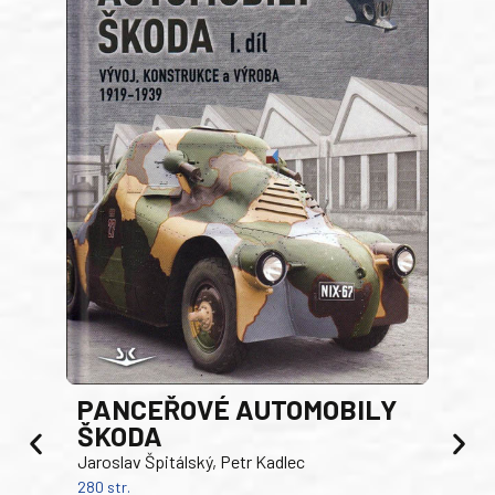
PANCEŘOVÉ AUTOMOBILY
ŠKODA
TA
Jaroslav Špitálský, Petr Kadlec
Ben
280 str.
352 s