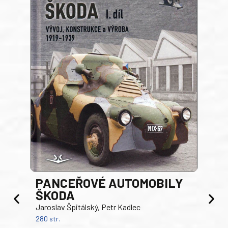
PANCEŘOVÉ AUTOMOBILY
ŠKODA
TA
Jaroslav Špitálský, Petr Kadlec
Ben
280 str.
352 s