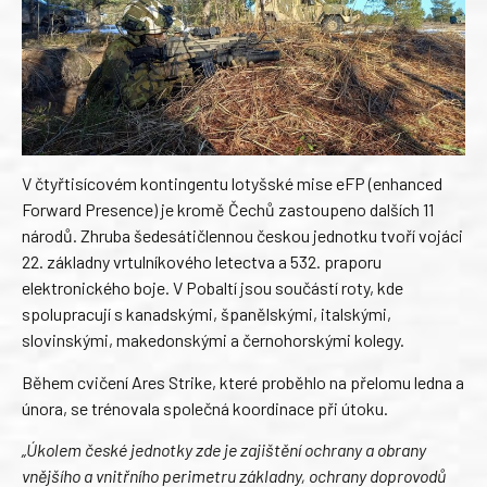
V čtyřtisícovém kontingentu lotyšské mise eFP (enhanced
Forward Presence) je kromě Čechů zastoupeno dalších 11
národů. Zhruba šedesátičlennou českou jednotku tvoří vojáci
22. základny vrtulníkového letectva a 532. praporu
elektronického boje. V Pobaltí jsou součástí roty, kde
spolupracují s kanadskými, španělskými, italskými,
slovinskými, makedonskými a černohorskými kolegy.
Během cvičení Ares Strike, které proběhlo na přelomu ledna a
února, se trénovala společná koordinace při útoku.
„Úkolem české jednotky zde je zajištění ochrany a obrany
vnějšího a vnitřního perimetru základny, ochrany doprovodů