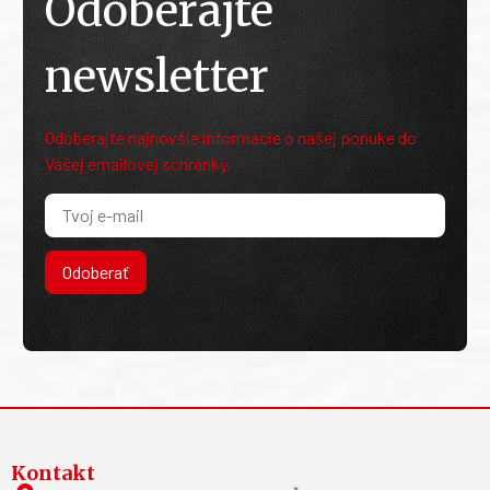
Odoberajte
newsletter
Odoberajte najnovšie informácie o našej ponuke do
Vašej emailovej schránky.
Odoberať
Kontakt