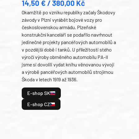
14,50 € / 380,00 Kč
22
Okamžitě po vzniku republiky začaly Škodovy
Tank
závody v Plzni vyrábět bojové vozy pro
býva
československou armádu. Plzeňské
Rusk
konstrukční kanceláři se podařilo navrhnout
armá
jedinečné projekty pancéřových automobilů a
stře
v pozdější době i tanků. U příležitosti stého
při 
výročí výroby obrněného automobilu PA-II
blíz
jsme si dovolili vydat knihu věnovanou vývoji
tank
a výrobě pancéřových automobilů strojírnou
v lé
Škoda v letech 1919 až 1936.
tak 
hrdi
E-shop SK
je: 
odeh
E-shop CZ
bitv
E
E