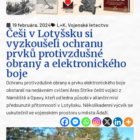
19 februára, 2024
L+K
,
Vojenské letectvo
Češi v Lotyšsku si
vyzkoušeli ochranu
prvků protivzdušné
obrany a elektronického
boje
Ochranu protivzdušné obrany a prvku elektronického boje
obstarali na nedávném cvičení Ares Strike čeští vojáci z
Náměště a Opavy, kteří od ledna působí v alianční misi
předsunuté přítomnosti v Lotyšsku. Několikadenní výcvik se
uskutečnil ve vojenském prostoru u města Ādaži.