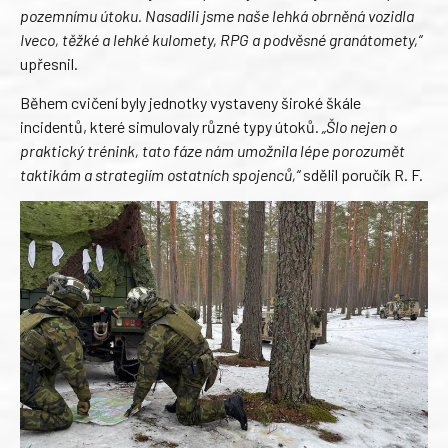
pozemnímu útoku. Nasadili jsme naše lehká obrněná vozidla
Iveco, těžké a lehké kulomety, RPG a podvěsné granátomety,“
upřesnil.
Během cvičení byly jednotky vystaveny široké škále
incidentů, které simulovaly různé typy útoků.
„Šlo nejen o
praktický trénink, tato fáze nám umožnila lépe porozumět
taktikám a strategiím ostatních spojenců,“
sdělil poručík R. F.