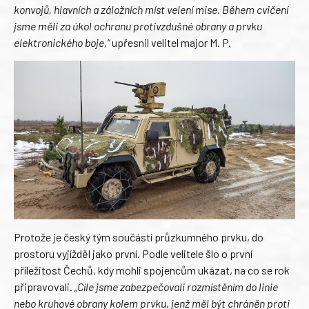
konvojů, hlavních a záložních míst velení mise. Během cvičení
jsme měli za úkol ochranu protivzdušné obrany a prvku
elektronického boje,“
upřesnil velitel major M. P.
Protože je český tým součástí průzkumného prvku, do
prostoru vyjížděl jako první. Podle velitele šlo o první
příležitost Čechů, kdy mohli spojencům ukázat, na co se rok
připravovali.
„Cíle jsme zabezpečovali rozmístěním do linie
nebo kruhové obrany kolem prvku, jenž měl být chráněn proti