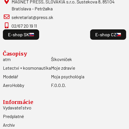
MAGNET PRESS, SLOVAKIA s.r.o. Šustekova 8, 851 04
Bratislava - Petržalka
sekretariat@press.sk
02/67 20 19 11
E-shop SK
E-shop CZ
Časopisy
atm
Šikovníček
Letectví + kosmonautika
Moje zdravie
Modelář
Moja psychológia
AeroHobby
F.O.O.D.
Informácie
Vydavateľstvo
Predplatné
Archív