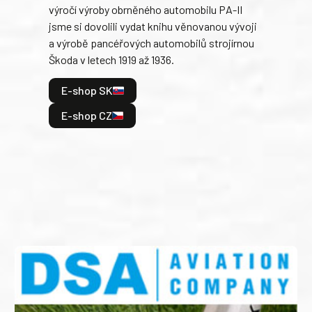
výročí výroby obrněného automobilu PA-II
blíz
jsme si dovolili vydat knihu věnovanou vývoji
tank
a výrobě pancéřových automobilů strojírnou
v lé
Škoda v letech 1919 až 1936.
tak 
hrdi
E-shop SK
je: 
odeh
E-shop CZ
bitv
E
E