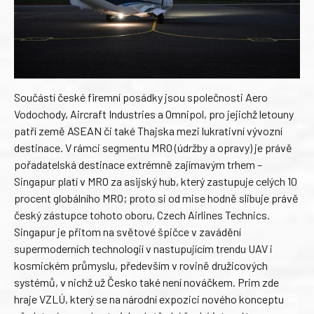
Součástí české firemní posádky jsou společnosti Aero
Vodochody, Aircraft Industries a Omnipol, pro jejichž letouny
patří země ASEAN či také Thajska mezi lukrativní vývozní
destinace. V rámci segmentu MRO (údržby a opravy) je právě
pořadatelská destinace extrémně zajímavým trhem –
Singapur platí v MRO za asijský hub, který zastupuje celých 10
procent globálního MRO; proto si od mise hodně slibuje právě
český zástupce tohoto oboru, Czech Airlines Technics.
Singapur je přitom na světové špičce v zavádění
supermoderních technologií v nastupujícím trendu UAV i
kosmickém průmyslu, především v rovině družicových
systémů, v nichž už Česko také není nováčkem. Prim zde
hraje VZLÚ, který se na národní expozici nového konceptu