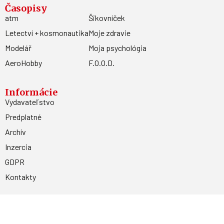
Časopisy
atm
Šikovníček
Letectví + kosmonautika
Moje zdravie
Modelář
Moja psychológia
AeroHobby
F.O.O.D.
Informácie
Vydavateľstvo
Predplatné
Archív
Inzercia
GDPR
Kontakty