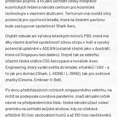
představí poprvé, a to jako ústřední český integrátor
kosmických řešení a národní centrum pro kosmické
technologie s vlastními družicemi. Teritorium má rovněž silný
potenciál pro sportovní letadla, která na českém pavilonu
bude zastupovat společnost Shark Aero.
Chybět nebude ani výrobce leteckých motorů PBS, která má
díky vlastní dceřiné společnosti silnou stopu v Indii a vysoký
potenciál uplatnění v ASEAN (ostatně stejně jako v Austrálii,
která od Singapuru není daleko). Stejně tak se veletrhu
účastní česká stálice CSG Aerospace a nováček Aveo
Engineering, který vyrábí světla do letadel, vrtulníků i UAV – a
to jak pro domácí (Shark, L 410NG i L-39NG), tak pro světové
značky (Cessna, Embraer či Bell).
Po dvou předcházejících ročnících singapurského veletrhu, na
nichž se podepsala covidová pandemie, značí aktuální ročník
návrat na předpandemická čísla: česká národní účast oslaví
premiéru na ústřední asijské airshow, kdy se očekává
přibližně 30 tisíc obchodních hostů a až 100 tisíc návštěvníků