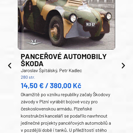
PANCEŘOVÉ AUTOMOBILY
ŠKODA
TA
Jaroslav Špitálský, Petr Kadlec
Ben
280 str.
352 s
14,50 € / 380,00 Kč
22
Okamžitě po vzniku republiky začaly Škodovy
Tank
závody v Plzni vyrábět bojové vozy pro
býva
československou armádu. Plzeňské
Rusk
konstrukční kanceláři se podařilo navrhnout
armá
jedinečné projekty pancéřových automobilů a
stře
v pozdější době i tanků. U příležitosti stého
při 