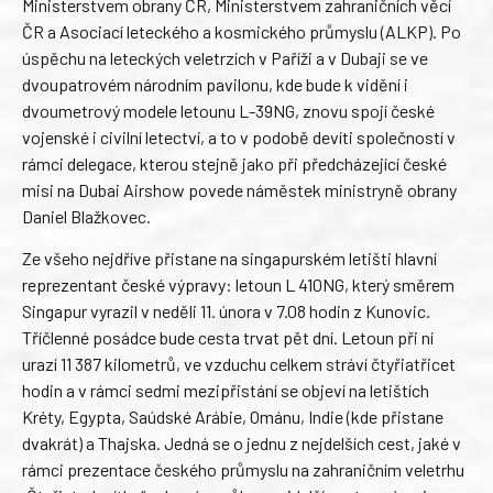
Ministerstvem obrany ČR, Ministerstvem zahraničních věcí
ČR a Asociací leteckého a kosmického průmyslu (ALKP). Po
úspěchu na leteckých veletrzích v Paříži a v Dubaji se ve
dvoupatrovém národním pavilonu, kde bude k vidění i
dvoumetrový modele letounu L-39NG, znovu spojí české
vojenské i civilní letectví, a to v podobě devíti společností v
rámci delegace, kterou stejně jako při předcházející české
misi na Dubai Airshow povede náměstek ministryně obrany
Daniel Blažkovec.
Ze všeho nejdříve přistane na singapurském letišti hlavní
reprezentant české výpravy: letoun L 410NG, který směrem
Singapur vyrazil v neděli 11. února v 7.08 hodin z Kunovic.
Tříčlenné posádce bude cesta trvat pět dní. Letoun při ní
urazí 11 387 kilometrů, ve vzduchu celkem stráví čtyřiatřicet
hodin a v rámci sedmi mezipřistání se objeví na letištích
Kréty, Egypta, Saúdské Arábie, Ománu, Indie (kde přistane
dvakrát) a Thajska. Jedná se o jednu z nejdelších cest, jaké v
rámci prezentace českého průmyslu na zahraničním veletrhu