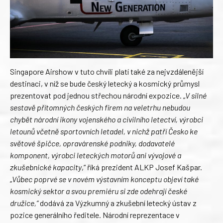
Singapore Airshow v tuto chvíli platí také za nejvzdálenější
destinaci, v níž se bude český letecký a kosmický průmysl
prezentovat pod jednou střechou národní expozice. „
V silné
sestavě přítomných českých firem na veletrhu nebudou
chybět národní ikony vojenského a civilního letectví, výrobci
letounů včetně sportovních letadel, v nichž patří Česko ke
světové špičce, opravárenské podniky, dodavatelé
komponent, výrobci leteckých motorů ani vývojové a
zkušebnické kapacity
,“ říká prezident ALKP Josef Kašpar.
„
Vůbec poprvé se v novém výstavním konceptu objeví také
kosmický sektor a svou premiéru si zde odehrají české
družice,“
dodává za Výzkumný a zkušební letecký ústav z
pozice generálního ředitele. Národní reprezentace v