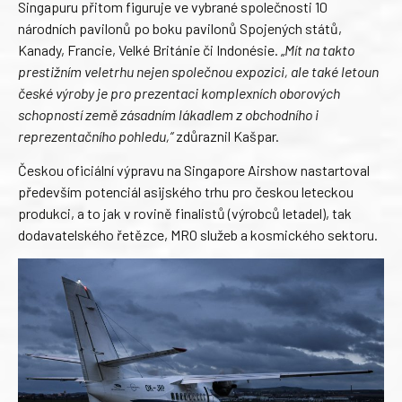
Singapuru přitom figuruje ve vybrané společnosti 10
národních pavilonů po boku pavilonů Spojených států,
Kanady, Francie, Velké Británie či Indonésie. „
Mít na takto
prestižním veletrhu nejen společnou expozici, ale také letoun
české výroby je pro prezentaci komplexních oborových
schopností země zásadním lákadlem z obchodního i
reprezentačního pohledu,“
zdůraznil Kašpar.
Českou oficiální výpravu na Singapore Airshow nastartoval
především potenciál asijského trhu pro českou leteckou
produkci, a to jak v rovině finalistů (výrobců letadel), tak
dodavatelského řetězce, MRO služeb a kosmického sektoru.