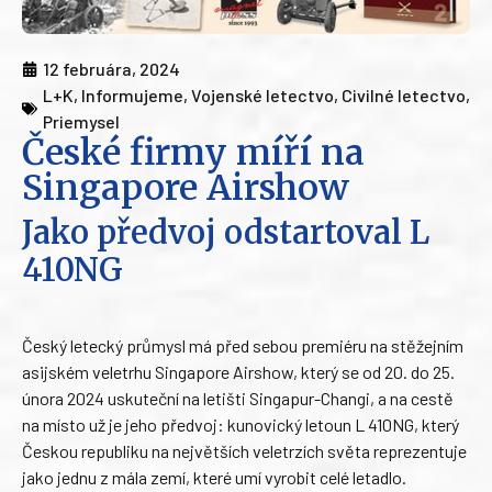
12 februára, 2024
L+K
,
Informujeme
,
Vojenské letectvo
,
Civilné letectvo
,
Priemysel
České firmy míří na
Singapore Airshow
Jako předvoj odstartoval L
410NG
Český letecký průmysl má před sebou premiéru na stěžejním
asijském veletrhu Singapore Airshow, který se od 20. do 25.
února 2024 uskuteční na letišti Singapur-Changi, a na cestě
na místo už je jeho předvoj: kunovický letoun L 410NG, který
Českou republiku na největších veletrzích světa reprezentuje
jako jednu z mála zemí, které umí vyrobit celé letadlo.