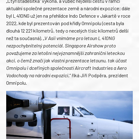
„Čtyřistadesítka“ vykoná, a vůbec nejdelší cestu v rámci
aktuální společné prezentace země a národní expozice; dále
byl L 410NG už jen na přehlídce Indo Defence v Jakartě v roce
2022, kde byl prezentován pod křídly Omnipolu (cesta byla
dlouhá 12 221 kilometrů, tedy o necelých tisíc kilometrů delší
než ta současná).
„V Asii vnímáme pro letoun L 410NG
nezpochybnitelný potenciál. Singapore Airshow proto
považujeme za letošní nejvýznamnější zahraniční leteckou
akci, o čemž značí jak vlastní prezentace letounu, tak účast
Omnipolu i dceřiných společností Aircraft Industries a Aero
Vodochody na národní expozici
,“ říká Jiří Podpěra, prezident
Omnipolu.