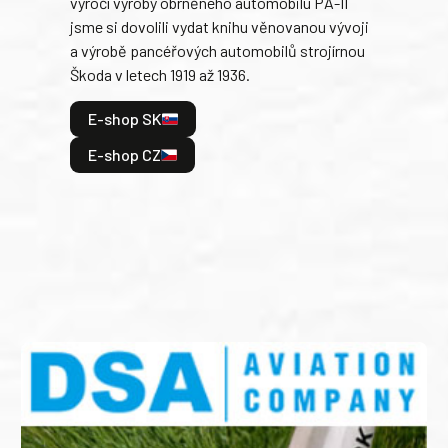
výročí výroby obrněného automobilu PA-II
blíz
jsme si dovolili vydat knihu věnovanou vývoji
tank
a výrobě pancéřových automobilů strojírnou
v lé
Škoda v letech 1919 až 1936.
tak 
hrdi
E-shop SK
je: 
odeh
E-shop CZ
bitv
E
E