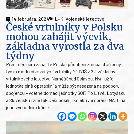
14 februára, 2024
L+K
,
Vojenské letectvo
České vrtulníky v Polsku
mohou zahájit výcvik,
základna vyrostla za dva
týdny
Před měsícem zahájil v Polsku působení zhruba stočlenný
tým s modernizovanými vrtulníky Mi-171Š z 22. základny
vrtulníkového letectva Náměšť nad Oslavou. Nyní už je
jednotka plně operabilní a může být nasazena na podporu
spojenců – včetně domácí jednotky SOF. Po Litvě, Lotyšsku
a Slovensku i zde tak Češi posilují kolektivní obranu NATO na
jeho východním křídle.