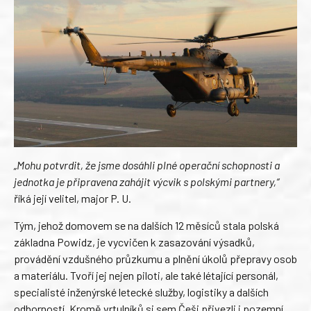
„Mohu potvrdit, že jsme dosáhli plné operační schopnosti a
jednotka je připravena zahájit výcvik s polskými partnery,“
říká její velitel, major P. U.
Tým, jehož domovem se na dalších 12 měsíců stala polská
základna Powidz, je vycvičen k zasazování výsadků,
provádění vzdušného průzkumu a plnění úkolů přepravy osob
a materiálu. Tvoří jej nejen piloti, ale také létající personál,
specialisté inženýrské letecké služby, logistiky a dalších
odborností. Kromě vrtulníků si sem Češi přivezli i pozemní