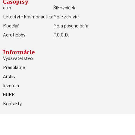
Časopisy
atm
Šikovníček
Letectví + kosmonautika
Moje zdravie
Modelář
Moja psychológia
AeroHobby
F.O.O.D.
Informácie
Vydavateľstvo
Predplatné
Archív
Inzercia
GDPR
Kontakty