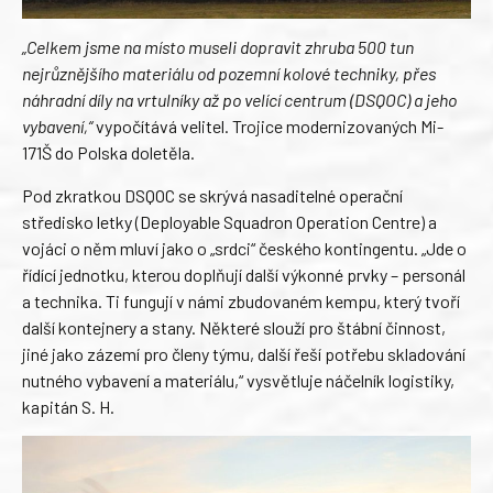
„Celkem jsme na místo museli dopravit zhruba 500 tun
nejrůznějšího materiálu od pozemní kolové techniky, přes
náhradní díly na vrtulníky až po velící centrum (DSQOC) a jeho
vybavení,“
vypočítává velitel. Trojice modernizovaných Mi-
171Š do Polska doletěla.
Pod zkratkou DSQOC se skrývá nasaditelné operační
středisko letky (Deployable Squadron Operation Centre) a
vojáci o něm mluví jako o „srdci“ českého kontingentu. „Jde o
řídící jednotku, kterou doplňují další výkonné prvky – personál
a technika. Ti fungují v námi zbudovaném kempu, který tvoří
další kontejnery a stany. Některé slouží pro štábní činnost,
jiné jako zázemí pro členy týmu, další řeší potřebu skladování
nutného vybavení a materiálu,“ vysvětluje náčelník logistiky,
kapitán S. H.