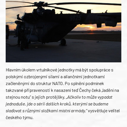
Hlavním úkolem vrtulníkové jednotky má být spolupráce s
polskými ozbrojenými silami a aliančními jednotkami
začleněnými do struktur NATO. Po splnění podmínek
takzvané připravenosti k nasazení teď Čechy čeká „ladění na
stejnou notu“ s jejich protějšky.
„Ačkoliv to může vypadat
jednoduše, jde o sérii dalších kroků, kterými se budeme
slaďovat s různými složkami místní armády,“
vysvětluje velitel
českého týmu.