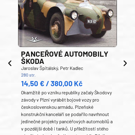
PANCEŘOVÉ AUTOMOBILY
ŠKODA
TA
Jaroslav Špitálský, Petr Kadlec
Ben
280 str.
352 s
14,50 € / 380,00 Kč
22
Okamžitě po vzniku republiky začaly Škodovy
Tank
závody v Plzni vyrábět bojové vozy pro
býva
československou armádu. Plzeňské
Rusk
konstrukční kanceláři se podařilo navrhnout
armá
jedinečné projekty pancéřových automobilů a
stře
v pozdější době i tanků. U příležitosti stého
při 