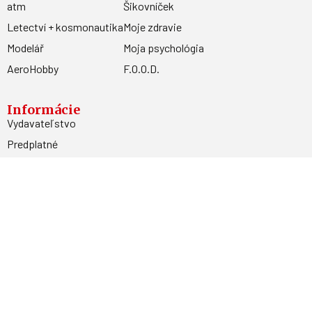
atm
Šikovníček
Letectví + kosmonautika
Moje zdravie
Modelář
Moja psychológia
AeroHobby
F.O.O.D.
Informácie
Vydavateľstvo
Predplatné
Archív
Inzercia
GDPR
Kontakty