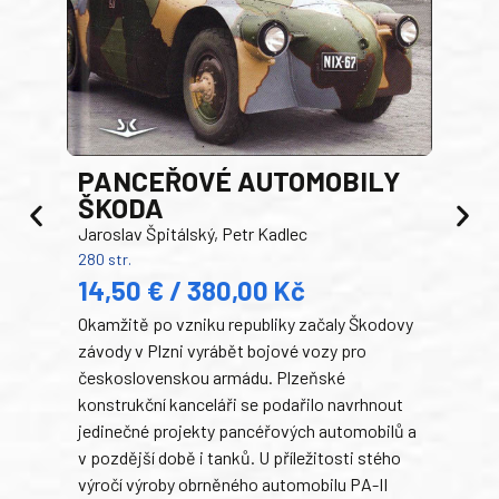
PANCEŘOVÉ AUTOMOBILY
ŠKODA
TA
Jaroslav Špitálský, Petr Kadlec
Ben
280 str.
352 s
14,50 € / 380,00 Kč
22
Okamžitě po vzniku republiky začaly Škodovy
Tank
závody v Plzni vyrábět bojové vozy pro
býva
československou armádu. Plzeňské
Rusk
konstrukční kanceláři se podařilo navrhnout
armá
jedinečné projekty pancéřových automobilů a
stře
v pozdější době i tanků. U příležitosti stého
při 
výročí výroby obrněného automobilu PA-II
blíz