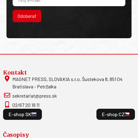
Odoberať
Kontakt
MAGNET PRESS, SLOVAKIA s.r.o. Šustekova 8, 851 04
Bratislava - Petržalka
sekretariat@press.sk
02/67 20 19 11
E-shop SK
E-shop CZ
Časopisy