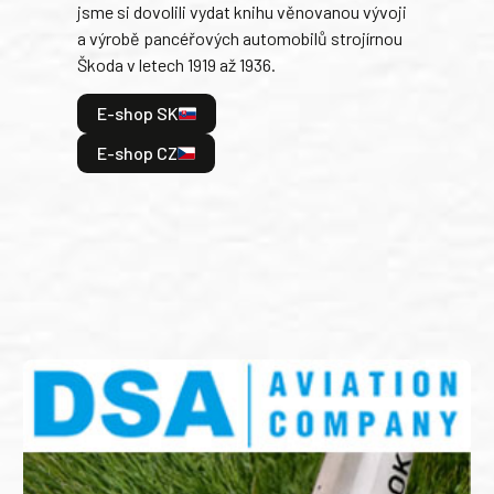
jsme si dovolili vydat knihu věnovanou vývoji
tank
a výrobě pancéřových automobilů strojírnou
v lé
Škoda v letech 1919 až 1936.
tak 
hrdi
E-shop SK
je: 
odeh
E-shop CZ
bitv
E
E