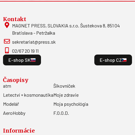
Kontakt
MAGNET PRESS, SLOVAKIA s.r.o. Šustekova 8, 851 04
Bratislava - Petržalka
sekretariat@press.sk
02/67 20 19 11
E-shop SK
E-shop CZ
Časopisy
atm
Šikovníček
Letectví + kosmonautika
Moje zdravie
Modelář
Moja psychológia
AeroHobby
F.O.O.D.
Informácie