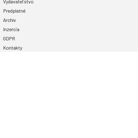
Vydavateľstvo
Predplatné
Archív
Inzercia
GDPR
Kontakty
Facebook
Magnetpress.online
© 2023 Všetky práva vyhradené. Dizajn a
programovanie: