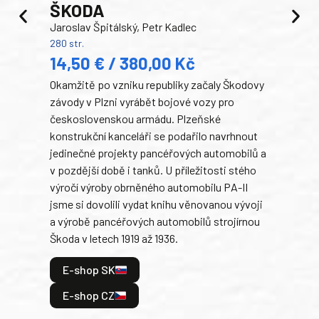
ŠKODA
TA
Jaroslav Špitálský, Petr Kadlec
Ben
280 str.
352 s
14,50 € / 380,00 Kč
22
Okamžitě po vzniku republiky začaly Škodovy
Tank
závody v Plzni vyrábět bojové vozy pro
býva
československou armádu. Plzeňské
Rusk
konstrukční kanceláři se podařilo navrhnout
armá
jedinečné projekty pancéřových automobilů a
stře
v pozdější době i tanků. U příležitosti stého
při 
výročí výroby obrněného automobilu PA-II
blíz
jsme si dovolili vydat knihu věnovanou vývoji
tank
a výrobě pancéřových automobilů strojírnou
v lé
Škoda v letech 1919 až 1936.
tak 
hrdi
E-shop SK
je: 
odeh
E-shop CZ
bitv