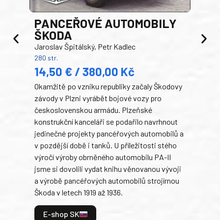
PANCEŘOVÉ AUTOMOBILY
ŠKODA
TA
Jaroslav Špitálský, Petr Kadlec
Ben
280 str.
352 s
14,50 € / 380,00 Kč
22
Okamžitě po vzniku republiky začaly Škodovy
Tank
závody v Plzni vyrábět bojové vozy pro
býva
československou armádu. Plzeňské
Rusk
konstrukční kanceláři se podařilo navrhnout
armá
jedinečné projekty pancéřových automobilů a
stře
v pozdější době i tanků. U příležitosti stého
při 
výročí výroby obrněného automobilu PA-II
blíz
jsme si dovolili vydat knihu věnovanou vývoji
tank
a výrobě pancéřových automobilů strojírnou
v lé
Škoda v letech 1919 až 1936.
tak 
hrdi
E-shop SK
je: 