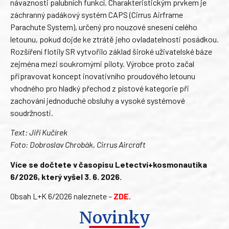
návaznosti palubních funkcí. Charakteristickým prvkem je
záchranný padákový systém CAPS (Cirrus Airframe
Parachute System), určený pro nouzové snesení celého
letounu, pokud dojde ke ztrátě jeho ovladatelnosti posádkou.
Rozšíření flotily SR vytvořilo základ široké uživatelské báze
zejména mezi soukromými piloty. Výrobce proto začal
připravovat koncept inovativního proudového letounu
vhodného pro hladký přechod z pístové kategorie při
zachování jednoduché obsluhy a vysoké systémové
soudržnosti.
Text: Jiří Kučírek
Foto: Dobroslav Chrobák, Cirrus Aircraft
Více se dočtete v časopisu Letectví+kosmonautika
6/2026, který vyšel 3. 6. 2026.
Obsah L+K 6/2026 naleznete –
ZDE
.
Novinky