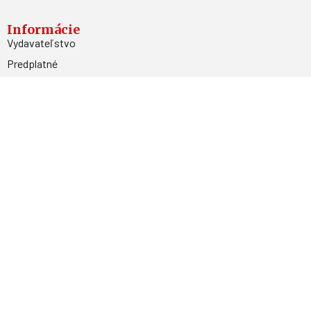
Informácie
Vydavateľstvo
Predplatné
Archív
Inzercia
GDPR
Kontakty
Facebook