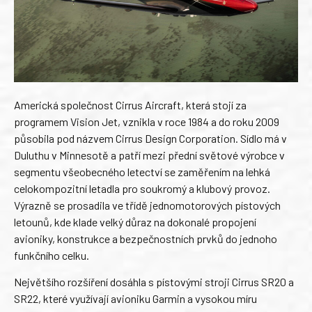
Americká společnost Cirrus Aircraft, která stojí za
programem Vision Jet, vznikla v roce 1984 a do roku 2009
působila pod názvem Cirrus Design Corporation. Sídlo má v
Duluthu v Minnesotě a patří mezi přední světové výrobce v
segmentu všeobecného letectví se zaměřením na lehká
celokompozitní letadla pro soukromý a klubový provoz.
Výrazně se prosadila ve třídě jednomotorových pístových
letounů, kde klade velký důraz na dokonalé propojení
avioniky, konstrukce a bezpečnostních prvků do jednoho
funkčního celku.
Největšího rozšíření dosáhla s pístovými stroji Cirrus SR20 a
SR22, které využívají avioniku Garmin a vysokou míru