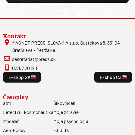
Kontakt
MAGNET PRESS, SLOVAKIA s.r.o. Šustekova 8, 851 04
Bratislava - Petržalka
sekretariat@press.sk
02/67 20 19 11
E-shop SK
E-shop CZ
Časopisy
atm
Šikovníček
Letectví + kosmonautika
Moje zdravie
Modelář
Moja psychológia
AeroHobby
F.O.O.D.