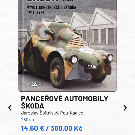
PANCEŘOVÉ AUTOMOBILY
ŠKODA
TA
Jaroslav Špitálský, Petr Kadlec
Ben
280 str.
352 s
14,50 € / 380,00 Kč
22