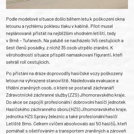
Podle modelové situace došlo během letu k poškození okna
letounu a rychlému poklesu tlaku v kabině. Pilot musel
neplánovaně přistát na nejbližším vhodném letišti, tedy
v Brně – Tuřanech. Na palubě se nacházelo 145 cestujících a
šest členů posádky, z nichž 35 osob utrpělo zranění. K
věrohodnosti situace přispěli namaskovaní figuranti, kteří
sehráli roli cestujících.
Po přistání na dráze doprovodily hasičské vozy poškozený
letoun na vyhrazené stanoviště. Následovala evakuace a
třídění zraněných osob, o které se postarali záchranáři
Zdravotnické záchranné služby (ZZS) Jihomoravského kraje.
Do akce se zapojili profesionální i dobrovolní hasiči jednotek
Hasičského záchranného sboru (HZS) Jihomoravského kraje,
jednotka HZS Správy železnic a také profesionální hasiči
Letiště Brno. Celkem cvičení absolvovalo asi 50 hasičů, kteří
pomáhali s ošetřováním a transportem zraněných a zároveň