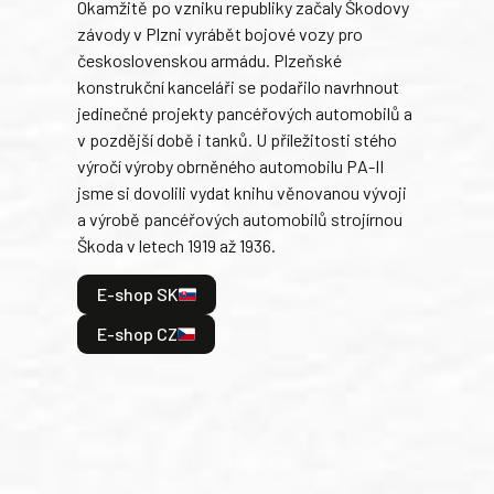
Okamžitě po vzniku republiky začaly Škodovy
Tank
závody v Plzni vyrábět bojové vozy pro
býva
československou armádu. Plzeňské
Rusk
konstrukční kanceláři se podařilo navrhnout
armá
jedinečné projekty pancéřových automobilů a
stře
v pozdější době i tanků. U příležitosti stého
při 
výročí výroby obrněného automobilu PA-II
blíz
jsme si dovolili vydat knihu věnovanou vývoji
tank
a výrobě pancéřových automobilů strojírnou
v lé
Škoda v letech 1919 až 1936.
tak 
hrdi
E-shop SK
je: 
odeh
E-shop CZ
bitv
E
E