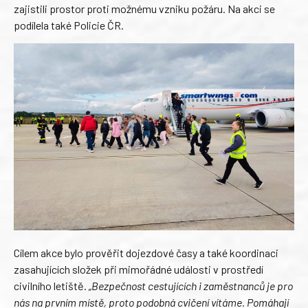
zajistili prostor proti možnému vzniku požáru. Na akci se
podílela také Policie ČR.
Cílem akce bylo prověřit dojezdové časy a také koordinaci
zasahujících složek při mimořádné události v prostředí
civilního letiště.
„Bezpečnost cestujících i zaměstnanců je pro
nás na prvním místě, proto podobná cvičení vítáme. Pomáhají