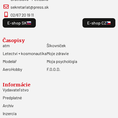
sekretariat@press.sk
02/67 20 19 11
E-shop SK
E-shop CZ
Časopisy
atm
Šikovníček
Letectví + kosmonautika
Moje zdravie
Modelář
Moja psychológia
AeroHobby
F.O.O.D.
Informácie
Vydavateľstvo
Predplatné
Archív
Inzercia