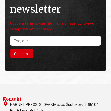
newsletter
Odoberajte najnovšie informácie o našej ponuke do
Vašej emailovej schránky.
Odoberať
Kontakt
MAGNET PRESS, SLOVAKIA s.r.o. Šustekova 8, 851 04
Bratislava - Petržalka