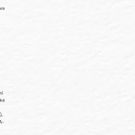
pre
ni
ské
ů.
A-