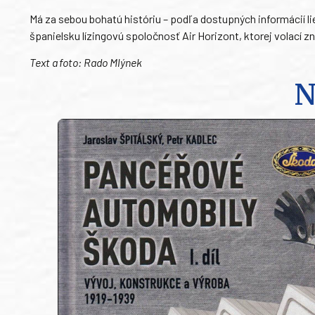
Má za sebou bohatú históriu – podľa dostupných informácií lie
španielsku lízingovú spoločnosť Air Horizont, ktorej volací z
Text a foto: Rado Mlýnek
N