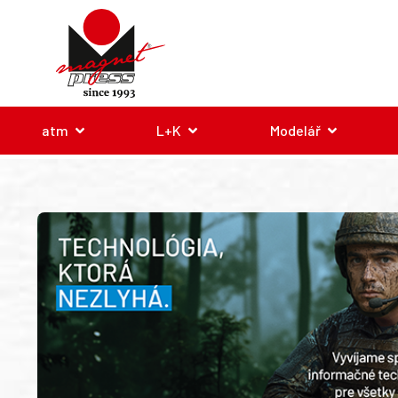
atm
L+K
Modelář