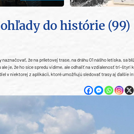
ohľady do histórie (99)
aznačovať, že na príletovej trase, na dráhu 01 nášho letiska, sa blíži
le je, že ho síce spredu vidíme, ale odhaliť na vzdialenosť tri-štyri 
el v niektorej z aplikácií, ktoré umožňujú sledovať trasy aj ďalšie i