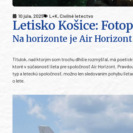
10 júla, 2025
L+K
,
Civilné letectvo
Letisko Košice: Fotop
Na horizonte je Air Horizont
Titulok, nad ktorým som trochu dlhšie rozmýšľal, má poeticky n
ktoré v súčasnosti lieta pre spoločnosť Air Horizont. Pravdou a
typ a leteckú spoločnosť, možno len sledovaním pohybu lietadi
o lete.