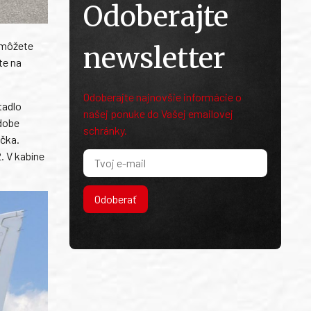
Odoberajte
, môžete
newsletter
te na
Odoberajte najnovšie informácie o
tadlo
našej ponuke do Vašej emailovej
odobe
schránky.
ačka.
2. V kabíne
Odoberať