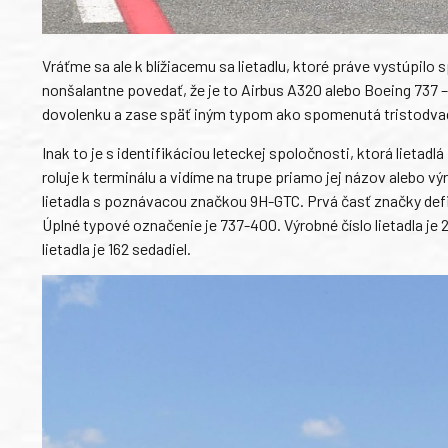
Vráťme sa ale k blížiacemu sa lietadlu, ktoré práve vystúpilo
nonšalantne povedať, že je to Airbus A320 alebo Boeing 737 –
dovolenku a zase späť iným typom ako spomenutá tristodva
Inak to je s identifikáciou leteckej spoločnosti, ktorá lietad
roluje k terminálu a vidíme na trupe priamo jej názov alebo vý
lietadla s poznávacou značkou 9H-GTC. Prvá časť značky defin
Úplné typové označenie je 737-400. Výrobné číslo lietadla je 27
lietadla je 162 sedadiel.