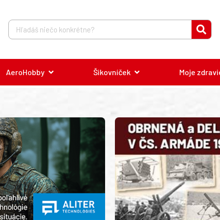
AeroHobby
Šikovníček
Moje zdravi