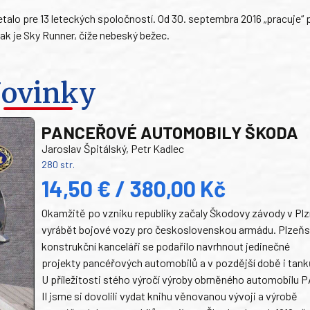
talo pre 13 leteckých spoločností. Od 30. septembra 2016 „pracuje“ 
nak je Sky Runner, čiže nebeský bežec.
ovinky
PANCEŘOVÉ AUTOMOBILY ŠKODA
Jaroslav Špitálský, Petr Kadlec
280 str.
14,50 € / 380,00 Kč
Okamžitě po vzniku republiky začaly Škodovy závody v Plz
vyrábět bojové vozy pro československou armádu. Plzeň
konstrukční kanceláři se podařilo navrhnout jedinečné
projekty pancéřových automobilů a v pozdější době i tank
U příležitosti stého výročí výroby obrněného automobilu P
II jsme si dovolili vydat knihu věnovanou vývoji a výrobě