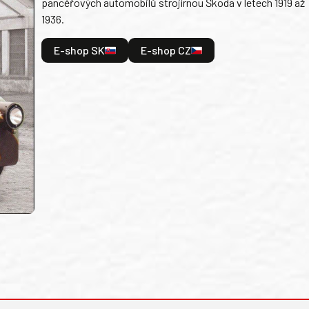
pancéřových automobilů strojírnou Škoda v letech 1919 až
1936.
E-shop SK
E-shop CZ