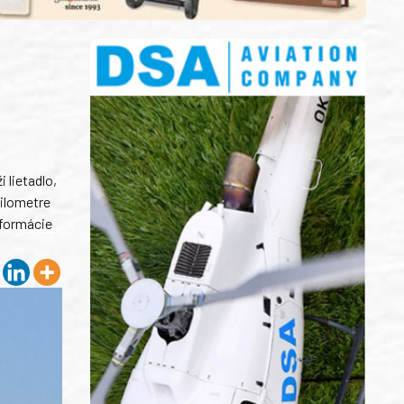
 lietadlo,
kilometre
nformácie