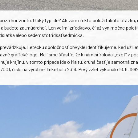
 spoza horizontu. O aký typ ide? Ak vám niekto položí takúto otázku
 a budete za „múdreho“. Len veľmi zriedkavo, či až výnimočne poletí
dsiatka alebo sedemstotridsaťsedmička.
lá prevádzkuje. Leteckú spoločnosť obvykle identifikujeme, keď už lie
razné grafické logo. Mali sme šťastie, že k nám priroloval „exot“ v p
uje krajinu, v tomto prípade ide o Maltu, druhá časť je samotná zn
001, číslo na výrobnej linke bolo 2316. Prvý vzlet vykonalo 16. 6. 199