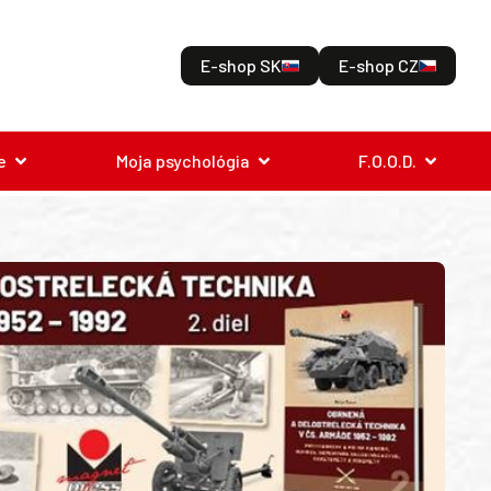
E-shop SK
E-shop CZ
e
Moja psychológia
F.O.O.D.