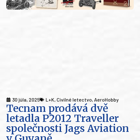
30 júla, 2025
L+K
,
Civilné letectvo
,
AeroHobby
Tecnam prodává dvě
letadla P2012 Traveller
společnosti Jags Aviation
v Guyaně