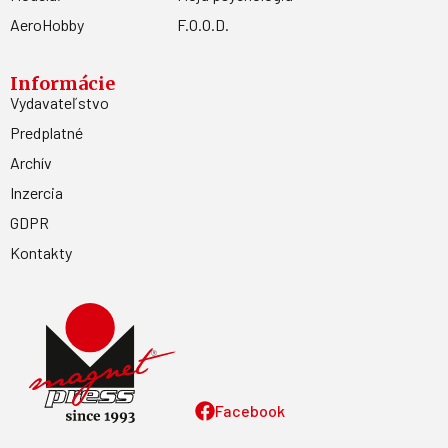
AeroHobby
F.O.O.D.
Informácie
Vydavateľstvo
Predplatné
Archív
Inzercia
GDPR
Kontakty
Facebook