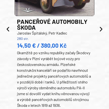
PANCEŘOVÉ AUTOMOBILY
ŠKODA
TA
Jaroslav Špitálský, Petr Kadlec
Ben
280 str.
352 s
14,50 € / 380,00 Kč
22
Okamžitě po vzniku republiky začaly Škodovy
Tank
závody v Plzni vyrábět bojové vozy pro
býva
československou armádu. Plzeňské
Rusk
konstrukční kanceláři se podařilo navrhnout
armá
jedinečné projekty pancéřových automobilů a
stře
v pozdější době i tanků. U příležitosti stého
při 
výročí výroby obrněného automobilu PA-II
blíz
jsme si dovolili vydat knihu věnovanou vývoji
tank
a výrobě pancéřových automobilů strojírnou
v lé
Škoda v letech 1919 až 1936.
tak 