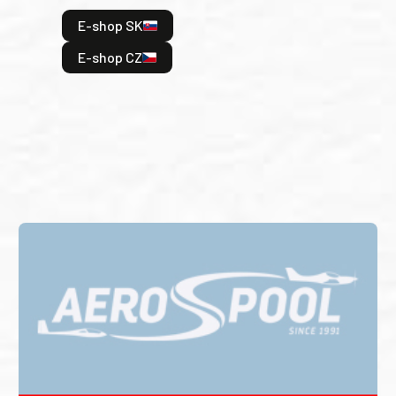
hrdi
E-shop SK
je: 
odeh
E-shop CZ
bitv
E
E