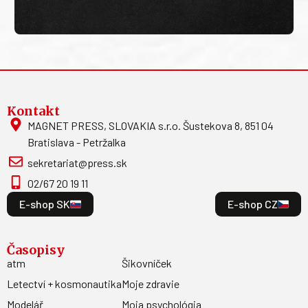
Kontakt
MAGNET PRESS, SLOVAKIA s.r.o. Šustekova 8, 851 04
Bratislava - Petržalka
sekretariat@press.sk
02/67 20 19 11
E-shop SK
E-shop CZ
Časopisy
atm
Šikovníček
Letectví + kosmonautika
Moje zdravie
Modelář
Moja psychológia