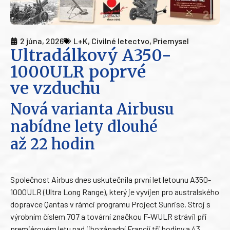
2 júna, 2026
L+K
,
Civilné letectvo
,
Priemysel
Ultradálkový A350-
1000ULR poprvé
ve vzduchu
Nová varianta Airbusu
nabídne lety dlouhé
až 22 hodin
Společnost Airbus dnes uskutečnila první let letounu A350-
1000ULR (Ultra Long Range), který je vyvíjen pro australského
dopravce Qantas v rámci programu Project Sunrise. Stroj s
výrobním číslem 707 a tovární značkou F-WULR strávil při
premiérovém letu nad jihozápadní Francií tři hodiny a 43