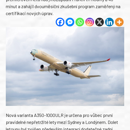
minut a zahájil dvouměsíční zkušební program zaměřený na
certifikaci nových úprav.
Nová varianta A350-1000ULR je určena pro vůbec první
pravidelné nepřetržité lety mezi Sydney a Londýnem. Dolet
letounu byl zvýšen především integrací dodatečné zadní