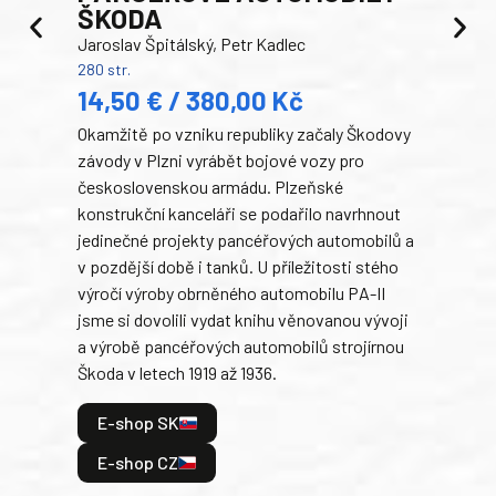
ŠKODA
TA
Jaroslav Špitálský, Petr Kadlec
Ben
280 str.
352 s
14,50 € / 380,00 Kč
22
Okamžitě po vzniku republiky začaly Škodovy
Tank
závody v Plzni vyrábět bojové vozy pro
býva
československou armádu. Plzeňské
Rusk
konstrukční kanceláři se podařilo navrhnout
armá
jedinečné projekty pancéřových automobilů a
stře
v pozdější době i tanků. U příležitosti stého
při 
výročí výroby obrněného automobilu PA-II
blíz
jsme si dovolili vydat knihu věnovanou vývoji
tank
a výrobě pancéřových automobilů strojírnou
v lé
Škoda v letech 1919 až 1936.
tak 
hrdi
E-shop SK
je: 
odeh
E-shop CZ
bitv