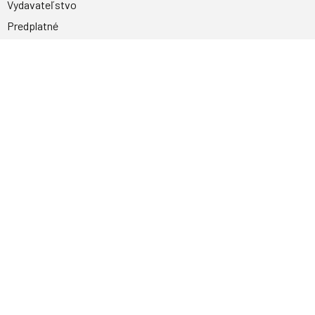
Vydavateľstvo
Predplatné
Archív
Inzercia
GDPR
Kontakty
Facebook
Magnetpress.online
© 2023 Všetky práva vyhradené. Dizajn a
programovanie: