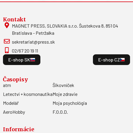
Kontakt
MAGNET PRESS, SLOVAKIA s.r.o. Šustekova 8, 851 04
Bratislava - Petržalka
sekretariat@press.sk
02/67 20 19 11
E-shop SK
E-shop CZ
Časopisy
atm
Šikovníček
Letectví + kosmonautika
Moje zdravie
Modelář
Moja psychológia
AeroHobby
F.O.O.D.
Informácie