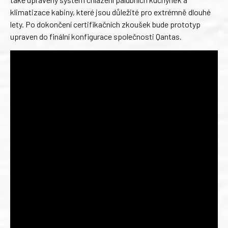
klimatizace kabiny, které jsou důležité pro extrémně dlouhé
lety. Po dokončení certifikačních zkoušek bude prototyp
upraven do finální konfigurace společnosti Qantas.