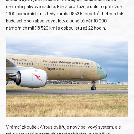
centrální palivové nádrže, která prodlužuje dolet o přibližně
1000 námořních mil, tedy zhruba 1852 kilometrů. Letoun tak
bude schopen absolvovat lety dlouhé téměř 10 000
námořních mil (18 520 km) s dobou letu až 22 hodin.
V rámci zkoušek Airbus ověřuje nový palivový systém, ale
také upravený systém chlazení palubních kuchyněk a