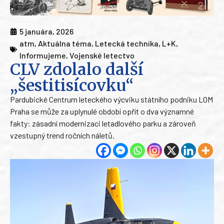
5 januára, 2026
atm
,
Aktuálna téma
,
Letecká technika
,
L+K
,
Informujeme
,
Vojenské letectvo
CLV zdolalo další
„šestitisícovku“
Pardubické Centrum leteckého výcviku státního podniku LOM
Praha se může za uplynulé období opřít o dva významné
fakty: zásadní modernizaci letadlového parku a zároveň
vzestupný trend ročních náletů.