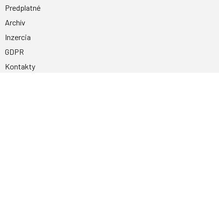
Predplatné
Archív
Inzercia
GDPR
Kontakty
Facebook
Magnetpress.online
© 2023 Všetky práva vyhradené. Dizajn a
programovanie: