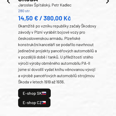
Jaroslav Špitálský, Petr Kadlec
Ben
280 str.
352 s
14,50 € / 380,00 Kč
22
Okamžitě po vzniku republiky začaly Škodovy
Tank
závody v Plzni vyrábět bojové vozy pro
býva
československou armádu. Plzeňské
Rusk
konstrukční kanceláři se podařilo navrhnout
armá
jedinečné projekty pancéřových automobilů a
stře
v pozdější době i tanků. U příležitosti stého
při 
výročí výroby obrněného automobilu PA-II
blíz
jsme si dovolili vydat knihu věnovanou vývoji
tank
a výrobě pancéřových automobilů strojírnou
v lé
Škoda v letech 1919 až 1936.
tak 
hrdi
E-shop SK
je: 
odeh
E-shop CZ
bitv