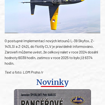
O postupné implementaci nových letounů L-39 Skyfox, Z-
143LSi a Z-242L do flotily CLV je pravidelně informováno.
Zároveň můžeme uvést, že celkový nálet v roce 2024 dosáhl
hodnoty 6039 hodin, zatímco v roce 2025 to bylo již 6374
hodin.
Text a foto: LOM Praha /r
Novinky