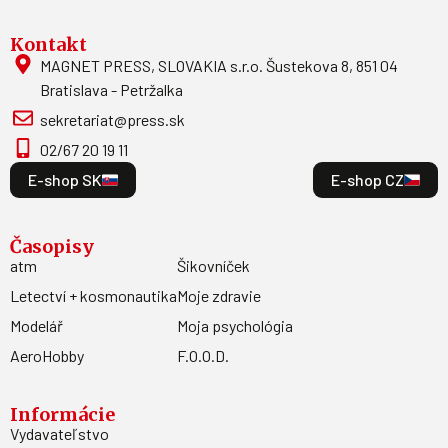
Kontakt
MAGNET PRESS, SLOVAKIA s.r.o. Šustekova 8, 851 04
Bratislava - Petržalka
sekretariat@press.sk
02/67 20 19 11
E-shop SK
E-shop CZ
Časopisy
atm
Šikovníček
Letectví + kosmonautika
Moje zdravie
Modelář
Moja psychológia
AeroHobby
F.O.O.D.
Informácie
Vydavateľstvo