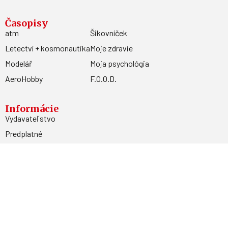
Časopisy
atm
Šikovníček
Letectví + kosmonautika
Moje zdravie
Modelář
Moja psychológia
AeroHobby
F.O.O.D.
Informácie
Vydavateľstvo
Predplatné
Archív
Inzercia
GDPR
Kontakty