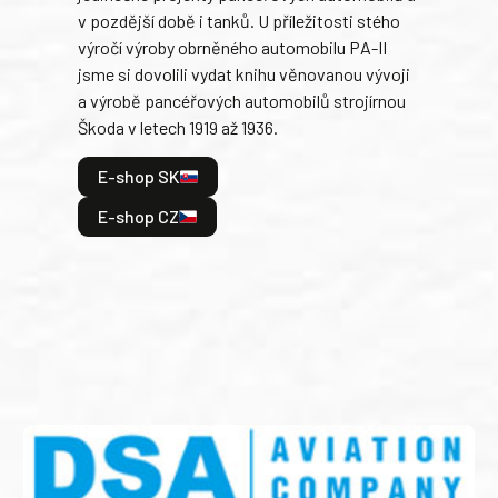
v pozdější době i tanků. U příležitosti stého
při 
výročí výroby obrněného automobilu PA-II
blíz
jsme si dovolili vydat knihu věnovanou vývoji
tank
a výrobě pancéřových automobilů strojírnou
v lé
Škoda v letech 1919 až 1936.
tak 
hrdi
E-shop SK
je: 
odeh
E-shop CZ
bitv
E
E