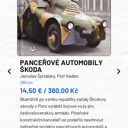
PANCEŘOVÉ AUTOMOBILY
ŠKODA
TA
Jaroslav Špitálský, Petr Kadlec
Ben
280 str.
352 s
14,50 € / 380,00 Kč
22
Okamžitě po vzniku republiky začaly Škodovy
Tank
závody v Plzni vyrábět bojové vozy pro
býva
československou armádu. Plzeňské
Rusk
konstrukční kanceláři se podařilo navrhnout
armá
jedinečné projekty pancéřových automobilů a
stře