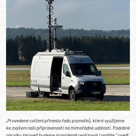
„Provedené cvičení přineslo řadu poznatků, které využijeme
ke zvýšení naší připravenosti na mimořádné události. Podobné
nácviky zároveň budeme pravidelně realizovat i nadále.“
uvedl