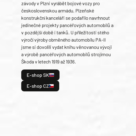
závody v Plzni vyrábět bojové vozy pro
býva
československou armádu. Plzeňské
Rusk
konstrukční kanceláři se podařilo navrhnout
armá
jedinečné projekty pancéřových automobilů a
stře
v pozdější době i tanků. U příležitosti stého
při 
výročí výroby obrněného automobilu PA-II
blíz
jsme si dovolili vydat knihu věnovanou vývoji
tank
a výrobě pancéřových automobilů strojírnou
v lé
Škoda v letech 1919 až 1936.
tak 
hrdi
E-shop SK
je: 
odeh
E-shop CZ
bitv
E
E