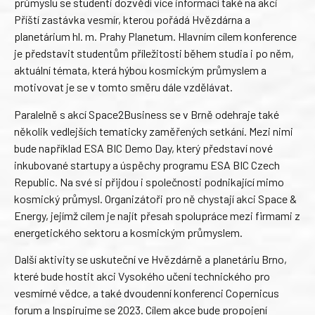
průmyslu se studenti dozvědí více informací také na akci
Příští zastávka vesmír, kterou pořádá Hvězdárna a
planetárium hl. m. Prahy Planetum. Hlavním cílem konference
je představit studentům příležitosti během studia i po něm,
aktuální témata, která hýbou kosmickým průmyslem a
motivovat je se v tomto směru dále vzdělávat.
Paralelně s akcí Space2Business se v Brně odehraje také
několik vedlejších tematicky zaměřených setkání. Mezi nimi
bude například ESA BIC Demo Day, který představí nové
inkubované startupy a úspěchy programu ESA BIC Czech
Republic. Na své si přijdou i společnosti podnikající mimo
kosmický průmysl. Organizátoři pro ně chystají akci Space &
Energy, jejímž cílem je najít přesah spolupráce mezi firmami z
energetického sektoru a kosmickým průmyslem.
Další aktivity se uskuteční ve Hvězdárně a planetáriu Brno,
které bude hostit akci Vysokého učení technického pro
vesmírné vědce, a také dvoudenní konferenci Copernicus
forum a Inspirujme se 2023. Cílem akce bude propojení