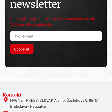
newsletter
Odoberajte najnovšie informácie o našej ponuke do
Vašej emailovej schránky.
Odoberať
Kontakt
MAGNET PRESS, SLOVAKIA s.r.o. Šustekova 8, 851 04
Bratislava - Petržalka