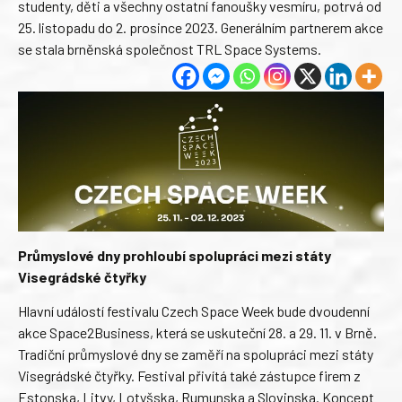
studenty, děti a všechny ostatní fanoušky vesmíru, potrvá od
25. listopadu do 2. prosince 2023. Generálním partnerem akce
se stala brněnská společnost TRL Space Systems.
Průmyslové dny prohloubí spolupráci mezi státy
Visegrádské čtyřky
Hlavní událostí festivalu Czech Space Week bude dvoudenní
akce Space2Business, která se uskuteční 28. a 29. 11. v Brně.
Tradiční průmyslové dny se zaměří na spolupráci mezi státy
Visegrádské čtyřky. Festival přivítá také zástupce firem z
Estonska, Litvy, Lotyšska, Rumunska a Slovinska. Koncept