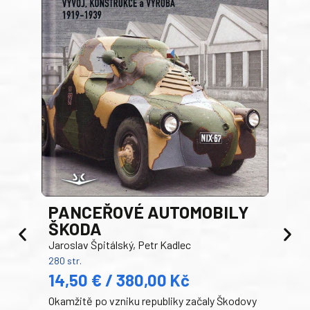
PANCEŘOVÉ AUTOMOBILY
ŠKODA
TA
Jaroslav Špitálský, Petr Kadlec
Ben
280 str.
352 s
14,50 € / 380,00 Kč
22
Okamžitě po vzniku republiky začaly Škodovy
Tank