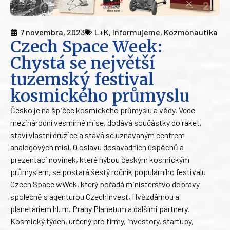
7 novembra, 2023
L+K
,
Informujeme
,
Kozmonautika
Czech Space Week:
Chystá se největší
tuzemský festival
kosmického průmyslu
Česko je na špičce kosmického průmyslu a vědy. Vede
mezinárodní vesmírné mise, dodává součástky do raket,
staví vlastní družice a stává se uznávaným centrem
analogových misí. O oslavu dosavadních úspěchů a
prezentaci novinek, které hýbou českým kosmickým
průmyslem, se postará šestý ročník populárního festivalu
Czech Space wWek, který pořádá ministerstvo dopravy
společně s agenturou CzechInvest, Hvězdárnou a
planetáriem hl. m. Prahy Planetum a dalšími partnery.
Kosmický týden, určený pro firmy, investory, startupy,