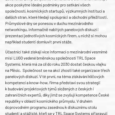
akce poskytne ideální podmínky pro setkání všech
společností, kosmických startupů, výzkumných institucí a
dalších stran, které hledají spolupráci a obchodní příležitosti.
Průmyslové dny se ponesou v duchu mezinárodního
networkingu, informačně nabitých panelových diskuzí i
prezentací jednotlivých kosmických firem, u nichž si mohou
například studenti domluvit první stáže.
Účastníci také získají více informací o mezinárodní vesmírné
misi LUGO vedené brněnskou společností TRL Space
Systems, která má za cíl do roku 2030 dostat českou vlajku
na Měsíc. Společnost se na akci zhostí také organizace třech
panelových diskuzí. V té první, na téma získávání klíčových
kompetencí a know-how, firma představí svou strategii
k budování projektových týmů složených z českých i
zahraničních expertů, díky jimž se zvyšují kompetence České
republiky v oblasti kosmického průmyslu. V druhém
doprovodném programu zasednou k diskuznímu stolu
studenti a stážisté, kteří se v TRL Space Systems připravují