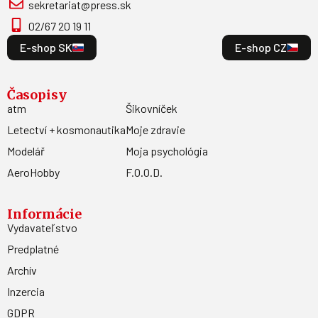
sekretariat@press.sk
02/67 20 19 11
E-shop SK
E-shop CZ
Časopisy
atm
Šikovníček
Letectví + kosmonautika
Moje zdravie
Modelář
Moja psychológia
AeroHobby
F.O.O.D.
Informácie
Vydavateľstvo
Predplatné
Archív
Inzercia
GDPR