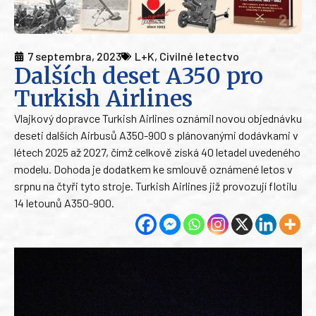
7 septembra, 2023
L+K
,
Civilné letectvo
Dalších deset A350 pro
Turkish Airlines
Vlajkový dopravce Turkish Airlines oznámil novou objednávku
deseti dalších Airbusů A350-900 s plánovanými dodávkami v
létech 2025 až 2027, čímž celkově získá 40 letadel uvedeného
modelu. Dohoda je dodatkem ke smlouvě oznámené letos v
srpnu na čtyři tyto stroje. Turkish Airlines již provozují flotilu
14 letounů A350-900.