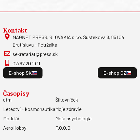
Kontakt
MAGNET PRESS, SLOVAKIA s.r.o. Šustekova 8, 851 04
Bratislava - Petržalka
sekretariat@press.sk
02/67 20 19 11
E-shop SK
E-shop CZ
Časopisy
atm
Šikovníček
Letectví + kosmonautika
Moje zdravie
Modelář
Moja psychológia
AeroHobby
F.O.O.D.