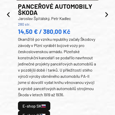
PANCEŘOVÉ AUTOMOBILY
ŠKODA
TA
Jaroslav Špitálský, Petr Kadlec
Ben
280 str.
352 s
14,50 € / 380,00 Kč
22
Okamžitě po vzniku republiky začaly Škodovy
Tank
závody v Plzni vyrábět bojové vozy pro
býva
československou armádu. Plzeňské
Rusk
konstrukční kanceláři se podařilo navrhnout
armá
jedinečné projekty pancéřových automobilů a
stře
v pozdější době i tanků. U příležitosti stého
při 
výročí výroby obrněného automobilu PA-II
blíz
jsme si dovolili vydat knihu věnovanou vývoji
tank
a výrobě pancéřových automobilů strojírnou
v lé
Škoda v letech 1919 až 1936.
tak 
hrdi
E-shop SK
je: 
odeh