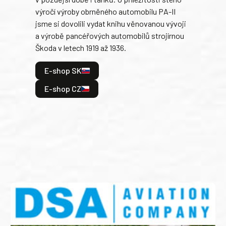
při 
výročí výroby obrněného automobilu PA-II
blíz
jsme si dovolili vydat knihu věnovanou vývoji
tank
a výrobě pancéřových automobilů strojírnou
v lé
Škoda v letech 1919 až 1936.
tak 
hrdi
E-shop SK
je: 
odeh
E-shop CZ
bitv
E
E