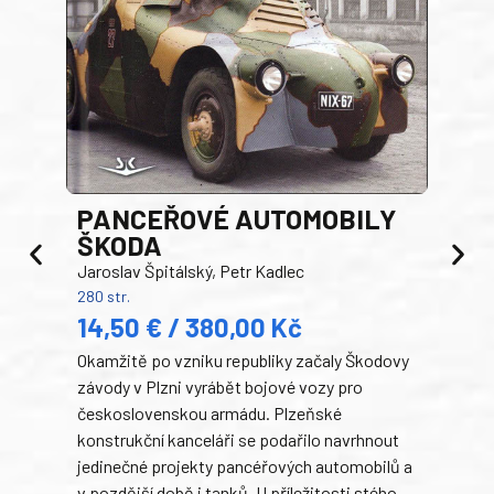
PANCEŘOVÉ AUTOMOBILY
ŠKODA
TA
Jaroslav Špitálský, Petr Kadlec
Ben
280 str.
352 s
14,50 € / 380,00 Kč
22
Okamžitě po vzniku republiky začaly Škodovy
Tank
závody v Plzni vyrábět bojové vozy pro
býva
československou armádu. Plzeňské
Rusk
konstrukční kanceláři se podařilo navrhnout
armá
jedinečné projekty pancéřových automobilů a
stře
v pozdější době i tanků. U příležitosti stého