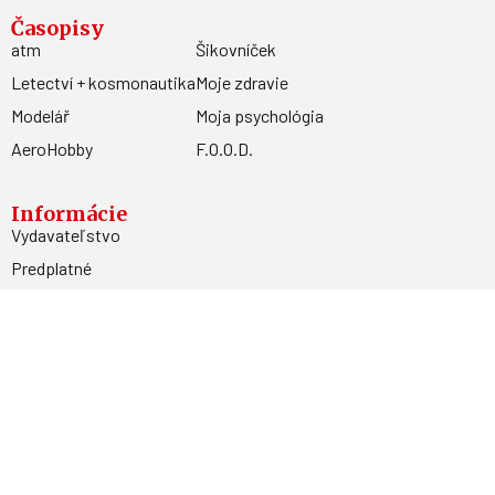
Časopisy
atm
Šikovníček
Letectví + kosmonautika
Moje zdravie
Modelář
Moja psychológia
AeroHobby
F.O.O.D.
Informácie
Vydavateľstvo
Predplatné
Archív
Inzercia
GDPR
Kontakty