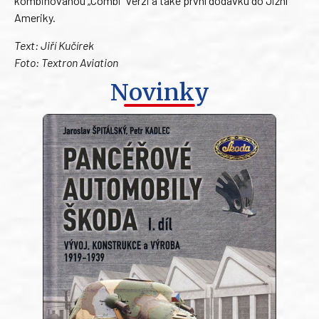
kombinovanou „Combi“ verzi a také první dodávku do Jižní
Ameriky.
Text: Jiří Kučírek
Foto: Textron Aviation
Novinky