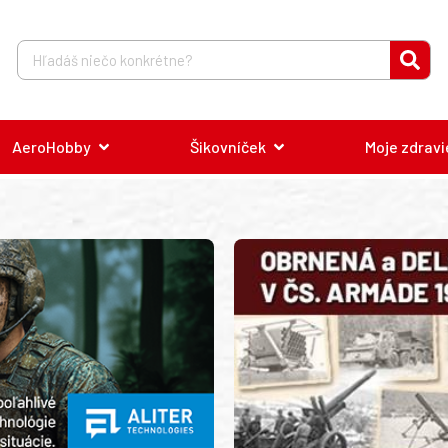
AeroHobby
Šikovníček
Moje zdravi