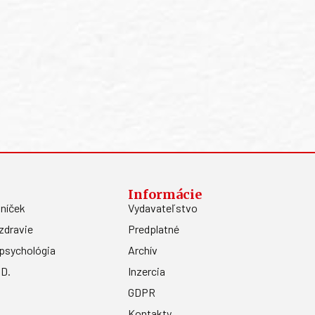
Informácie
níček
Vydavateľstvo
zdravie
Predplatné
psychológia
Archív
.D.
Inzercia
GDPR
Kontakty