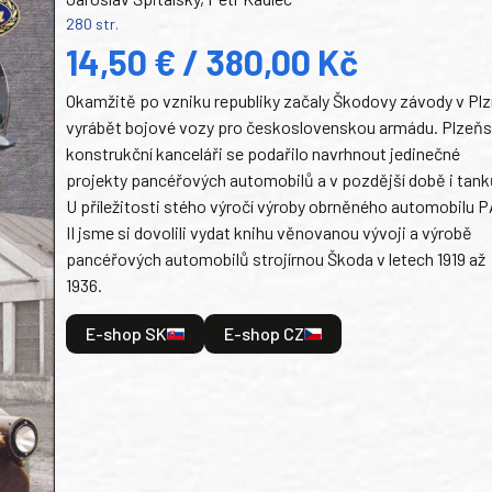
280 str.
14,50 € / 380,00 Kč
Okamžitě po vzniku republiky začaly Škodovy závody v Plz
vyrábět bojové vozy pro československou armádu. Plzeň
konstrukční kanceláři se podařilo navrhnout jedinečné
projekty pancéřových automobilů a v pozdější době i tank
U příležitosti stého výročí výroby obrněného automobilu P
II jsme si dovolili vydat knihu věnovanou vývoji a výrobě
pancéřových automobilů strojírnou Škoda v letech 1919 až
1936.
E-shop SK
E-shop CZ