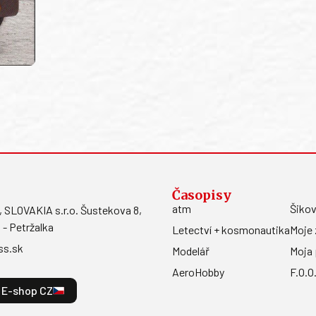
Časopisy
atm
Šikov
LOVAKIA s.r.o. Šustekova 8,
 - Petržalka
Letectví + kosmonautika
Moje 
ss.sk
Modelář
Moja 
AeroHobby
F.O.O
E-shop CZ