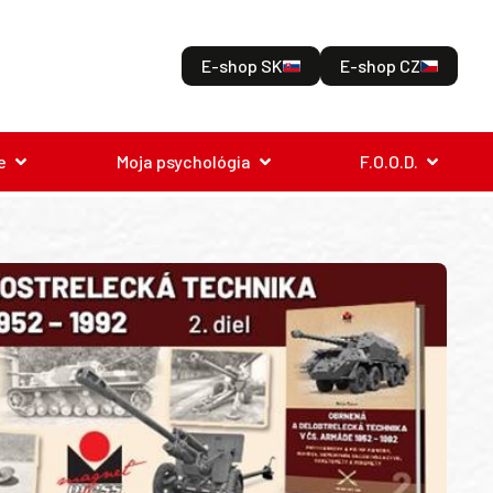
E-shop SK
E-shop CZ
e
Moja psychológia
F.O.O.D.