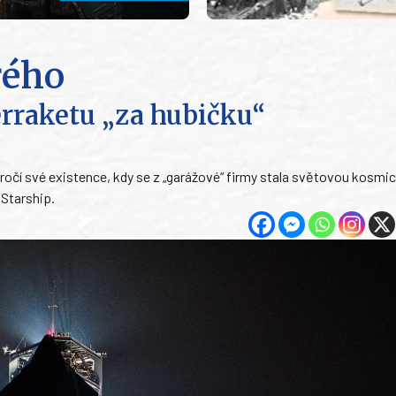
rého
rraketu „za hubičku“
ročí své existence, kdy se z „garážové“ firmy stala světovou kosmi
 Starship.