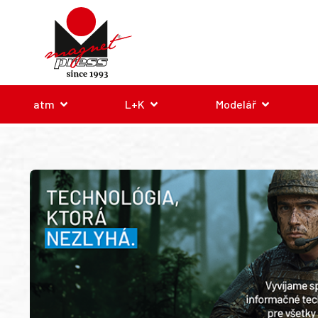
atm
L+K
Modelář