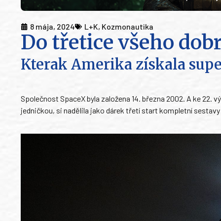
8 mája, 2024
L+K
,
Kozmonautika
Do třetice všeho dob
Kterak Amerika získala supe
Společnost SpaceX byla založena 14. března 2002. A ke 22. vý
jedničkou, si nadělila jako dárek třetí start kompletní sestavy