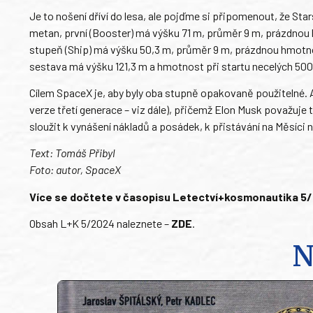
Je to nošení dříví do lesa, ale pojďme si připomenout, že Sta
metan, první (Booster) má výšku 71 m, průměr 9 m, prázdnou
stupeň (Ship) má výšku 50,3 m, průměr 9 m, prázdnou hmotnos
sestava má výšku 121,3 m a hmotnost při startu necelých 5000
Cílem SpaceX je, aby byly oba stupně opakovaně použitelné. A
verze třetí generace – viz dále), přičemž Elon Musk považuj
sloužit k vynášení nákladů a posádek, k přistávání na Měsíci 
Text: Tomáš Přibyl
Foto: autor, SpaceX
Více se dočtete v časopisu Letectví+kosmonautika 5/20
Obsah L+K 5/2024 naleznete –
ZDE
.
N