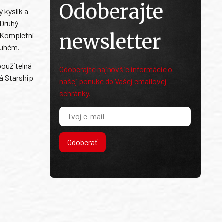
Odoberajte
 kyslík a
 Druhý
newsletter
. Kompletní
ruhém.
použitelná
Odoberajte najnovšie informácie o
á Starship
našej ponuke do Vašej emailovej
schránky.
Odoberať