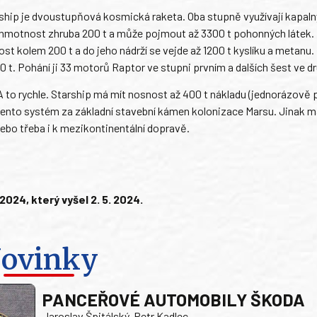
rship je dvoustupňová kosmická raketa. Oba stupně využívají kapalný
 hmotnost zhruba 200 t a může pojmout až 3300 t pohonných látek.
t kolem 200 t a do jeho nádrží se vejde až 1200 t kyslíku a metanu
 t. Pohání ji 33 motorů Raptor ve stupni prvním a dalších šest ve d
 to rychle. Starship má mít nosnost až 400 t nákladu (jednorázově 
e tento systém za základní stavební kámen kolonizace Marsu. Jinak m
nebo třeba i k mezikontinentální dopravě.
24, který vyšel 2. 5. 2024.
ovinky
PANCEŘOVÉ AUTOMOBILY ŠKODA
Jaroslav Špitálský, Petr Kadlec