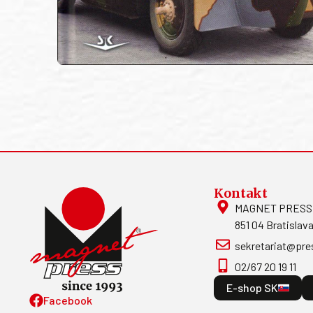
Kontakt
MAGNET PRESS, S
851 04 Bratislava
sekretariat@pre
02/67 20 19 11
E-shop SK
Facebook