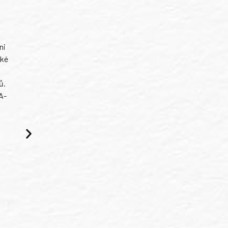
ni
ské
ů.
A-