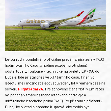
Letoun byl v pondělí ráno oficiálně předán Emirates a v 17.00
hodin lokálního času (o hodinu později proti plánu)
odstartoval z Toulouse k technickému přeletu EK7350 do
Dubaje, kde přistál dnes ve 3.17 tamního času. Příznivci
letectví měli možnost sledovat uvedený let v reálném čase na
serveru
Flightradar24
. Přelet nového člena flotily Emirates
byl poháněn směsí běžného leteckého petroleje a
udržitelného leteckého paliva (SAF). Po přistání a přivítání v
Dubaji bylo letadlo předáno k úpravě, aby mohlo být