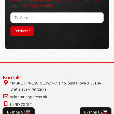
Vašej emailovej schránky.
Odoberať
Kontakt
MAGNET PRESS, SLOVAKIA s.r.o. Šustekova 8, 851 04
Bratislava - Petržalka
sekretariat@press.sk
02/67 20 19 11
E-shop SK
E-shop CZ