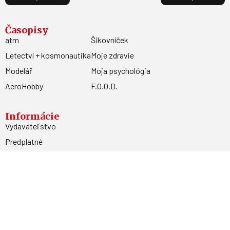
Časopisy
atm
Šikovníček
Letectví + kosmonautika
Moje zdravie
Modelář
Moja psychológia
AeroHobby
F.O.O.D.
Informácie
Vydavateľstvo
Predplatné
Archív
Inzercia
GDPR
Kontakty