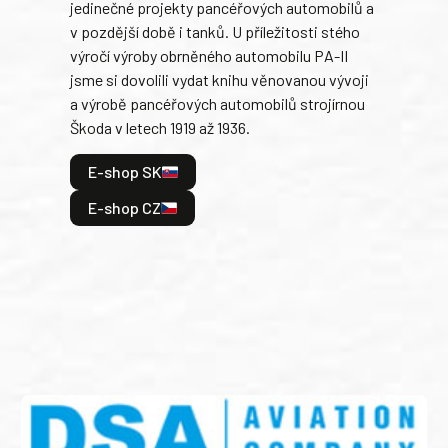
jedinečné projekty pancéřových automobilů a
stře
v pozdější době i tanků. U příležitosti stého
při 
výročí výroby obrněného automobilu PA-II
blíz
jsme si dovolili vydat knihu věnovanou vývoji
tank
a výrobě pancéřových automobilů strojírnou
v lé
Škoda v letech 1919 až 1936.
tak 
hrdi
E-shop SK
je: 
odeh
E-shop CZ
bitv
E
E