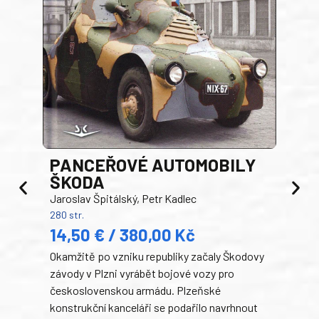
PANCEŘOVÉ AUTOMOBILY
ŠKODA
TA
Jaroslav Špitálský, Petr Kadlec
Ben
280 str.
352 s
14,50 € / 380,00 Kč
22
Okamžitě po vzniku republiky začaly Škodovy
Tank
závody v Plzni vyrábět bojové vozy pro
býva
československou armádu. Plzeňské
Rusk
konstrukční kanceláři se podařilo navrhnout
armá