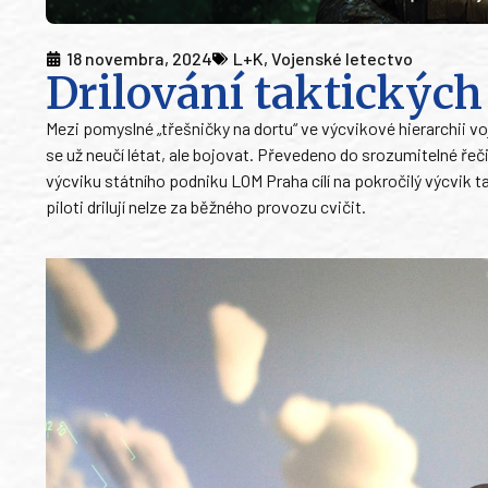
18 novembra, 2024
L+K
,
Vojenské letectvo
Drilování taktických
Mezi pomyslné „třešničky na dortu“ ve výcvikové hierarchii 
se už neučí létat, ale bojovat. Převedeno do srozumitelné řeč
výcviku státního podniku LOM Praha cílí na pokročilý výcvik t
piloti drilují nelze za běžného provozu cvičit.