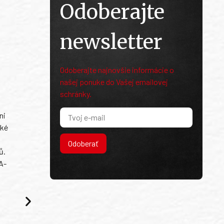
Odoberajte
newsletter
Odoberajte najnovšie informácie o
našej ponuke do Vašej emailovej
schránky.
ni
ské
Odoberať
ů.
A-