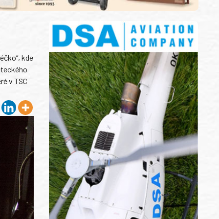
éčko“, kde
leteckého
eré v TSC