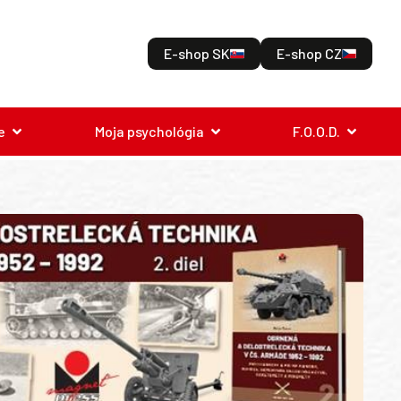
E-shop SK
E-shop CZ
e
Moja psychológia
F.O.O.D.