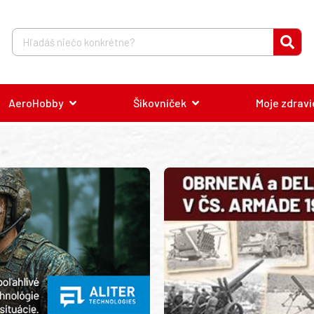
AeroHobby
Šikovníček
Moje zdravi