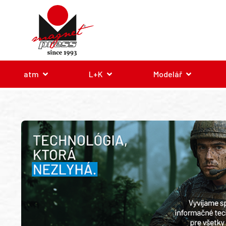
atm
L+K
Modelář