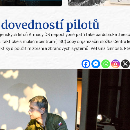
 dovedností pilotů
vojenských letců Armády ČR nepochybně patří také pardubické „téesc
i, taktické simulační centrum (TSC) coby organizační složka Centra 
aktiky s použitím zbraní a zbraňových systémů. Většina činností, kt