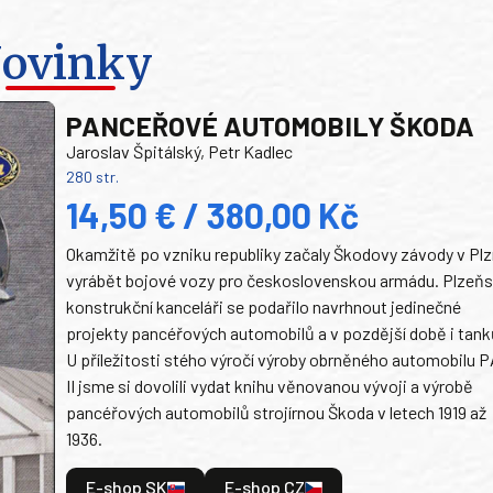
ovinky
PANCEŘOVÉ AUTOMOBILY ŠKODA
Jaroslav Špitálský, Petr Kadlec
280 str.
14,50 € / 380,00 Kč
Okamžitě po vzniku republiky začaly Škodovy závody v Plz
vyrábět bojové vozy pro československou armádu. Plzeň
konstrukční kanceláři se podařilo navrhnout jedinečné
projekty pancéřových automobilů a v pozdější době i tank
U příležitosti stého výročí výroby obrněného automobilu P
II jsme si dovolili vydat knihu věnovanou vývoji a výrobě
pancéřových automobilů strojírnou Škoda v letech 1919 až
1936.
E-shop SK
E-shop CZ