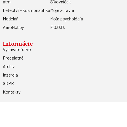
atm
Šikovníček
Letectví + kosmonautika
Moje zdravie
Modelář
Moja psychológia
AeroHobby
F.O.O.D.
Informácie
Vydavateľstvo
Predplatné
Archív
Inzercia
GDPR
Kontakty