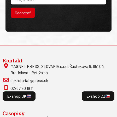
Odoberať
Kontakt
MAGNET PRESS, SLOVAKIA s.r.o. Šustekova 8, 851 04
Bratislava - Petržalka
sekretariat@press.sk
02/67 20 19 11
E-shop SK
E-shop CZ
Časopisy