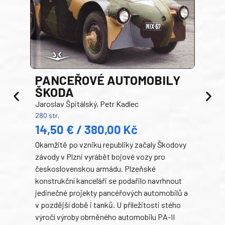
PANCEŘOVÉ AUTOMOBILY
ŠKODA
TA
Jaroslav Špitálský, Petr Kadlec
Ben
280 str.
352 s
14,50 € / 380,00 Kč
22
Okamžitě po vzniku republiky začaly Škodovy
Tank
závody v Plzni vyrábět bojové vozy pro
býva
československou armádu. Plzeňské
Rusk
konstrukční kanceláři se podařilo navrhnout
armá
jedinečné projekty pancéřových automobilů a
stře
v pozdější době i tanků. U příležitosti stého
při 
výročí výroby obrněného automobilu PA-II
blíz