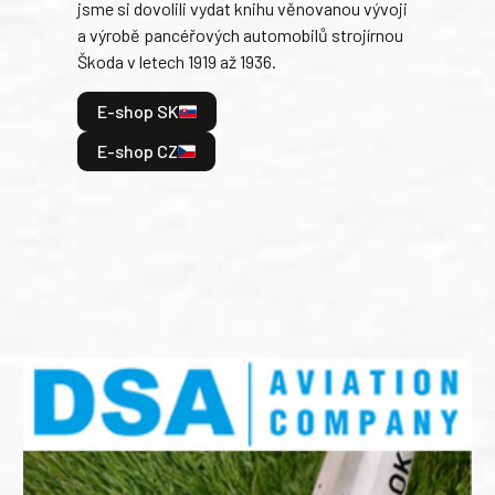
jsme si dovolili vydat knihu věnovanou vývoji
tank
a výrobě pancéřových automobilů strojírnou
v lé
Škoda v letech 1919 až 1936.
tak 
hrdi
E-shop SK
je: 
odeh
E-shop CZ
bitv
E
E