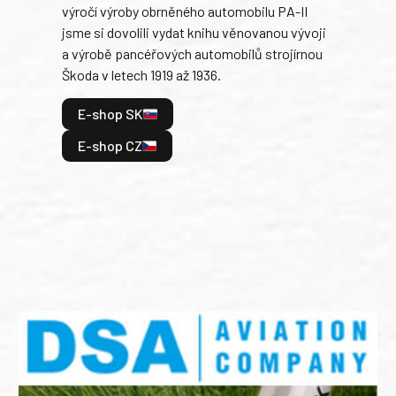
výročí výroby obrněného automobilu PA-II
blíz
jsme si dovolili vydat knihu věnovanou vývoji
tank
a výrobě pancéřových automobilů strojírnou
v lé
Škoda v letech 1919 až 1936.
tak 
hrdi
E-shop SK
je: 
odeh
E-shop CZ
bitv
E
E