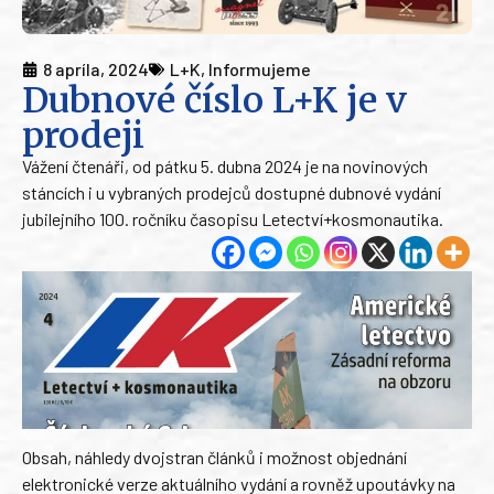
8 apríla, 2024
L+K
,
Informujeme
Dubnové číslo L+K je v
prodeji
Vážení čtenáři, od pátku 5. dubna 2024 je na novinových
stáncích i u vybraných prodejců dostupné dubnové vydání
jubilejního 100. ročníku časopisu Letectví+kosmonautika.
Obsah, náhledy dvojstran článků i možnost objednání
elektronické verze aktuálního vydání a rovněž upoutávky na