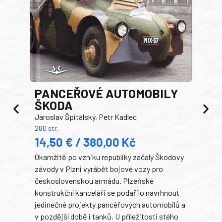
PANCEŘOVÉ AUTOMOBILY
ŠKODA
TA
Jaroslav Špitálský, Petr Kadlec
Ben
280 str.
352 s
14,50 € / 380,00 Kč
22
Okamžitě po vzniku republiky začaly Škodovy
Tank
závody v Plzni vyrábět bojové vozy pro
býva
československou armádu. Plzeňské
Rusk
konstrukční kanceláři se podařilo navrhnout
armá
jedinečné projekty pancéřových automobilů a
stře
v pozdější době i tanků. U příležitosti stého
při 