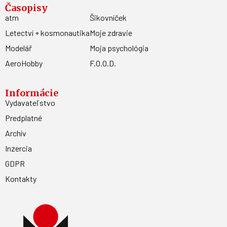
Časopisy
atm
Šikovníček
Letectví + kosmonautika
Moje zdravie
Modelář
Moja psychológia
AeroHobby
F.O.O.D.
Informácie
Vydavateľstvo
Predplatné
Archív
Inzercia
GDPR
Kontakty