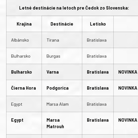
Letné destinácie na letoch pre Čedok zo Slovenska:
Krajina
Destinácie
Letisko
Albánsko
Tirana
Bratislava
Bulharsko
Burgas
Bratislava
Bulharsko
Varna
Bratislava
NOVINKA
Čierna Hora
Podgorica
Bratislava
NOVINKA
Egypt
Marsa Alam
Bratislava
Egypt
Marsa
Bratislava
NOVINKA
Matrouh