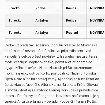
Grécko
Rodos
Košice
NOVINKA
Turecko
Antalya
Košice
NOVINKA
Turecko
Antalya
Poprad
NOVINKA
Čedok už predstavil rozšírenú ponuku odletov zo Slovenska
na túto letnú sezónu. Pre Bratislavu pripravila cestovná
kancelária celkovo šesť noviniek. Z hlavného mesta si teraz
môžu cestujúci naplánovať svoj pobyt a letieť priamo do
egyptského letoviska Marsa Matrouh pri Stredozemnom
mori, na grécky ostrov Korfu, portugalskú Madeiru, tuniskú
Djerbu, ako aj do bulharskej Varny. Aj naďalej sa bude lietať do
čoraz viac obľúbeného Albánska, na Malorku a Krétu. Slováci
si môžu vybrať aj zájazdy do Čiernej Hory vďaka pravidelným
letom z Bratislavy do Podgorice. Novinkou na Slovensku je aj
turecká Antalya priamo z Popradu, Rodos či Tirana z Košíc,