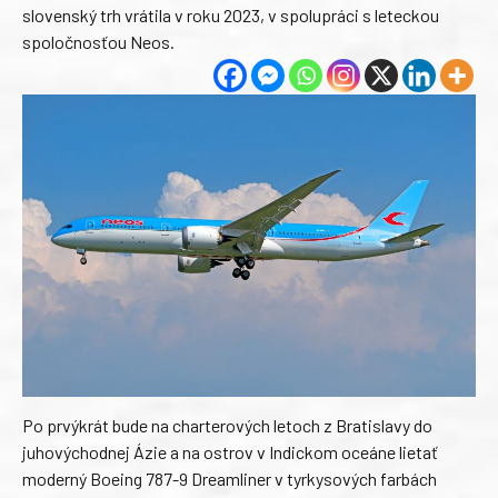
slovenský trh vrátila v roku 2023, v spolupráci s leteckou
spoločnosťou Neos.
Po prvýkrát bude na charterových letoch z Bratislavy do
juhovýchodnej Ázie a na ostrov v Indickom oceáne lietať
moderný Boeing 787-9 Dreamliner v tyrkysových farbách