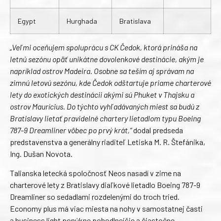
Egypt
Hurghada
Bratislava
„Veľmi oceňujem spoluprácu s CK Čedok, ktorá prináša na
letnú sezónu opäť unikátne dovolenkové destinácie, akým je
napríklad ostrov Madeira. Osobne sa teším aj správam na
zimnú letovú sezónu, kde Čedok odštartuje priame charterové
lety do exotických destinácii akými sú Phuket v Thajsku a
ostrov Maurícius. Do týchto vyhľadávaných miest sa budú z
Bratislavy lietať pravidelné chartery lietadlom typu Boeing
787-9 Dreamliner vôbec po prvý krát,“
dodal predseda
predstavenstva a generálny riaditeľ Letiska M. R. Štefánika,
Ing. Dušan Novota.
Talianska letecká spoločnosť Neos nasadí v zime na
charterové lety z Bratislavy diaľkové lietadlo Boeing 787-9
Dreamliner so sedadlami rozdelenými do troch tried.
Economy plus má viac miesta na nohy v samostatnej časti
a business light ponúkne pohodlnejšie a čiastočne