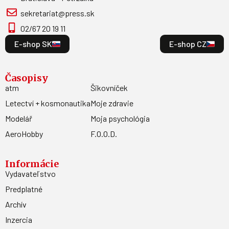
sekretariat@press.sk
02/67 20 19 11
E-shop SK
E-shop CZ
Časopisy
atm
Šikovníček
Letectví + kosmonautika
Moje zdravie
Modelář
Moja psychológia
AeroHobby
F.O.O.D.
Informácie
Vydavateľstvo
Predplatné
Archív
Inzercia