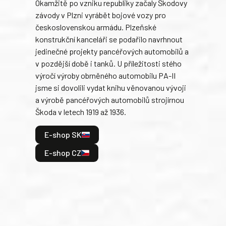
Okamžitě po vzniku republiky začaly Škodovy
Tank
závody v Plzni vyrábět bojové vozy pro
býva
československou armádu. Plzeňské
Rusk
konstrukční kanceláři se podařilo navrhnout
armá
jedinečné projekty pancéřových automobilů a
stře
v pozdější době i tanků. U příležitosti stého
při 
výročí výroby obrněného automobilu PA-II
blíz
jsme si dovolili vydat knihu věnovanou vývoji
tank
a výrobě pancéřových automobilů strojírnou
v lé
Škoda v letech 1919 až 1936.
tak 
hrdi
E-shop SK
je: 
odeh
E-shop CZ
bitv
E
E