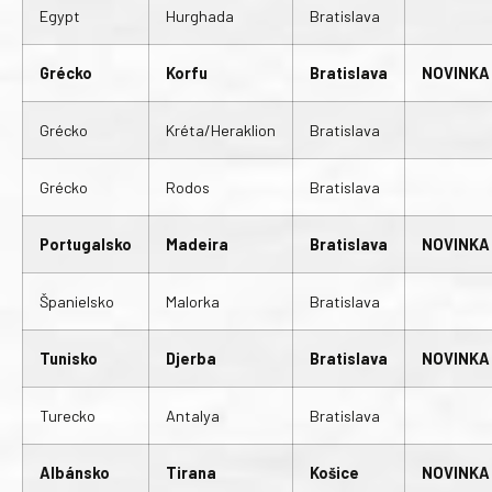
Egypt
Hurghada
Bratislava
Grécko
Korfu
Bratislava
NOVINKA
Grécko
Kréta/Heraklion
Bratislava
Grécko
Rodos
Bratislava
Portugalsko
Madeira
Bratislava
NOVINKA
Španielsko
Malorka
Bratislava
Tunisko
Djerba
Bratislava
NOVINKA
Turecko
Antalya
Bratislava
Albánsko
Tirana
Košice
NOVINKA