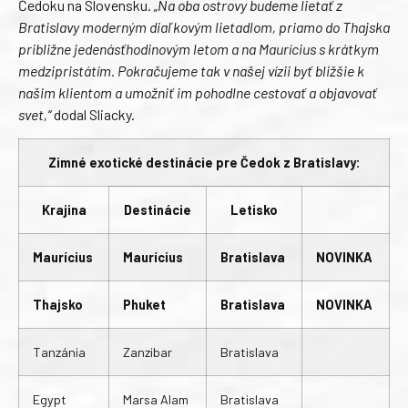
Čedoku na Slovensku.
„Na oba ostrovy budeme lietať z
Bratislavy moderným diaľkovým lietadlom, priamo do Thajska
približne jedenásťhodinovým letom a na Maurícius s krátkym
medzipristátím. Pokračujeme tak v našej vízii byť bližšie k
našim klientom a umožniť im pohodlne cestovať a objavovať
svet,“
dodal Sliacky.
Zimné exotické destinácie pre Čedok z Bratislavy:
Krajina
Destinácie
Letisko
Maurícius
Maurícius
Bratislava
NOVINKA
Thajsko
Phuket
Bratislava
NOVINKA
Tanzánia
Zanzibar
Bratislava
Egypt
Marsa Alam
Bratislava