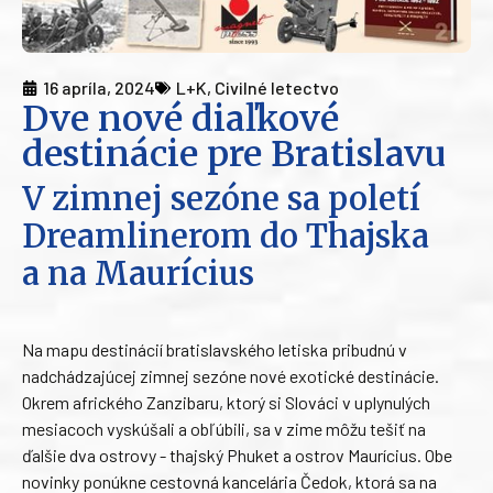
16 apríla, 2024
L+K
,
Civilné letectvo
Dve nové diaľkové
destinácie pre Bratislavu
V zimnej sezóne sa poletí
Dreamlinerom do Thajska
a na Maurícius
Na mapu destinácií bratislavského letiska pribudnú v
nadchádzajúcej zimnej sezóne nové exotické destinácie.
Okrem afrického Zanzibaru, ktorý si Slováci v uplynulých
mesiacoch vyskúšali a obľúbili, sa v zime môžu tešiť na
ďalšie dva ostrovy - thajský Phuket a ostrov Maurícius. Obe
novinky ponúkne cestovná kancelária Čedok, ktorá sa na