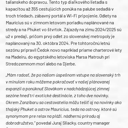
talianskeho dopravcu. Tento typ diaľkového lietadla s
kapacitou až 355 cestujúcich ponúka na palube sedadlá v
troch triedach, zábavný portál a Wi-Fi pripojenie. Odlety na
Maurícius sú v zimnom letovom poriadku naplánované na
stredy a na Phuket vo štvrtok. Zájazdy na zimu 2024/2025 sú
už v predaji, pričom prvý odlet zo slovenskej metropoly je
naplánovaný na 30. októbra 2024. Pre tohtoročnú letnú
sezónu pripravil Čedok novo napríklad priame charterové lety
na Madeiru, do egyptského letoviska Marsa Matrouh pri
Stredozemnom mori alebo na Djerbe.
„Mám radosť, že po našom úspešnom vstupe na slovenský trh
v minulom roku môžeme pokračovať v našej plánovanej
expanzii a ponúknuť Slovákom v nadchádzajúcej zimnej
sezóne hneď tri exotické destinácie, z toho dve novinky.
Okrem Zanzibaru sa cestovatelia môžu tešiť aj na novinky ako
thajský Phuket a ostrov Maurícius, teda na ostrovy, ktoré sú
synonymom pre relax na pláži, nádhernú prírodu aj
dobrodružstvo,“
povedal Juraj Sliacky, country manager