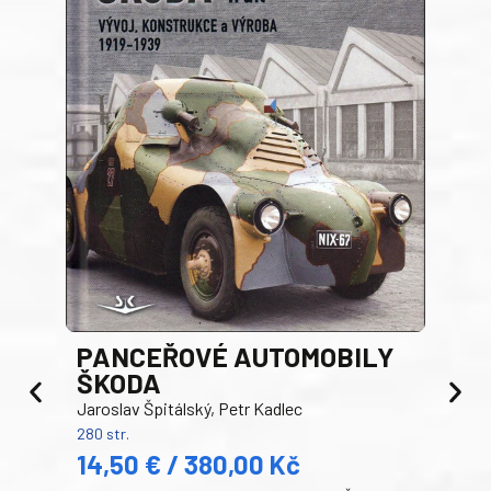
PANCEŘOVÉ AUTOMOBILY
ŠKODA
TA
Jaroslav Špitálský, Petr Kadlec
Ben
280 str.
352 s
14,50 € / 380,00 Kč
22