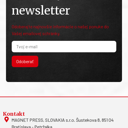
newsletter
Odoberajte najnovšie informácie o našej ponuke do
Vašej emailovej schránky.
Odoberať
Kontakt
MAGNET PRESS, SLOVAKIA s.r.o. Šustekova 8, 851 04
Bratislava - Petržalka