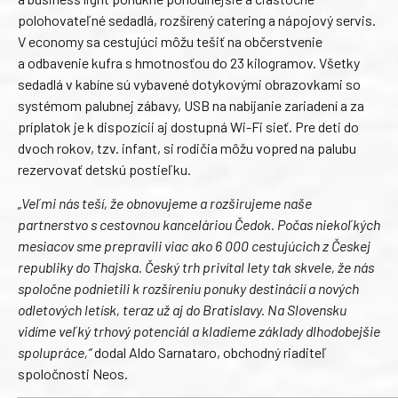
polohovateľné sedadlá, rozšírený catering a nápojový servis.
V economy sa cestujúci môžu tešiť na občerstvenie
a odbavenie kufra s hmotnosťou do 23 kilogramov. Všetky
sedadlá v kabíne sú vybavené dotykovými obrazovkami so
systémom palubnej zábavy, USB na nabíjanie zariadení a za
príplatok je k dispozícii aj dostupná Wi-Fi sieť. Pre deti do
dvoch rokov, tzv. infant, si rodičia môžu vopred na palubu
rezervovať detskú postieľku.
„Veľmi nás teší, že obnovujeme a rozširujeme naše
partnerstvo s cestovnou kanceláriou Čedok. Počas niekoľkých
mesiacov sme prepravili viac ako 6 000 cestujúcich z Českej
republiky do Thajska. Český trh privítal lety tak skvele, že nás
spoločne podnietili k rozšíreniu ponuky destinácií a nových
odletových letísk, teraz už aj do Bratislavy. Na Slovensku
vidíme veľký trhový potenciál a kladieme základy dlhodobejšie
spolupráce,“
dodal Aldo Sarnataro, obchodný riaditeľ
spoločnosti Neos.