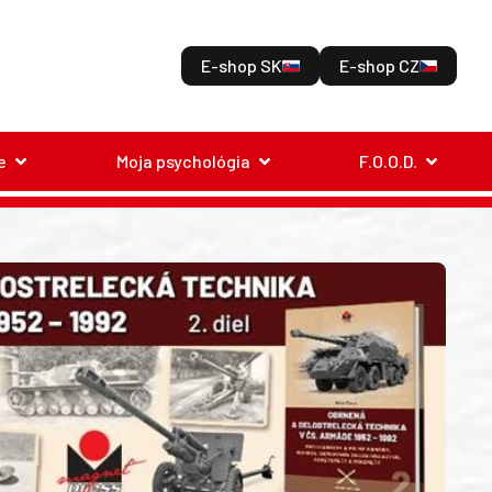
E-shop SK
E-shop CZ
e
Moja psychológia
F.O.O.D.