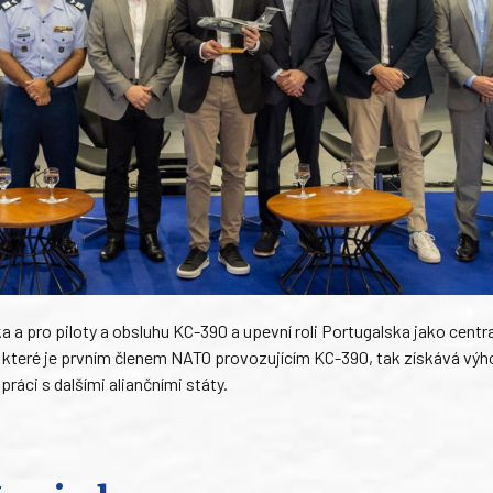
a a pro piloty a obsluhu KC-390 a upevní roli Portugalska jako centr
 které je prvním členem NATO provozujícím KC-390, tak získává vý
ráci s dalšími aliančními státy.