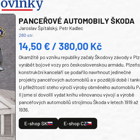
ovinky
PANCEŘOVÉ AUTOMOBILY ŠKODA
Jaroslav Špitálský, Petr Kadlec
280 str.
14,50 € / 380,00 Kč
Okamžitě po vzniku republiky začaly Škodovy závody v Plz
vyrábět bojové vozy pro československou armádu. Plzeň
konstrukční kanceláři se podařilo navrhnout jedinečné
projekty pancéřových automobilů a v pozdější době i tank
U příležitosti stého výročí výroby obrněného automobilu P
II jsme si dovolili vydat knihu věnovanou vývoji a výrobě
pancéřových automobilů strojírnou Škoda v letech 1919 až
1936.
E-shop SK
E-shop CZ