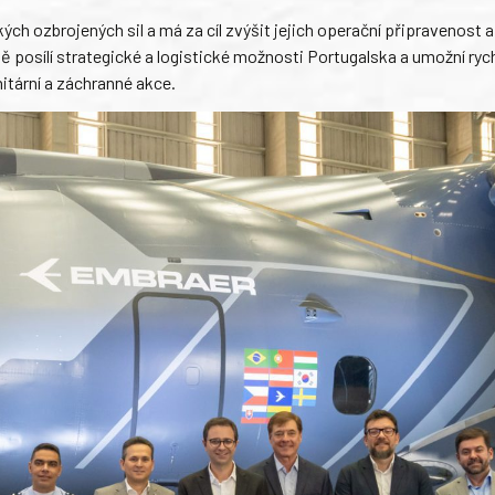
h ozbrojených sil a má za cíl zvýšit jejich operační připravenost a
ě posílí strategické a logistické možnosti Portugalska a umožní ryc
itární a záchranné akce.