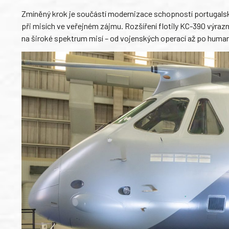
Zmíněný krok je součástí modernizace schopností portugalskýc
při misích ve veřejném zájmu. Rozšíření flotily KC-390 výrazn
na široké spektrum misí – od vojenských operací až po human