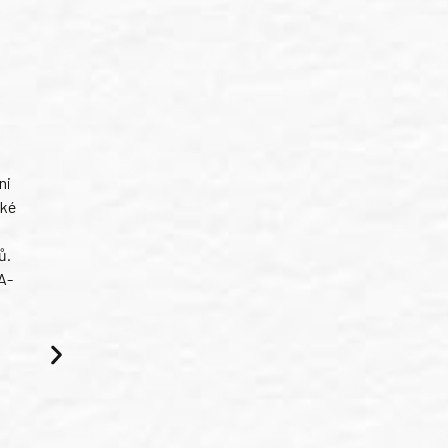
ni
ské
ů.
A-