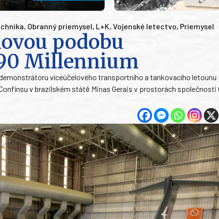
echnika
,
Obranný priemysel
,
L+K
,
Vojenské letectvo
,
Priemysel
novou podobu
90 Millennium
tu demonstrátoru víceúčelového transportního a tankovacího letounu
 v Confinsu v brazilském státě Minas Gerais v prostorách společnosti