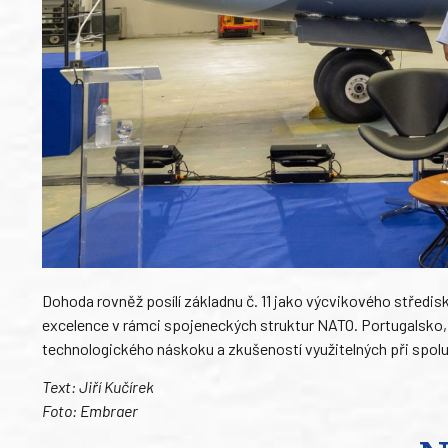
Dohoda rovněž posílí základnu č. 11 jako výcvikového středisk
excelence v rámci spojeneckých struktur NATO. Portugalsko,
technologického náskoku a zkušeností využitelných při spolup
Text: Jiří Kučírek
Foto: Embraer