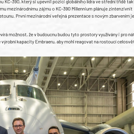
C-390, který si upevnil pozici globálního lídra ve střední třídě ta
címu mezinárodnímu zájmu o KC-390 Millennium plánuje zintenzivnit
letounu. První mezinárodní veřejná prezentace s novým zbarvením j
rá možnost, že v budoucnu budou tyto prostory využívány i pro ná
 výrobní kapacity Embraeru, aby mohl reagovat na rostoucí celosv