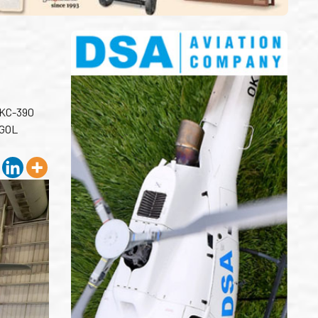
 KC-390
 GOL