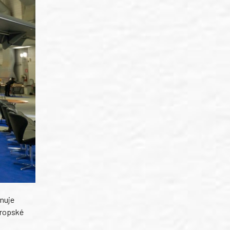
rnuje
vropské