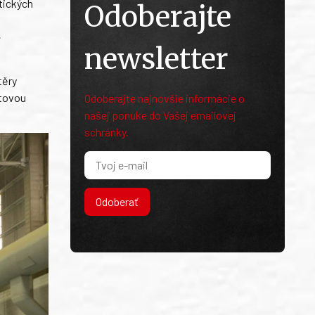
ktických
Odoberajte
e
newsletter
těry
ětovou
Odoberajte najnovšie informácie o
našej ponuke do Vašej emailovej
schránky.
Odoberať