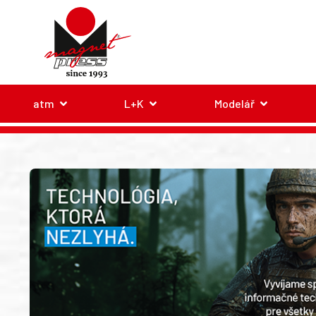
atm
L+K
Modelář