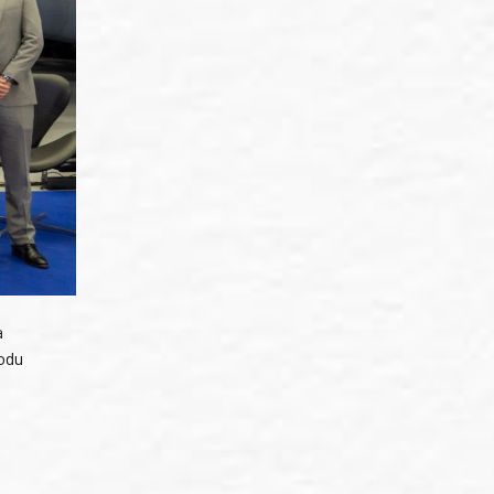
a
hodu