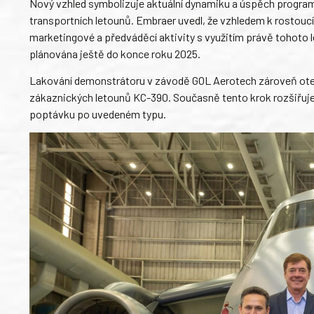
Nový vzhled symbolizuje aktuální dynamiku a úspěch programu K
transportních letounů. Embraer uvedl, že vzhledem k rostou
marketingové a předváděcí aktivity s využitím právě tohoto 
plánována ještě do konce roku 2025.
Lakování demonstrátoru v závodě GOL Aerotech zároveň oteví
zákaznických letounů KC-390. Současně tento krok rozšiřuje
poptávku po uvedeném typu.