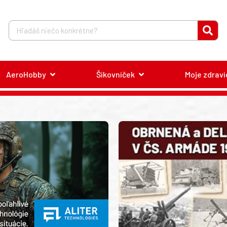
AeroHobby
Šikovníček
Moje zdravi