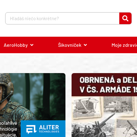
AeroHobby
Šikovníček
Moje zdravi