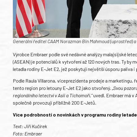
Generální ředitel CAAM Norazman Bin Mahmoud (uprostřed) a 
Výrobce Embraer podle své nedávné analýzy malajsijské leteck
(ASEAN) je potenciálů k vytvoření až 120 nových tras. Ty by 
letadla rodiny E-Jet E2, jež poskytují největší úsporu paliva 
Podle Raula Villarona, viceprezidenta prodeje a marketingu, ř
tento region pro letouny E-Jet E2 jako stvořený. „
Svou pozoru
regionálního letectví v Asii a Tichomoří,“
uvedl. Embraer má v A
společně provozují přibližně 200 E-Jetů.
Více podrobností o novinkách v programu rodiny letade
Text: Jiří Kučírek
Foto: Embraer