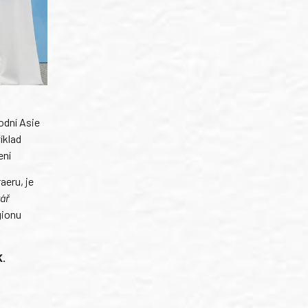
odní Asie
íklad
ení
aeru, je
vář
gionu
K.