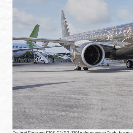
Tovární Embraer E195-E2 (PR-ZIQ) pojmenovaný TechLion na v