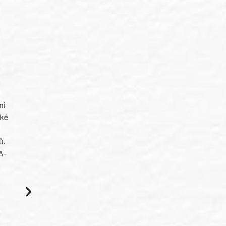
ni
ské
ů.
A-