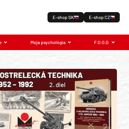
E-shop SK
E-shop CZ
e
Moja psychológia
F.O.O.D.