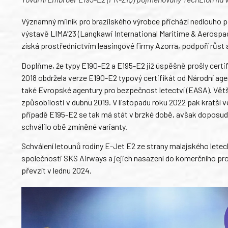
Významný milník pro brazilského výrobce přichází nedlouho p
výstavě LIMA’23 (Langkawi International Maritime & Aerospa
získá prostřednictvím leasingové firmy Azorra, podpoří růst ae
Doplňme, že typy E190-E2 a E195-E2 již úspěšně prošly certifi
2018 obdržela verze E190-E2 typový certifikát od Národní agentu
také Evropské agentury pro bezpečnost letectví (EASA). Větší
způsobilosti v dubnu 2019. V listopadu roku 2022 pak kratší ve
případě E195-E2 se tak má stát v brzké době, avšak doposud 
schválilo obě zmíněné varianty.
Schválení letounů rodiny E-Jet E2 ze strany malajského lete
společnosti SKS Airways a jejich nasazení do komerčního pro
převzít v lednu 2024.