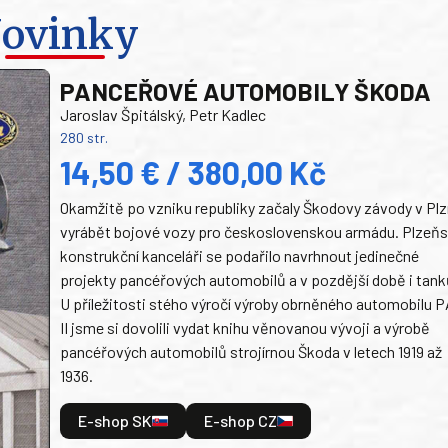
ovinky
PANCEŘOVÉ AUTOMOBILY ŠKODA
Jaroslav Špitálský, Petr Kadlec
280 str.
14,50 € / 380,00 Kč
Okamžitě po vzniku republiky začaly Škodovy závody v Plz
vyrábět bojové vozy pro československou armádu. Plzeň
konstrukční kanceláři se podařilo navrhnout jedinečné
projekty pancéřových automobilů a v pozdější době i tank
U příležitosti stého výročí výroby obrněného automobilu P
II jsme si dovolili vydat knihu věnovanou vývoji a výrobě
pancéřových automobilů strojírnou Škoda v letech 1919 až
1936.
E-shop SK
E-shop CZ