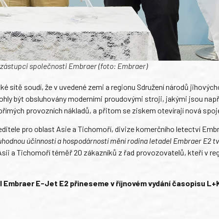
zástupci společnosti Embraer (foto: Embraer)
é sítě soudí, že v uvedené zemi a regionu Sdružení národů jihových
mohly být obsluhovány moderními proudovými stroji, jakými jsou např
i přímých provozních nákladů, a přitom se ziskem otevírají nová spoj
editele pro oblast Asie a Tichomoří, divize komerčního letectví Embr
hodnou účinností a hospodárností mění rodina letadel Embraer E2 t
sii a Tichomoří téměř 20 zákazníků z řad provozovatelů, kteří v re
l Embraer E-Jet E2 přineseme v říjnovém vydání časopisu L+