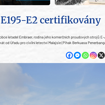
E195-E2 certifikovány
obce letadel Embraer, rodina jeho komerčních proudových strojů E-
kát od Úřadu pro civilní letectví Malajsie (Pihak Berkuasa Penerba