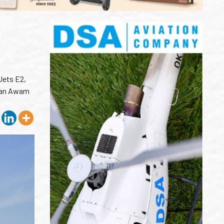
Jets E2,
ngan Awam