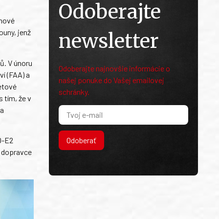
Odoberajte
tnové
ouny, jenž
newsletter
ů. V únoru
Odoberajte najnovšie informácie o
ví (FAA) a
našej ponuke do Vašej emailovej
letové
schránky.
 tím, že v
da
Odoberať
0-E2
ý dopravce