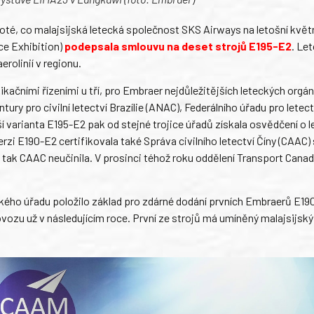
oté, co malajsijská letecká společnost SKS Airways na letošní kvě
ce Exhibition)
podepsala smlouvu na deset strojů E195-E2
. Let
rolinií v regionu.
kačními řízeními u tří, pro Embraer nejdůležitějších leteckých orgán
ry pro civilní letectví Brazílie (ANAC), Federálního úřadu pro letect
 varianta E195-E2 pak od stejné trojice úřadů získala osvědčení o 
rzi E190-E2 certifikovala také Správa civilního letectví Číny (CAAC) s
tak CAAC neučinila. V prosinci téhož roku oddělení Transport Cana
ckého úřadu položilo základ pro zdárné dodání prvních Embraerů E19
vozu už v následujícím roce. První ze strojů má umíněný malajsijsk