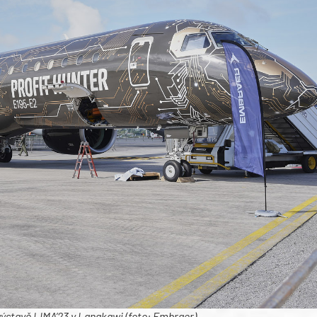
ýstavě LIMA’23 v Langkawi (foto: Embraer)