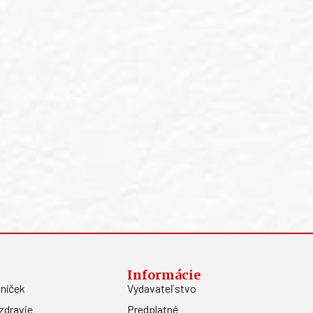
Informácie
níček
Vydavateľstvo
zdravie
Predplatné