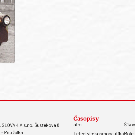
Časopisy
atm
Šikov
LOVAKIA s.r.o. Šustekova 8,
 - Petržalka
Letectví + kosmonautika
Moje 