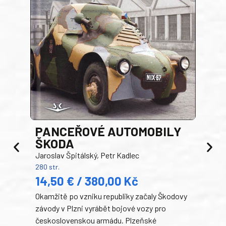
PANCEŘOVÉ AUTOMOBILY
ŠKODA
TA
Jaroslav Špitálský, Petr Kadlec
Ben
280 str.
352 s
14,50 € / 380,00 Kč
22
Okamžitě po vzniku republiky začaly Škodovy
Tank
závody v Plzni vyrábět bojové vozy pro
býva
československou armádu. Plzeňské
Rusk