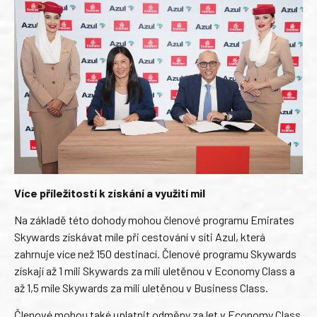
Více příležitostí k získání a využití mil
Na základě této dohody mohou členové programu Emirates
Skywards získávat míle při cestování v síti Azul, která
zahrnuje více než 150 destinací. Členové programu Skywards
získají až 1 míli Skywards za míli uletěnou v Economy Class a
až 1,5 míle Skywards za míli uletěnou v Business Class.
Členové mohou také uplatnit odměny za let v Economy Class