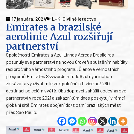
17 januára, 2024
L+K
,
Civilné letectvo
Emirates a brazilské
aerolinie Azul rozšiřují
partnerství
Společnosti Emirates a Azul Linhas Aéreas Brasileiras
posunuly své partnerství na novou úroveň spuštěním nabídky
recipročního věrnostního programu. Členové věrnostních
programů Emirates Skywards a TudoAzul nyní mohou
získávat a využívat míle ve společné síti více než 280
destinací po celém světě. Oba dopravci zahájili codesharové
partnerství v roce 2021 a zákazníkům dnes poskytují v rámci
globální sítě Emirates spojení do/z osmi brazilských měst
přes Sao Paulo.