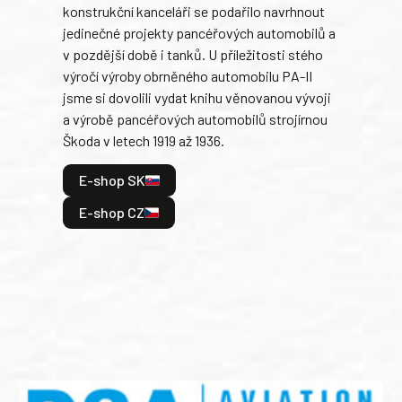
konstrukční kanceláři se podařilo navrhnout
armá
jedinečné projekty pancéřových automobilů a
stře
v pozdější době i tanků. U příležitosti stého
při 
výročí výroby obrněného automobilu PA-II
blíz
jsme si dovolili vydat knihu věnovanou vývoji
tank
a výrobě pancéřových automobilů strojírnou
v lé
Škoda v letech 1919 až 1936.
tak 
hrdi
E-shop SK
je: 
odeh
E-shop CZ
bitv
E
E