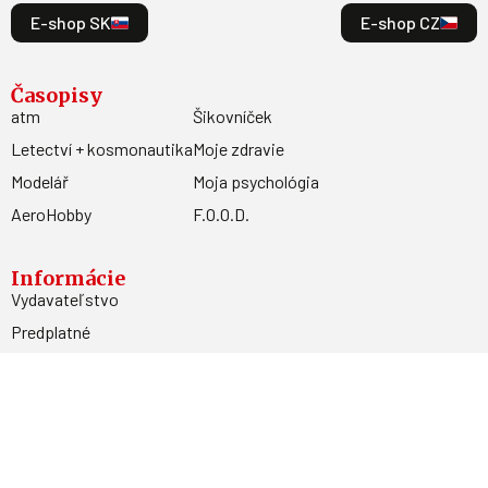
E-shop SK
E-shop CZ
Časopisy
atm
Šikovníček
Letectví + kosmonautika
Moje zdravie
Modelář
Moja psychológia
AeroHobby
F.O.O.D.
Informácie
Vydavateľstvo
Predplatné
Archív
Inzercia
GDPR
Kontakty