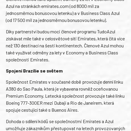
Azul na stránkách emirates.com (od 8000 mil za
jednosměrnou bonusovou letenku) a v Business Class Azul
(od 17 500 mil za jednosměrnou bonusovou letenku).
Díky partnerství budou moci členové programu TudoAzul
získávat míle také v celosvětové síti Emirates, která čítá více
než 130 destinací na šesti kontinentech. Členové Azul mohou
také využívat odměny za lety v Economy a Business Class
společnosti Emirates.
Spojení Brazílie se světem
Společnost Emirates v současné době provozuje denní linku
A380 do Sao Paula, která je vybavena rovněž oceňovanou
Premium Economy. Letecká společnost provozuje také linku
Boeing 777-300ER mezi Dubají a Rio de Janeirem, která
spojuje cestující také s Buenos Aires.
Dohoda o sdílení kódů se společnostmi Emirates a Azul
umožňuje zákazníkům přestupovat na letech provozovaných