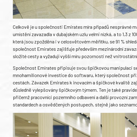
Celkově je u společnosti Emirates míra případů nesprávné m
umístění zavazadla v dubajském uzlu velmi nízká, a to 1,3 z 1
která jsou zpožděna i v celosvětovém měřítku, se 91 % shledá
společnost Emirates zajišťuje především mezinárodní zavazad
složité cesty a vyžadují vyšší míru pozornosti než vnitrostátní
Společnost Emirates připisuje svou špičkovou manipulaci s
mnohamilionové investice do softwaru, který společnost při
cestách. Závazek Emirates k inovacím a špičkové kvalitě zaji
důsledně vylepšovány špičkovým týmem. Ten je také pravidel
přičemž pracovníci pozemního odbavení a další provozní zamě
standardech a osvědčených postupech, stejně jako seznamov