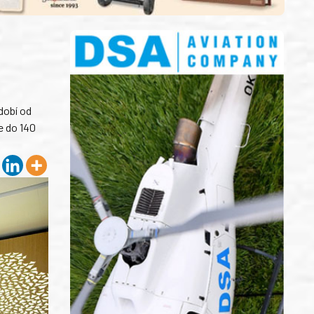
dobí od
e do 140