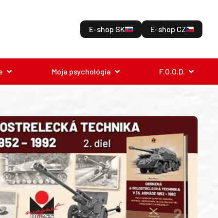
E-shop SK
E-shop CZ
e
Moja psychológia
F.O.O.D.