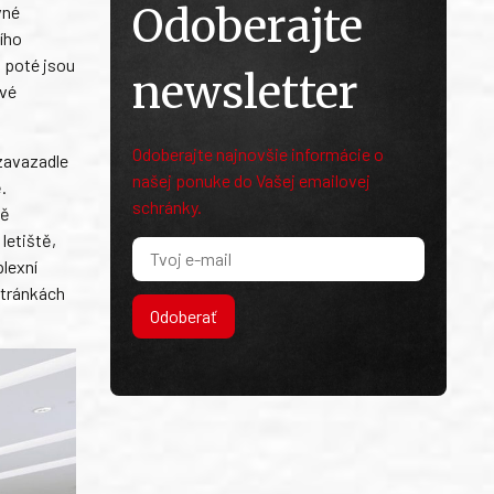
Odoberajte
vné
ího
 poté jsou
newsletter
ové
Odoberajte najnovšie informácie o
 zavazadle
našej ponuke do Vašej emailovej
.
schránky.
tě
letiště,
lexní
stránkách
Odoberať