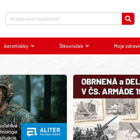
AeroHobby
Šikovníček
Moje zdravi