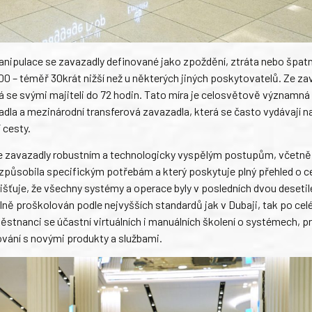
anipulace se zavazadly definované jako zpoždění, ztráta nebo špat
000 – téměř 30krát nižší než u některých jiných poskytovatelů. Ze za
 se svými majiteli do 72 hodin. Tato míra je celosvětově významná i
la a mezinárodní transferová zavazadla, která se často vydávají na
 cesty.
e zavazadly robustním a technologicky vyspělým postupům, včetně
způsobila specifickým potřebám a který poskytuje plný přehled o c
šťuje, že všechny systémy a operace byly v posledních dvou desetil
ně proškolován podle nejvyšších standardů jak v Dubaji, tak po ce
stnanci se účastní virtuálních i manuálních školení o systémech, p
ání s novými produkty a službami.