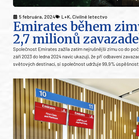
5 februára, 2024
L+K
,
Civilné letectvo
Emirates během zim
2,7 milionů zavazad
Společnost Emirates zažila zatím nejrušnější zimu co do počt
září 2023 do ledna 2024 navíc ukazují, že při odbavení zavaz
světových destinací, si společnost udržuje 99,9% úspěšnost