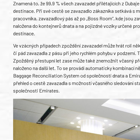
Znamená to, že 99,9 % všech zavazadel přilétajících z Dubaje
destinace. Při své cestě se zavazadlo zákazníka setkává s 
pracovníka, zavazadlový pás až po „Boss Room“, kde jsou z
naložena do kontejnerů dnata a na pojízdné vozíky určené pro
destinace.
Ve vzácných případech zpoždění zavazadel může hrát roli něk
či pád zavazadla z pásu při jeho rychlém pohybu v podzemí. 
Zpožděný přestupní let zase může také znemožnit včasný př
naloženo na další let. To se provádí automaticky kombinací 
Baggage Reconciliation System od společnosti dnata a Emira
přehled o cestě zavazadla s možností včasného sledování sta
společnosti Emirates.