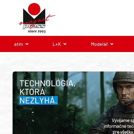
atm
L+K
Modelář