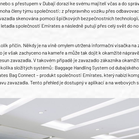
 nebo s přestupem v Dubaji dorazí ke svému majiteli včas a do sprá
mnoha členy týmu společnosti; z přepravního vozíku přes odbavovac
avazadla skenována pomocí špičkových bezpečnostních technologií,
 letadla společnosti Emirates a následně putují přes celý svět do n
olik příčin. Někdy je na vině omylem utržená informační visačka na
To je však zachyceno na kameře a může tak dojít k okamžité nápravě
esun zavazadla. V takovém případě je zavazadlo zákazníka okamži
několika složitých systémů: Baggage Handling System od dubajského 
tes Bag Connect – produkt společnosti Emirates, který nabízí komp
vu zavazadla. Tento přehled je dostupný v aplikaci a na webových 