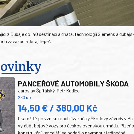
cí z Dubaje do 140 destinací a dnata, technologií Siemens a dubaj
ch zavazadla „létají lépe“.
ovinky
PANCEŘOVÉ AUTOMOBILY ŠKODA
Jaroslav Špitálský, Petr Kadlec
280 str.
14,50 € / 380,00 Kč
Okamžitě po vzniku republiky začaly Škodovy závody v Plz
vyrábět bojové vozy pro československou armádu. Plzeň
konstrukční kanceláři se podařilo navrhnout jedinečné