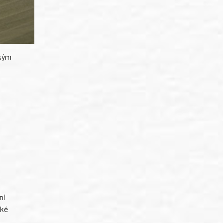
ským
ni
ské