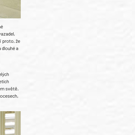
né
vazadel,
 proto, že
 dlouhé a
elých
etích
lém světě,
rocesech,