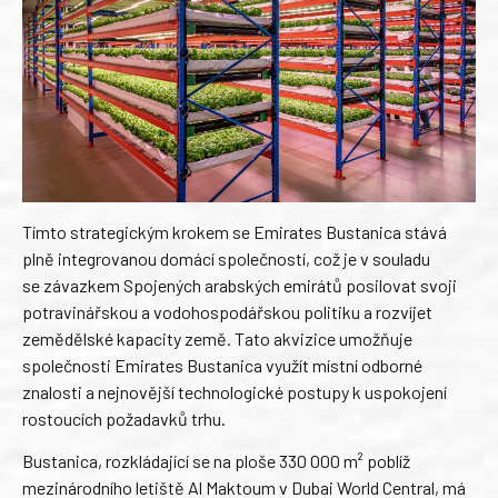
Tímto strategickým krokem se Emirates Bustanica stává
plně integrovanou domácí společností, což je v souladu
se závazkem Spojených arabských emirátů posilovat svoji
potravinářskou a vodohospodářskou politiku a rozvíjet
zemědělské kapacity země. Tato akvizice umožňuje
společnosti Emirates Bustanica využít místní odborné
znalosti a nejnovější technologické postupy k uspokojení
rostoucích požadavků trhu.
Bustanica, rozkládající se na ploše 330 000 m² poblíž
mezinárodního letiště Al Maktoum v Dubai World Central, má