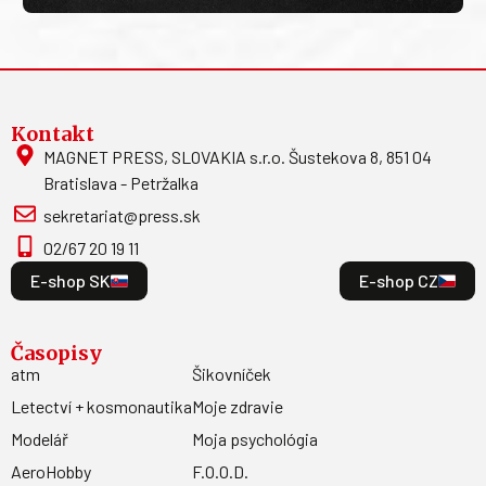
Kontakt
MAGNET PRESS, SLOVAKIA s.r.o. Šustekova 8, 851 04
Bratislava - Petržalka
sekretariat@press.sk
02/67 20 19 11
E-shop SK
E-shop CZ
Časopisy
atm
Šikovníček
Letectví + kosmonautika
Moje zdravie
Modelář
Moja psychológia
AeroHobby
F.O.O.D.