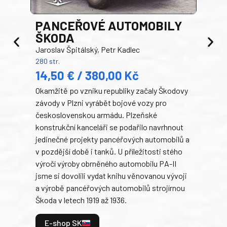
PANCEŘOVÉ AUTOMOBILY
ŠKODA
TA
Jaroslav Špitálský, Petr Kadlec
Ben
280 str.
352 s
14,50 € / 380,00 Kč
22
Okamžitě po vzniku republiky začaly Škodovy
Tank
závody v Plzni vyrábět bojové vozy pro
býva
československou armádu. Plzeňské
Rusk
konstrukční kanceláři se podařilo navrhnout
armá
jedinečné projekty pancéřových automobilů a
stře
v pozdější době i tanků. U příležitosti stého
při 
výročí výroby obrněného automobilu PA-II
blíz
jsme si dovolili vydat knihu věnovanou vývoji
tank
a výrobě pancéřových automobilů strojírnou
v lé
Škoda v letech 1919 až 1936.
tak 
hrdi
E-shop SK
je: 