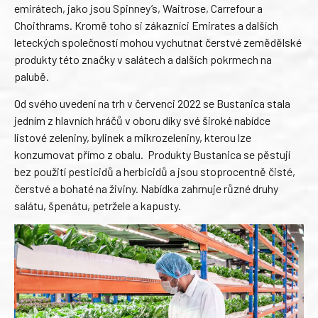
emirátech, jako jsou Spinney’s, Waitrose, Carrefour a
Choithrams. Kromě toho si zákazníci Emirates a dalších
leteckých společností mohou vychutnat čerstvé zemědělské
produkty této značky v salátech a dalších pokrmech na
palubě.
Od svého uvedení na trh v červenci 2022 se Bustanica stala
jedním z hlavních hráčů v oboru díky své široké nabídce
listové zeleniny, bylinek a mikrozeleniny, kterou lze
konzumovat přímo z obalu. Produkty Bustanica se pěstují
bez použití pesticidů a herbicidů a jsou stoprocentně čisté,
čerstvé a bohaté na živiny. Nabídka zahrnuje různé druhy
salátu, špenátu, petržele a kapusty.