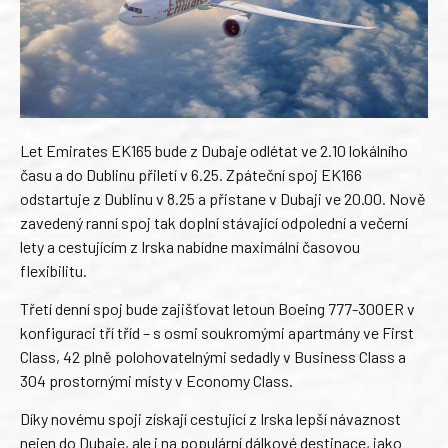
Let Emirates EK165 bude z Dubaje odlétat ve 2.10 lokálního
času a do Dublinu přiletí v 6.25. Zpáteční spoj EK166
odstartuje z Dublinu v 8.25 a přistane v Dubaji ve 20.00. Nově
zavedený ranní spoj tak doplní stávající odpolední a večerní
lety a cestujícím z Irska nabídne maximální časovou
flexibilitu.
Třetí denní spoj bude zajišťovat letoun Boeing 777-300ER v
konfiguraci tří tříd – s osmi soukromými apartmány ve First
Class, 42 plně polohovatelnými sedadly v Business Class a
304 prostornými místy v Economy Class.
Díky novému spoji získají cestující z Irska lepší návaznost
nejen do Dubaje, ale i na populární dálkové destinace, jako