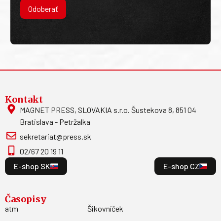
Odoberať
Kontakt
MAGNET PRESS, SLOVAKIA s.r.o. Šustekova 8, 851 04
Bratislava - Petržalka
sekretariat@press.sk
02/67 20 19 11
E-shop SK
E-shop CZ
Časopisy
atm
Šikovníček