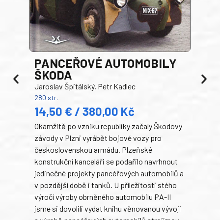
PANCEŘOVÉ AUTOMOBILY
ŠKODA
TA
Jaroslav Špitálský, Petr Kadlec
Ben
280 str.
352 s
14,50 € / 380,00 Kč
22
Okamžitě po vzniku republiky začaly Škodovy
Tank
závody v Plzni vyrábět bojové vozy pro
býva
československou armádu. Plzeňské
Rusk
konstrukční kanceláři se podařilo navrhnout
armá
jedinečné projekty pancéřových automobilů a
stře
v pozdější době i tanků. U příležitosti stého
při 
výročí výroby obrněného automobilu PA-II
blíz
jsme si dovolili vydat knihu věnovanou vývoji
tank