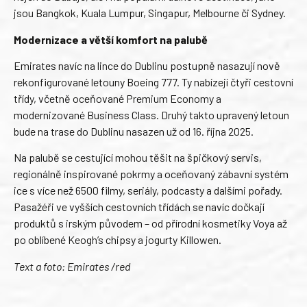
jsou Bangkok, Kuala Lumpur, Singapur, Melbourne či Sydney.
Modernizace a větší komfort na palubě
Emirates navíc na lince do Dublinu postupně nasazují nově
rekonfigurované letouny Boeing 777. Ty nabízejí čtyři cestovní
třídy, včetně oceňované Premium Economy a
modernizované Business Class. Druhý takto upravený letoun
bude na trase do Dublinu nasazen už od 16. října 2025.
Na palubě se cestující mohou těšit na špičkový servis,
regionálně inspirované pokrmy a oceňovaný zábavní systém
ice s více než 6500 filmy, seriály, podcasty a dalšími pořady.
Pasažéři ve vyšších cestovních třídách se navíc dočkají
produktů s irským původem – od přírodní kosmetiky Voya až
po oblíbené Keogh’s chipsy a jogurty Killowen.
Text a foto: Emirates /red