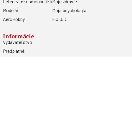
Letectví + kosmonautika
Moje zdravie
Modelář
Moja psychológia
AeroHobby
F.O.O.D.
Informácie
Vydavateľstvo
Predplatné
Archív
Inzercia
GDPR
Kontakty