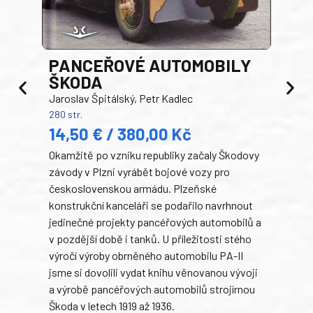
PANCEŘOVÉ AUTOMOBILY
ŠKODA
TA
Jaroslav Špitálský, Petr Kadlec
Ben
280 str.
352 s
14,50 € / 380,00 Kč
22
Okamžitě po vzniku republiky začaly Škodovy
Tank
závody v Plzni vyrábět bojové vozy pro
býva
československou armádu. Plzeňské
Rusk
konstrukční kanceláři se podařilo navrhnout
armá
jedinečné projekty pancéřových automobilů a
stře
v pozdější době i tanků. U příležitosti stého
při 
výročí výroby obrněného automobilu PA-II
blíz
jsme si dovolili vydat knihu věnovanou vývoji
tank
a výrobě pancéřových automobilů strojírnou
v lé
Škoda v letech 1919 až 1936.
tak 