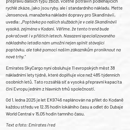
přepravu dalších typů zboží, včetně potravin podléhajících
rychlé zkáze, jako jsou ryby, ale i standardního nákladu. Mette
Jensenová, manažerka nákladní dopravy pro Skandinávii,
uvedla:
„Poptávka po našich službách je v celé Skandinávii
vysoká, zejména v Kodani. Věříme, že tento trend bude
pokračovat i v příštích letech. Nasazení specializovaného
nákladního letadla nám umožní nejen splnit stávající
poptávku, ale také pomoci našim zákazníkům proniknout na
nové trhy.“
Emirates SkyCargo nyní obsluhuje 11 evropských měst 38
nákladními lety týdně, které doplňuje více než 485 týdenních
osobních letů. Tato rozsáhlá síť a vysoká přepravní kapacita
činí Evropu jedním z hlavních trhů společnosti.
Od 1. ledna 2025 je let EK9746 naplánován na přílet do Kodaně
každou středu ve 12.35 hodin lokálního času a odlet do Dubaje
World Central v 15.05 hodin tamního času.
Text a foto: Emirates /red