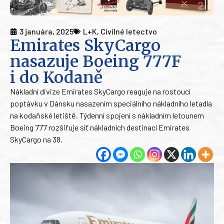
3 januára, 2025
L+K
,
Civilné letectvo
Emirates SkyCargo
nasazuje Boeing 777F
i do Kodaně
Nákladní divize Emirates SkyCargo reaguje na rostoucí
poptávku v Dánsku nasazením speciálního nákladního letadla
na kodaňské letiště. Týdenní spojení s nákladním letounem
Boeing 777 rozšiřuje síť nákladních destinací Emirates
SkyCargo na 38.