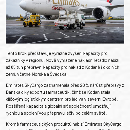
Tento krok představuje výrazné zvýšení kapacity pro
zákazníky v regionu. Nově vyhrazené nákladní letadlo nabízí
až 85 tun přepravní kapacity pro náklad z Kodaně i okolních
zemí, včetně Norska a Švédska.
Emirates SkyCargo zaznamenala přes 20% nárůst přepravy z
Dánska díky exportu farmaceutik, čímž se Kodaň stala
klíčovým logistickým centrem pro léčiva v severní Evropě.
Rozšířená kapacita a globální síť společnosti umožňují
rychlou a spolehlivou přepravu léčiv po celém světě.
Kromě farmaceutických produktů nabízí Emirates SkyCargo i