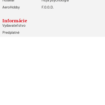
AeroHobby
F.O.O.D.
Informácie
Vydavateľstvo
Predplatné
Archív
Inzercia
GDPR
Kontakty
Facebook