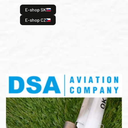
hrdi
E-shop SK
je: 
odeh
E-shop CZ
bitv
E
E