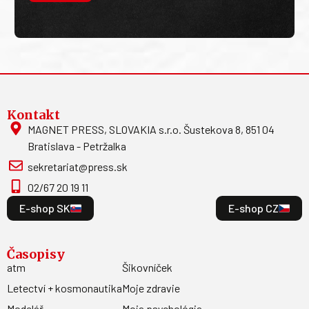
Kontakt
MAGNET PRESS, SLOVAKIA s.r.o. Šustekova 8, 851 04
Bratislava - Petržalka
sekretariat@press.sk
02/67 20 19 11
E-shop SK
E-shop CZ
Časopisy
atm
Šikovníček
Letectví + kosmonautika
Moje zdravie
Modelář
Moja psychológia