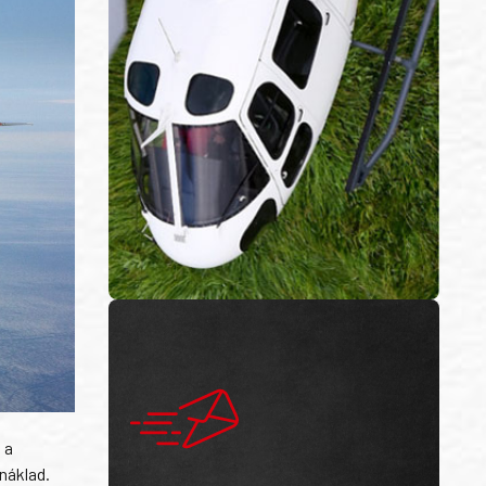
 a
náklad.