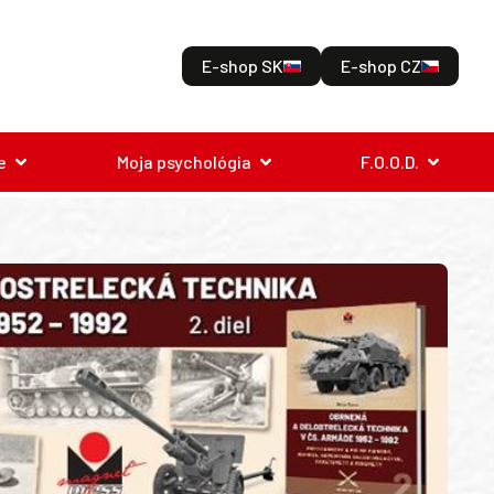
E-shop SK
E-shop CZ
e
Moja psychológia
F.O.O.D.