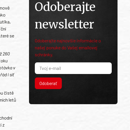
Odoberajte
e nově
ako
newsletter
utika,
iční
teré se
Odoberajte najnovšie informácie o
našej ponuke do Vašej emailovej
ež 260
schránky.
toku
ptávka v
ád i síť
Odoberať
ou čistě
ních letů
bchodní
í z