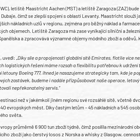
 (DWC), letiště Maastricht Aachen (MST) a letiště Zaragoza (ZAZ) bud
 Dubaje, čímž se zlepší spojení s oblastí Levanty. Maastricht slouží j
jších nákladních uzlů v regionu, zejména pro běžný náklad a farmace
ch objemech. Letiště Zaragoza má zase vynikající silniční a železn
Španělska a zpracovává významné objemy módního zboží a oděvů, k
, uvedl:
„Díky síle a propojenosti globální sítě Emirates, flotile více n
ch logistických řešení máme rozsah a flexibilitu potřebnou k udržení 
ní letouny Boeing 777, ihned je nasazujeme strategicky tam, kde je po
 nových zastávek, budeme i nadále přizpůsobovat naše operace, letový ř
vali nepřekonatelný servis.“
estinací než v jakémkoli jiném regionu své rozsáhlé sítě, včetně dv
o 40 evropských měst. Díky častým letům – 45 nákladních a 545 osob
elého světa.
vropy průměrně 6 900 tun zboží týdně, čímž posílila mezinárodní o
ícího zboží jako čerstvý losos z Norska a whisky z Glasgow, cennost