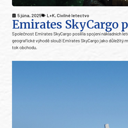
5 júna, 2025
L+K
,
Civilné letectvo
Emirates SkyCargo po
Společnost Emirates SkyCargo posílila spojení nákladních let
geografické výhodě slouží Emirates SkyCargo jako důležitý 
tok obchodu.