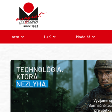
atm
L+K
Modelář