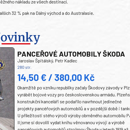
ěžného nákladu ze všech destinací.
lších 32 % pak na Dálný východ a do Australasie.
ovinky
PANCEŘOVÉ AUTOMOBILY ŠKODA
Jaroslav Špitálský, Petr Kadlec
280 str.
14,50 € / 380,00 Kč
Okamžitě po vzniku republiky začaly Škodovy závody v Plz
vyrábět bojové vozy pro československou armádu. Plzeň
konstrukční kanceláři se podařilo navrhnout jedinečné
projekty pancéřových automobilů a v pozdější době i tank
U příležitosti stého výročí výroby obrněného automobilu P
II jsme si dovolili vydat knihu věnovanou vývoji a výrobě
pancéřových automobilů strojírnou Škoda v letech 1919 až