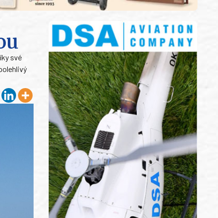
ou
íky své
olehlivý