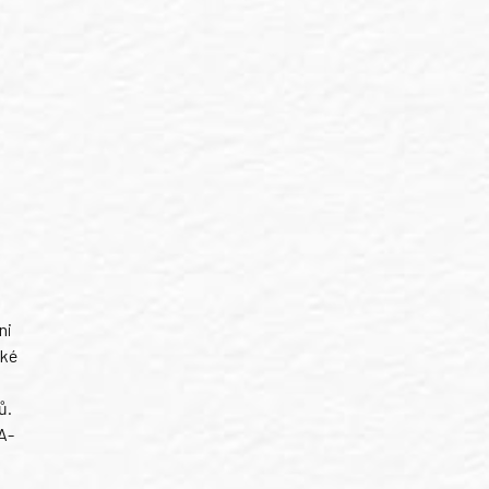
ni
ské
ů.
A-