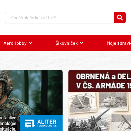
AeroHobby
Šikovníček
Moje zdravi