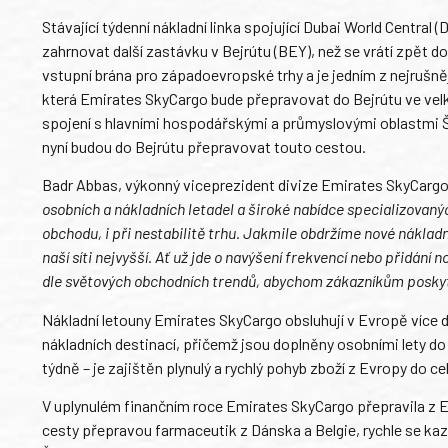
Stávající týdenní nákladní linka spojující Dubai World Central
zahrnovat další zastávku v Bejrútu (BEY), než se vrátí zpět do
vstupní brána pro západoevropské trhy a je jedním z nejrušně
která Emirates SkyCargo bude přepravovat do Bejrútu ve velký
spojení s hlavními hospodářskými a průmyslovými oblastmi 
nyní budou do Bejrútu přepravovat touto cestou.
Badr Abbas, výkonný viceprezident divize Emirates SkyCargo
osobních a nákladních letadel a široké nabídce specializovaný
obchodu, i při nestabilitě trhu. Jakmile obdržíme nové náklad
naší síti nejvyšší. Ať už jde o navýšení frekvencí nebo přidání
dle světových obchodních trendů, abychom zákazníkům poskyto
Nákladní letouny Emirates SkyCargo obsluhují v Evropě více d
nákladních destinací, přičemž jsou doplněny osobními lety d
týdně – je zajištěn plynulý a rychlý pohyb zboží z Evropy do c
V uplynulém finančním roce Emirates SkyCargo přepravila z E
cesty přepravou farmaceutik z Dánska a Belgie, rychle se kaz