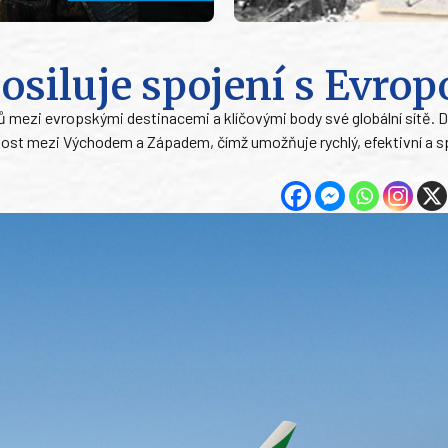
siluje spojení s Evrop
ů mezi evropskými destinacemi a klíčovými body své globální sítě. D
most mezi Východem a Západem, čímž umožňuje rychlý, efektivní a sp