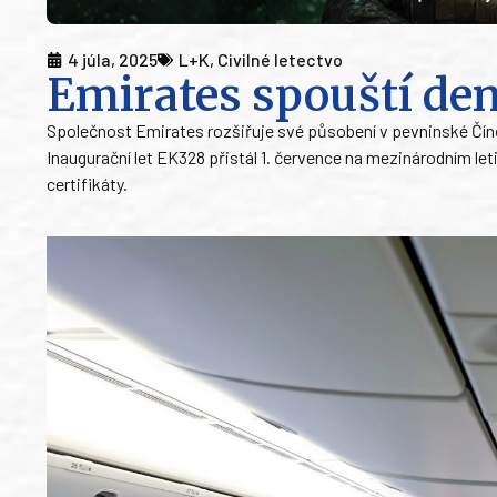
4 júla, 2025
L+K
,
Civilné letectvo
Emirates spouští den
Společnost Emirates rozšiřuje své působení v pevninské Číně 
Inaugurační let EK328 přistál 1. července na mezinárodním leti
certifikáty.