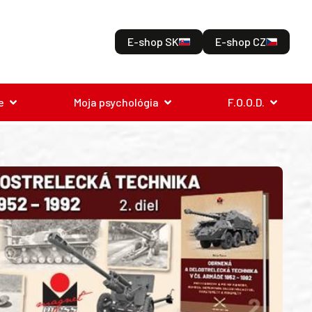
E-shop SK
E-shop CZ
e
Moja psychológia
F.O.O.D.