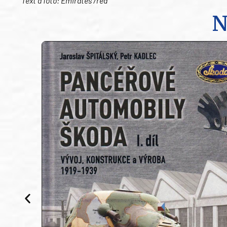
Text a foto: Emirates /red
N