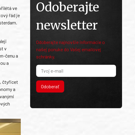
Odoberajte
řilétá ve
tový řád je
newsletter
msterdam.
leji
Odoberajte najnovšie informácie o
st v
našej ponuke do Vašej emailovej
en-čenu a
schránky.
nou a
 čtyřicet
Odoberať
conomy a
ovanými
ových