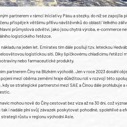
m partnerem v rámci Iniciativy Pásu a stezky, do níž se zapojila př
enu přispěje k většímu přílivu návštěvníků do oblasti Velkého záliv
 hlavní průmyslová odvětví, jako jsou chytrá výroba, e-commerce n
lního logistického řetězce.
ákladu na jeden let. Emirates tím dále posilují tzv. leteckou Hedv
 celosvětovou logistickou sítí. Díky špičkovému chladicímu řetězci
 potraviny nebo farmaceutické produkty.
ím partnerem Číny na Blízkém východě. Jen v roce 2023 dosáhl ob
ojení mezi oběma zeměmi hraje důležitou roli v rozvoji této spolu
 kdy se strategické partnerství mezi SAE a Čínou dále prohlubuje a 
estic.
 navíc mohou nově do Číny cestovat bez víza až na 30 dní, což význ
ak i nadále plní svůj závazek poskytovat pohodlné, spolehlivé a ef
trategií růstu v regionu východní Asie.