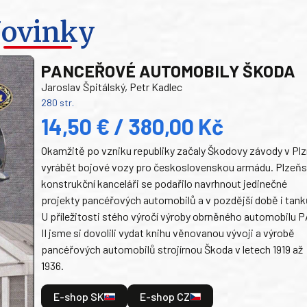
ovinky
PANCEŘOVÉ AUTOMOBILY ŠKODA
Jaroslav Špitálský, Petr Kadlec
280 str.
14,50 € / 380,00 Kč
Okamžitě po vzniku republiky začaly Škodovy závody v Plz
vyrábět bojové vozy pro československou armádu. Plzeň
konstrukční kanceláři se podařilo navrhnout jedinečné
projekty pancéřových automobilů a v pozdější době i tank
U příležitosti stého výročí výroby obrněného automobilu P
II jsme si dovolili vydat knihu věnovanou vývoji a výrobě
pancéřových automobilů strojírnou Škoda v letech 1919 až
1936.
E-shop SK
E-shop CZ