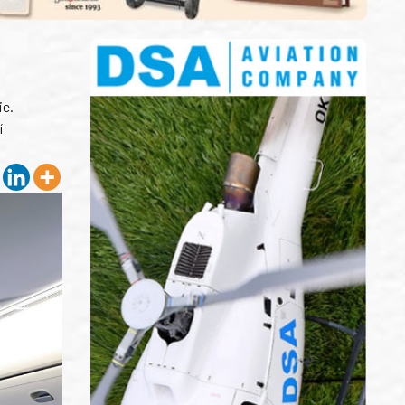
ie.
í