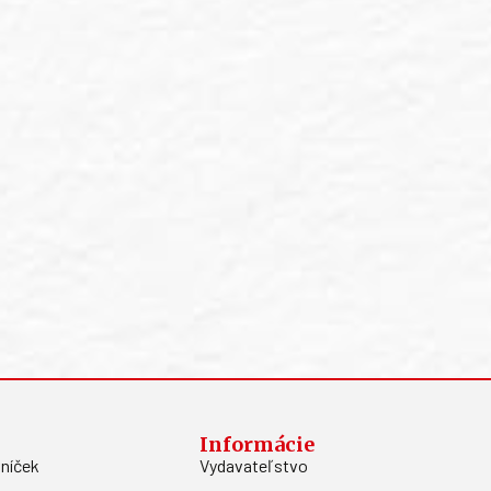
Informácie
níček
Vydavateľstvo