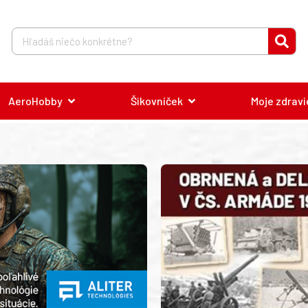
AeroHobby
Šikovníček
Moje zdravi