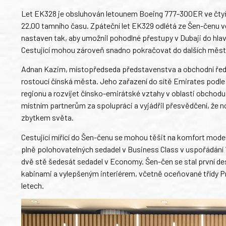
Let EK328 je obsluhován letounem Boeing 777-300ER ve čtyřtří
22.00 tamního času. Zpáteční let EK329 odlétá ze Šen-čenu ve 
nastaven tak, aby umožnil pohodlné přestupy v Dubaji do hlav
Cestující mohou zároveň snadno pokračovat do dalších měst v
Adnan Kazim, místopředseda představenstva a obchodní ředite
rostoucí čínská města. Jeho zařazení do sítě Emirates podl
regionu a rozvíjet čínsko-emirátské vztahy v oblasti obchod
místním partnerům za spolupráci a vyjádřil přesvědčení, že n
zbytkem světa.
Cestující mířící do Šen-čenu se mohou těšit na komfort mode
plně polohovatelných sedadel v Business Class v uspořádání 
dvě stě šedesát sedadel v Economy. Šen-čen se stal první de
kabinami a vylepšeným interiérem, včetně oceňované třídy P
letech.