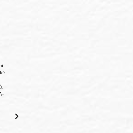
ni
ské
ů.
A-