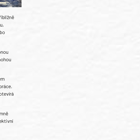
ibližně
u,
ebo
ábnou
 mohou
jem
práce.
otevírá
amně
ektivní