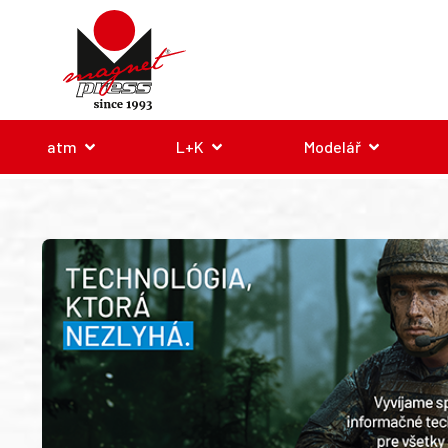
atm
L+K
Modelář