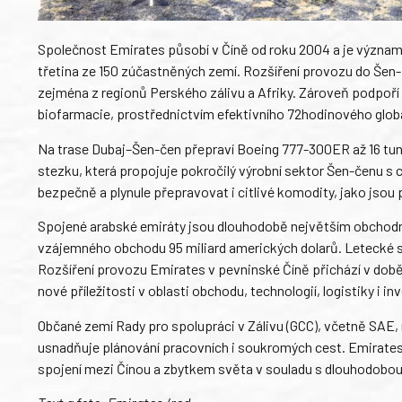
Společnost Emirates působí v Číně od roku 2004 a je významný
třetina ze 150 zúčastněných zemí. Rozšíření provozu do Šen-č
zejména z regionů Perského zálivu a Afriky. Zároveň podpoří
biofarmacie, prostřednictvím efektivního 72hodinového globá
Na trase Dubaj–Šen-čen přepraví Boeing 777-300ER až 16 tun n
stezku, která propojuje pokročilý výrobní sektor Šen-čenu s
bezpečně a plynule přepravovat i citlivé komodity, jako jsou
Spojené arabské emiráty jsou dlouhodobě největším obchodn
vzájemného obchodu 95 miliard amerických dolarů. Letecké sp
Rozšíření provozu Emirates v pevninské Číně přichází v době,
nové příležitosti v oblasti obchodu, technologií, logistiky i inv
Občané zemí Rady pro spolupráci v Zálivu (GCC), včetně SAE,
usnadňuje plánování pracovních i soukromých cest. Emirates t
spojení mezi Čínou a zbytkem světa v souladu s dlouhodobou s