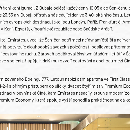
dní konfiguraci. Z Dubaje odlétá každý den v 10.05 a do Šen-čenu p
23.55 a v Dubaji přistává následující den ve 3.40 lokálního času. Le
ních evropských destinací, jako jsou Londýn, Paříž, Frankfurt či A
 Keni, Egyptě, Jihoafrické republice nebo Saúdské Arábii.
l Emirates, uvedl, že Šen-čen patří mezi nejdynamičtější a nejrych
e něj potvrzuje dlouhodobý závazek společnosti posilovat přítomno
u i cestovního ruchu. Zároveň poděkoval čínským úřadům, letišti v Š
ové spojení přispěje k dalšímu rozvoji cestování a obchodu mezi Čí
rnizovaného Boeingu 777. Letoun nabízí osm apartmá ve First Class,
1-2-1 s přímým přístupem do uličky, dvacet čtyři míst v Premium E
stinací v pevninské Číně, kam Emirates nasadily letoun s moderniz
remium Economy, která spojuje vyšší pohodlí a praktičnost na dálk