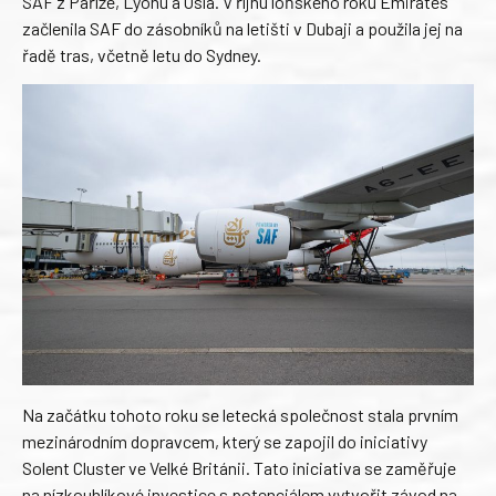
SAF z Paříže, Lyonu a Osla. V říjnu loňského roku Emirates
začlenila SAF do zásobníků na letišti v Dubaji a použila jej na
řadě tras, včetně letu do Sydney.
Na začátku tohoto roku se letecká společnost stala prvním
mezinárodním dopravcem, který se zapojil do iniciativy
Solent Cluster ve Velké Británii. Tato iniciativa se zaměřuje
na nízkouhlíkové investice s potenciálem vytvořit závod na