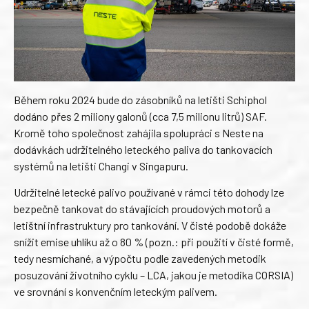
Během roku 2024 bude do zásobníků na letišti Schiphol
dodáno přes 2 miliony galonů (cca 7,5 milionu litrů) SAF.
Kromě toho společnost zahájila spolupráci s Neste na
dodávkách udržitelného leteckého paliva do tankovacích
systémů na letišti Changi v Singapuru.
Udržitelné letecké palivo používané v rámci této dohody lze
bezpečně tankovat do stávajících proudových motorů a
letištní infrastruktury pro tankování. V čisté podobě dokáže
snížit emise uhlíku až o 80 % (pozn.: při použití v čisté formě,
tedy nesmíchané, a výpočtu podle zavedených metodik
posuzování životního cyklu – LCA, jakou je metodika CORSIA)
ve srovnání s konvenčním leteckým palivem.