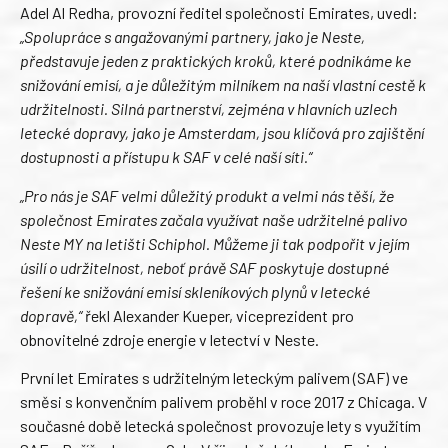
Adel Al Redha, provozní ředitel společnosti Emirates, uvedl:
„Spolupráce s angažovanými partnery, jako je Neste,
představuje jeden z praktických kroků, které podnikáme ke
snižování emisí, a je důležitým milníkem na naší vlastní cestě k
udržitelnosti.
Silná partnerství, zejména v hlavních uzlech
letecké dopravy, jako je Amsterdam, jsou klíčová pro zajištění
dostupnosti a přístupu k SAF v celé naší síti.“
„Pro nás je SAF velmi důležitý produkt a velmi nás těší, že
společnost Emirates začala využívat naše udržitelné palivo
Neste MY na letišti Schiphol. Můžeme ji tak podpořit v jejím
úsilí o udržitelnost, neboť právě SAF poskytuje dostupné
řešení ke snižování emisí skleníkových plynů v letecké
dopravě,“
řekl Alexander Kueper, viceprezident pro
obnovitelné zdroje energie v letectví v Neste.
První let Emirates s udržitelným leteckým palivem (SAF) ve
směsi s konvenčním palivem proběhl v roce 2017 z Chicaga. V
současné době letecká společnost provozuje lety s využitím