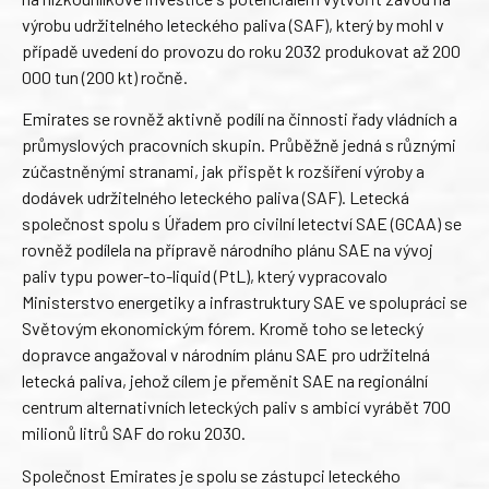
výrobu udržitelného leteckého paliva (SAF), který by mohl v
případě uvedení do provozu do roku 2032 produkovat až 200
000 tun (200 kt) ročně.
Emirates se rovněž aktivně podílí na činnosti řady vládních a
průmyslových pracovních skupin. Průběžně jedná s různými
zúčastněnými stranami, jak přispět k rozšíření výroby a
dodávek udržitelného leteckého paliva (SAF). Letecká
společnost spolu s Úřadem pro civilní letectví SAE (GCAA) se
rovněž podílela na přípravě národního plánu SAE na vývoj
paliv typu power-to-liquid (PtL), který vypracovalo
Ministerstvo energetiky a infrastruktury SAE ve spolupráci se
Světovým ekonomickým fórem. Kromě toho se letecký
dopravce angažoval v národním plánu SAE pro udržitelná
letecká paliva, jehož cílem je přeměnit SAE na regionální
centrum alternativních leteckých paliv s ambicí vyrábět 700
milionů litrů SAF do roku 2030.
Společnost Emirates je spolu se zástupci leteckého