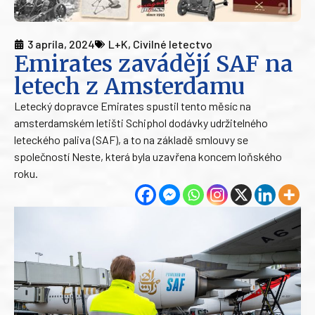
3 apríla, 2024
L+K
,
Civilné letectvo
Emirates zavádějí SAF na
letech z Amsterdamu
Letecký dopravce Emirates spustil tento měsíc na
amsterdamském letišti Schiphol dodávky udržitelného
leteckého paliva (SAF), a to na základě smlouvy se
společností Neste, která byla uzavřena koncem loňského
roku.