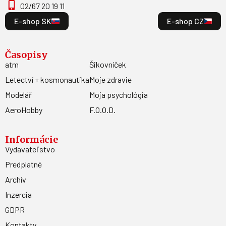
02/67 20 19 11
E-shop SK
E-shop CZ
Časopisy
atm
Šikovníček
Letectví + kosmonautika
Moje zdravie
Modelář
Moja psychológia
AeroHobby
F.O.O.D.
Informácie
Vydavateľstvo
Predplatné
Archív
Inzercia
GDPR
Kontakty