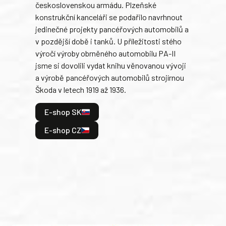
československou armádu. Plzeňské
Rusk
konstrukční kanceláři se podařilo navrhnout
armá
jedinečné projekty pancéřových automobilů a
stře
v pozdější době i tanků. U příležitosti stého
při 
výročí výroby obrněného automobilu PA-II
blíz
jsme si dovolili vydat knihu věnovanou vývoji
tank
a výrobě pancéřových automobilů strojírnou
v lé
Škoda v letech 1919 až 1936.
tak 
hrdi
E-shop SK
je: 
odeh
E-shop CZ
bitv
E
E