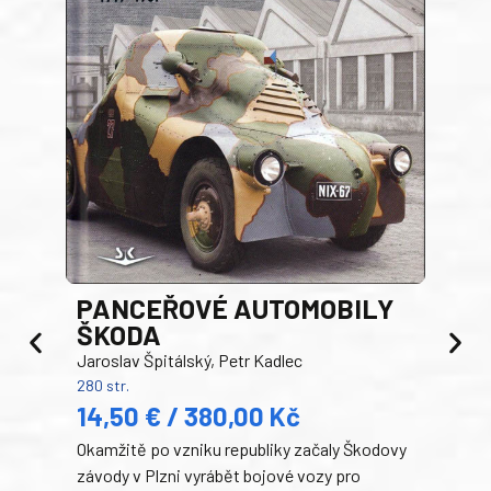
PANCEŘOVÉ AUTOMOBILY
ŠKODA
TA
Jaroslav Špitálský, Petr Kadlec
Ben
280 str.
352 s
14,50 € / 380,00 Kč
22
Okamžitě po vzniku republiky začaly Škodovy
Tank
závody v Plzni vyrábět bojové vozy pro
býva