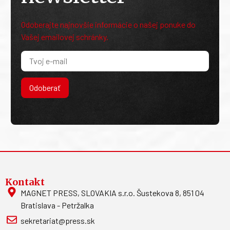
Odoberajte najnovšie informácie o našej ponuke do
Vašej emailovej schránky.
Odoberať
Kontakt
MAGNET PRESS, SLOVAKIA s.r.o. Šustekova 8, 851 04
Bratislava - Petržalka
sekretariat@press.sk