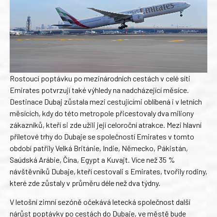
Rostoucí poptávku po mezinárodních cestách v celé síti
Emirates potvrzují také výhledy na nadcházející měsíce.
Destinace Dubaj zůstala mezi cestujícími oblíbená i v letních
měsících, kdy do této metropole přicestovaly dva miliony
zákazníků, kteří si zde užili její celoroční atrakce. Mezi hlavní
příletové trhy do Dubaje se společností Emirates v tomto
období patřily Velká Británie, Indie, Německo, Pákistán,
Saúdská Arábie, Čína, Egypt a Kuvajt. Více než 35 %
návštěvníků Dubaje, kteří cestovali s Emirates, tvořily rodiny,
které zde zůstaly v průměru déle než dva týdny.
V letošní zimní sezóně očekává letecká společnost další
nárůst poptávky po cestách do Dubaje, ve městě bude