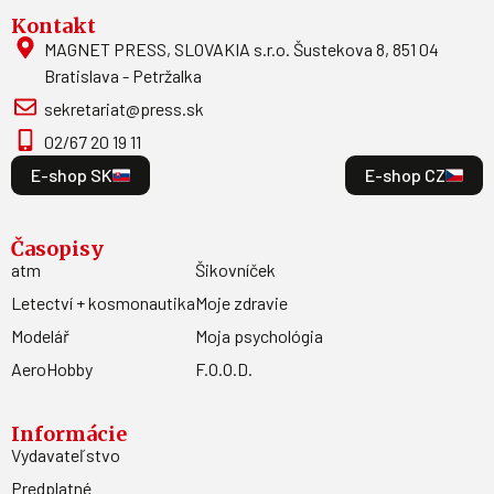
Kontakt
MAGNET PRESS, SLOVAKIA s.r.o. Šustekova 8, 851 04
Bratislava - Petržalka
sekretariat@press.sk
02/67 20 19 11
E-shop SK
E-shop CZ
Časopisy
atm
Šikovníček
Letectví + kosmonautika
Moje zdravie
Modelář
Moja psychológia
AeroHobby
F.O.O.D.
Informácie
Vydavateľstvo
Predplatné