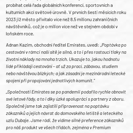
probíhat celá řada globálních konferencí, sportovních a
kulturních akcí světové úrovně. V prvních šesti měsících roku
2023 již město přivítalo více než 8,5 milionu zahraničních
návštěvníků, což je o milion více než ve stejném období v
loňském roce.
Adnan Kazim, obchodní ředitel Emirates, uvedl:
„Poptávka po
cestování v rámci naší sítě je silná, a to i přes rostoucí tlaky na
životní náklady na mnoha trzích. Ukazuje to, jakou hodnotu
lidé přikládají cestování – ať už za prací, zábavou, studiem
nebo návštěvou blízkých; a jak zásadní je mezinárodní letecké
spojení při propojování jednotlivých komunit.“
„Společnosti Emirates se po pandemii podařilo rychle obnovit
své letové řády, a to i díky úzké spolupráci s partnery z oboru.
Společně jsme tak zajistili připravenost na poptávku
zákazníků a jejich návrat do domovského letiště a leteckého
uzlu Dubaje. Jsme rádi, že vidíme silné preference zákazníků
pro náš produkt ve všech třídách, zejména v Premium