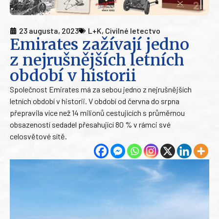
23 augusta, 2023
L+K
,
Civilné letectvo
Emirates zažívají jedno
z nejrušnějších letních
období v historii
Společnost Emirates má za sebou jedno z nejrušnějších
letních období v historii. V období od června do srpna
přepravila více než 14 milionů cestujících s průměrnou
obsazeností sedadel přesahující 80 % v rámci své
celosvětové sítě.