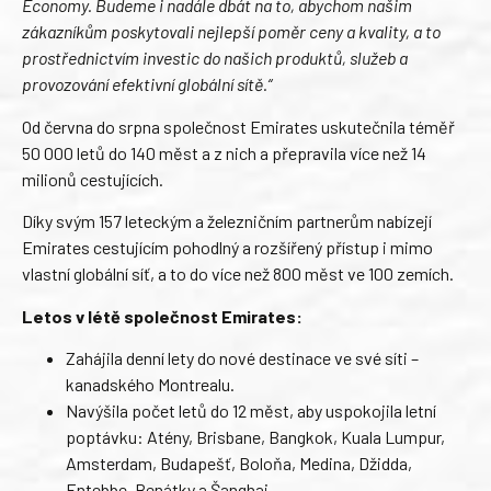
Economy. Budeme i nadále dbát na to, abychom našim
zákazníkům poskytovali nejlepší poměr ceny a kvality, a to
prostřednictvím investic do našich produktů, služeb a
provozování efektivní globální sítě.“
Od června do srpna společnost Emirates uskutečnila téměř
50 000 letů do 140 měst a z nich a přepravila více než 14
milionů cestujících.
Díky svým 157 leteckým a železničním partnerům nabízejí
Emirates cestujícím pohodlný a rozšířený přístup i mimo
vlastní globální síť, a to do více než 800 měst ve 100 zemích.
Letos v létě společnost Emirates:
Zahájila denní lety do nové destinace ve své síti –
kanadského Montrealu.
Navýšila počet letů do 12 měst, aby uspokojila letní
poptávku: Atény, Brisbane, Bangkok, Kuala Lumpur,
Amsterdam, Budapešť, Boloňa, Medina, Džidda,
Entebbe, Benátky a Šanghaj.