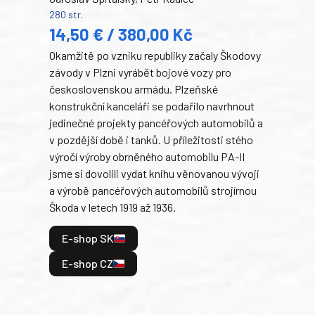
280 str.
352 s
14,50 € / 380,00 Kč
22
Okamžitě po vzniku republiky začaly Škodovy
Tank
závody v Plzni vyrábět bojové vozy pro
býva
československou armádu. Plzeňské
Rusk
konstrukční kanceláři se podařilo navrhnout
armá
jedinečné projekty pancéřových automobilů a
stře
v pozdější době i tanků. U příležitosti stého
při 
výročí výroby obrněného automobilu PA-II
blíz
jsme si dovolili vydat knihu věnovanou vývoji
tank
a výrobě pancéřových automobilů strojírnou
v lé
Škoda v letech 1919 až 1936.
tak 
hrdi
E-shop SK
je: 
odeh
E-shop CZ
bitv
E