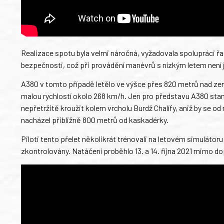
Realizace spotu byla velmi náročná, vyžadovala spolupráci ř
bezpečnosti, což při provádění manévrů s nízkým letem není 
A380 v tomto případě letělo ve výšce přes 820 metrů nad zem
malou rychlostí okolo 268 km/h. Jen pro představu A380 stand
nepřetržitě kroužit kolem vrcholu Burdž Chalífy, aniž by se od 
nacházel přibližně 800 metrů od kaskadérky.
Piloti tento přelet několikrát trénovali na letovém simulát
zkontrolovány. Natáčení proběhlo 13. a 14. října 2021 mimo do