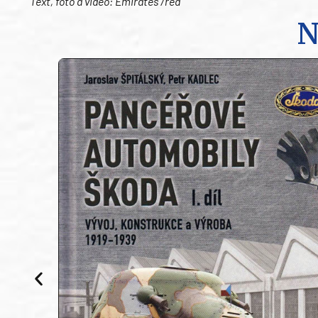
Text, foto a video: Emirates /red
N