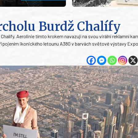
rcholu Burdž Chalífy
Chalífy. Aerolinie tímto krokem navazují na svou virální reklamní k
o připojením ikonického letounu A380 v barvách světové výstavy Exp