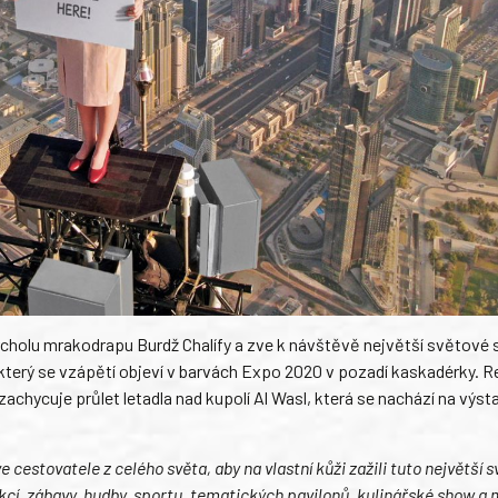
 vrcholu mrakodrapu Burdž Chalífy a zve k návštěvě největší světové
 který se vzápětí objeví v barvách Expo 2020 v pozadí kaskadérky. 
zachycuje průlet letadla nad kupolí Al Wasl, která se nachází na výsta
cestovatele z celého světa, aby na vlastní kůži zažili tuto největší 
rakcí, zábavy, hudby, sportu, tematických pavilonů, kulinářské show a