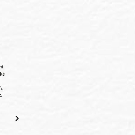
ni
ské
ů.
A-