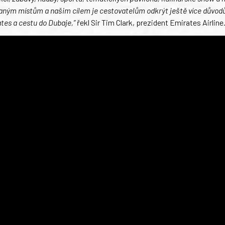
ávaným místům a našim cílem je cestovatelům odkrýt ještě více důvodů
ates a cestu do Dubaje,”
řekl Sir Tim Clark, prezident Emirates Airline