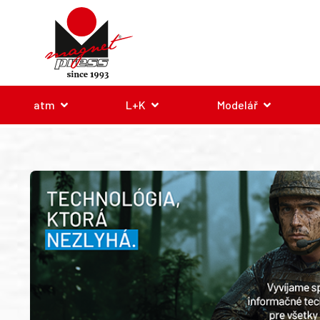
atm
L+K
Modelář