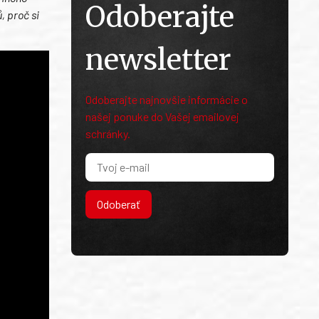
Odoberajte
, proč si
.
newsletter
Odoberajte najnovšie informácie o
našej ponuke do Vašej emailovej
schránky.
Odoberať