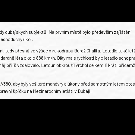
ady dubajských subjektů. Na prvním místě bylo především zajištění
jednoduchý úkol.
í, tedy přesně ve výšce mrakodrapu Burdž Chalífa. Letadlo také let
ardně létá okolo 888 km/h. Díky malé rychlosti bylo letadlo schopn
něj příliš vzdalovalo. Letoun obkroužil vrchol celkem 11 krát, přičemž
oru A380, aby byly veškeré manévry a úkony před samotným letem ote
pravní špičku na Mezinárodním letišti v Dubaji.