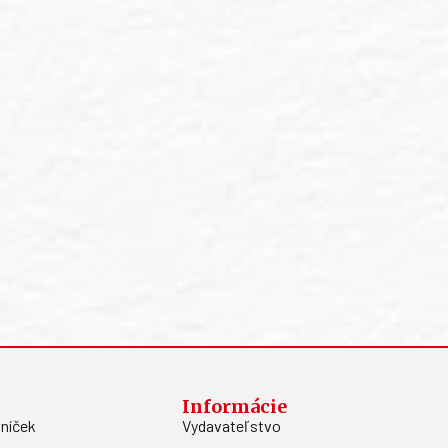
Informácie
níček
Vydavateľstvo