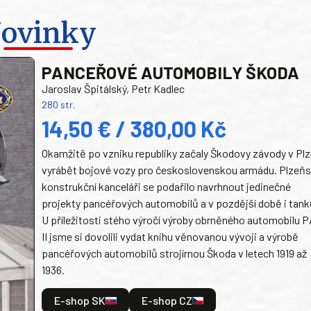
ovinky
PANCEŘOVÉ AUTOMOBILY ŠKODA
Jaroslav Špitálský, Petr Kadlec
280 str.
14,50 € / 380,00 Kč
Okamžitě po vzniku republiky začaly Škodovy závody v Plz
vyrábět bojové vozy pro československou armádu. Plzeň
konstrukční kanceláři se podařilo navrhnout jedinečné
projekty pancéřových automobilů a v pozdější době i tank
U příležitosti stého výročí výroby obrněného automobilu P
II jsme si dovolili vydat knihu věnovanou vývoji a výrobě
pancéřových automobilů strojírnou Škoda v letech 1919 až
1936.
E-shop SK
E-shop CZ