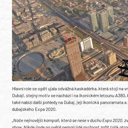
Hlavní role se opět ujala odvážná kaskadérka, která stojí na
Dubaji, stejný motiv se nachází i na ikonickém letounu A380,
také nabízí další pohledy na Dubaj, její ikonická panoramata a 
dubajského Expa 2020.
„
Naše nejnovější kampaň, která se nese v duchu Expo 2020, zve 
show. Nikde jinde na světě nemají lidé možnost zažít tolik at