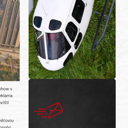
 show v
Reklama
višti
světovou
 mnoho