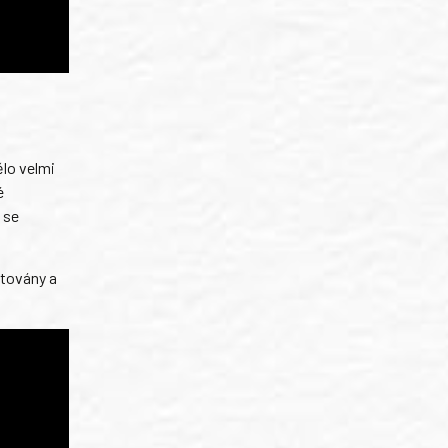
ělo velmi
é
 se
stovány a