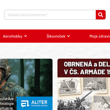
AeroHobby
Šikovníček
Moje zdravi