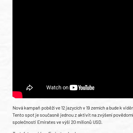
Nová kampaň poběží ve 12 jazycích v 19 zemích a bude k vidění 
Tento spot je současně jednou z aktivit na zvýšení povědomí
společnosti Emirates ve výši 20 milionů USD.