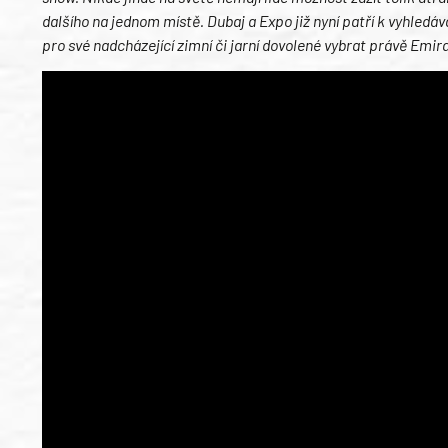
dalšího na jednom místě. Dubaj a Expo již nyní patří k vyhled
pro své nadcházející zimní či jarní dovolené vybrat právě Emir