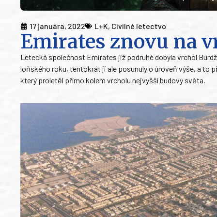
17 januára, 2022
L+K
,
Civilné letectvo
Emirates znovu na v
Letecká společnost Emirates již podruhé dobyla vrchol Burdž 
loňského roku, tentokrát ji ale posunuly o úroveň výše, a t
který proletěl přímo kolem vrcholu nejvyšší budovy světa.