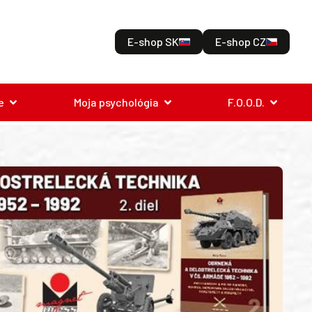
E-shop SK
E-shop CZ
e
Moja psychológia
F.O.O.D.