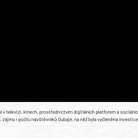
v televizi, kinech, prostřednictvím digitálních platforem a sociálních
, zájmu i počtu návštěvníků Dubaje, na něž byla vyčleněna investice